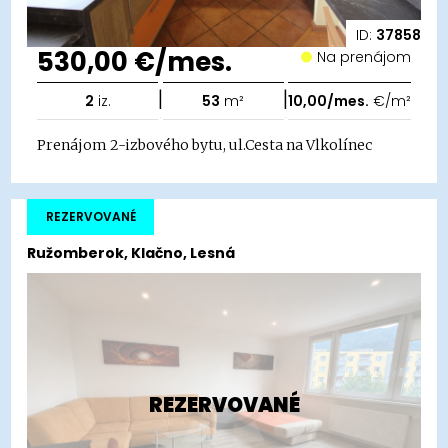
ID:
37858
530,00 €/mes.
Na prenájom
|
|
2
iz.
53
m²
10,00/mes.
€/m²
Prenájom 2-izbového bytu, ul.Cesta na Vlkolínec
REZERVOVANÉ
Ružomberok, Klačno, Lesná
REZERVOVANÉ