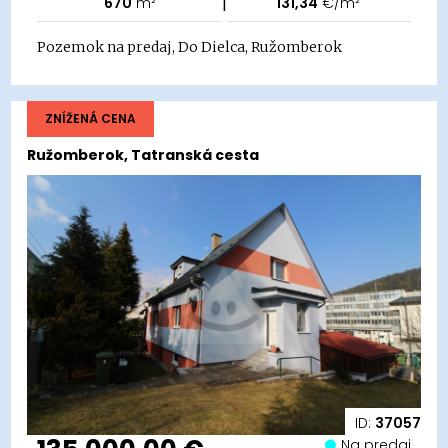
|
670
m²
131,34
€/m²
Pozemok na predaj, Do Dielca, Ružomberok
ZNÍŽENÁ CENA
Ružomberok, Tatranská cesta
ID:
37057
Na predaj