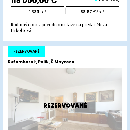
119 000,00 €
|
1 339
m²
88,87
€/m²
Rodinný dom v pôvodnom stave na predaj, Nová
Hrboltová
REZERVOVANÉ
Ružomberok, Polík, Š.Moyzesa
REZERVOVANÉ