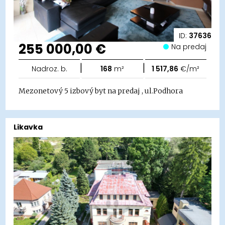
ID:
37636
255 000,00 €
Na predaj
|
|
Nadroz. b.
168
m²
1 517,86
€/m²
Mezonetový 5 izbový byt na predaj , ul.Podhora
Likavka