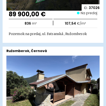
ID:
37026
89 900,00 €
Na predaj
|
836
m²
107,54
€/m²
Pozemok na predaj, ul. Fatranská , Ružomberok
Ružomberok, Černová