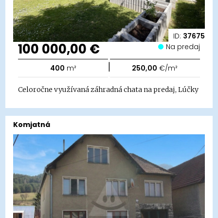
ID:
37675
100 000,00 €
Na predaj
|
400
m²
250,00
€/m²
Celoročne využívaná záhradná chata na predaj, Lúčky
Komjatná