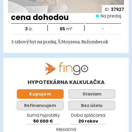
ID:
37927
cena dohodou
Na predaj
|
|
3
iz.
65
m²
-
3-izbový byt na predaj, Š.Moyzesa, Ružomberok
HYPOTEKÁRNA KALKULAČKA
Kupujem
Staviam
Refinancujem
Bez účelu
Suma hypotéky
Doba splácania
50 000 €
20 rokov
Mesačná