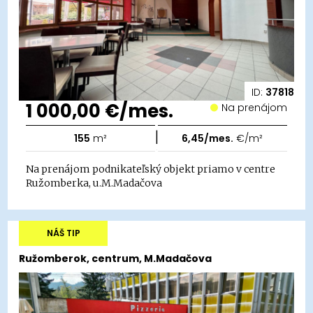
ID:
37818
1 000,00 €/mes.
Na prenájom
|
155
m²
6,45/mes.
€/m²
Na prenájom podnikateľský objekt priamo v centre
Ružomberka, u.M.Madačova
NÁŠ TIP
Ružomberok, centrum, M.Madačova