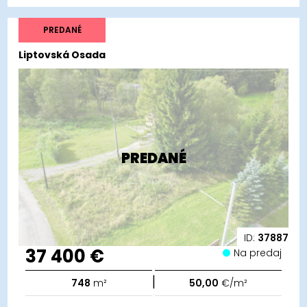
PREDANÉ
Liptovská Osada
PREDANÉ
ID:
37887
37 400 €
Na predaj
|
748
m²
50,00
€/m²