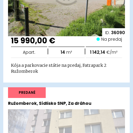
ID:
36090
15 990,00 €
Na predaj
|
|
Apart.
14
m²
1 142,14
€/m²
Kója a parkovacie státie na predaj, Fatrapark 2
Ružomberok
PREDANÉ
Ružomberok, Sídlisko SNP, Za dráhou