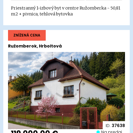
Priestranný 1-izbový byt v centre Ružomberka - 50,81
m2 + pivnica, tehlová bytovka
ZNÍŽENÁ CENA
Ružomberok, Hrboltová
ID:
37638
Na predaj