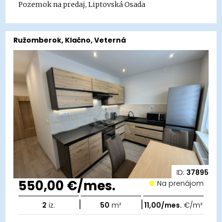
Pozemok na predaj, Liptovská Osada
Ružomberok, Klačno, Veterná
ID:
37895
550,00 €/mes.
Na prenájom
|
|
2
iz.
50
m²
11,00/mes.
€/m²