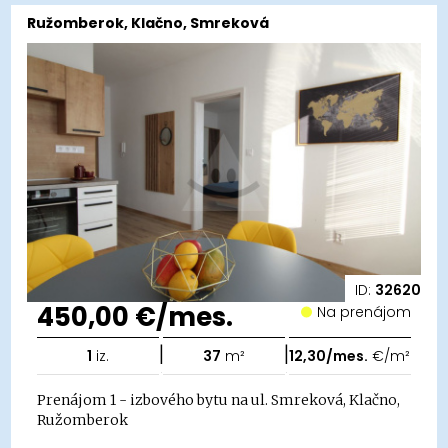
Ružomberok, Klačno, Smreková
ID:
32620
450,00 €/mes.
Na prenájom
|
|
1
iz.
37
m²
12,30/mes.
€/m²
Prenájom 1 - izbového bytu na ul. Smreková, Klačno,
Ružomberok