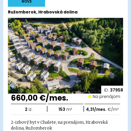
NOVÉ
Ružomberok, Hrabovská dolina
ID:
37958
660,00 €/mes.
Na prenájom
|
|
2
iz.
153
m²
4,31/mes.
€/m²
2-izbový byt v Chalete, na prenájom, Hrabovská
dolina, Ružomberok