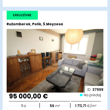
EXKLUZÍVNE
Ružomberok, Polík, Š.Moyzesa
ID:
37999
95 000,00 €
Na predaj
|
|
1
iz.
56
m²
1 711,71
€/m²