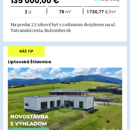
135 000,00 €
|
|
2
iz.
78
m²
1 730,77
€/m²
Na predaj 2,5 izbový byt v rodinnom dvojdome na ul.
Tatranská cesta, Ružomberok
NÁŠ TIP
Liptovská Štiavnica