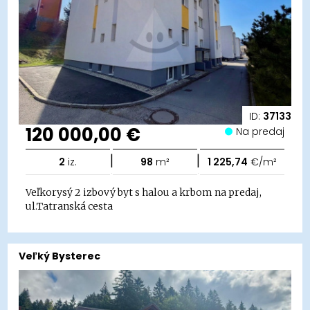
ID:
37133
120 000,00 €
Na predaj
|
|
2
iz.
98
m²
1 225,74
€/m²
Veľkorysý 2 izbový byt s halou a krbom na predaj,
ul.Tatranská cesta
Veľký Bysterec