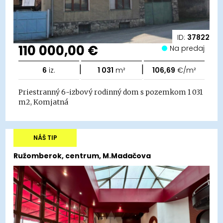
ID:
37822
110 000,00 €
Na predaj
|
|
6
iz.
1 031
m²
106,69
€/m²
Priestranný 6-izbový rodinný dom s pozemkom 1 031
m2, Komjatná
NÁŠ TIP
Ružomberok, centrum, M.Madačova