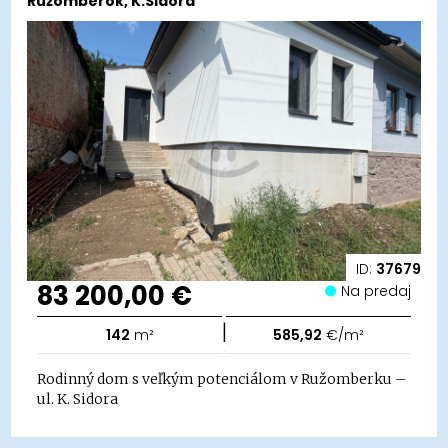
Ružomberok, K.Sidora
ID:
37679
83 200,00 €
Na predaj
|
142
m²
585,92
€/m²
Rodinný dom s veľkým potenciálom v Ružomberku –
ul. K. Sidora