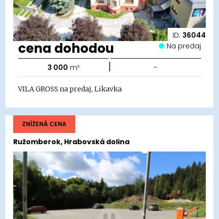
ID:
36044
cena dohodou
Na predaj
|
3 000
m²
-
VILA GROSS na predaj, Likavka
ZNÍŽENÁ CENA
Ružomberok, Hrabovská dolina