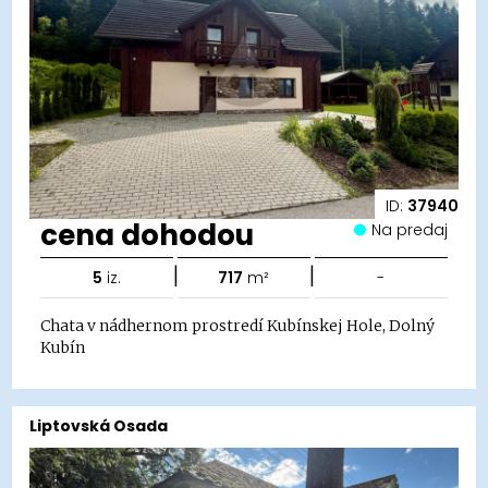
ID:
37940
cena dohodou
Na predaj
|
|
5
iz.
717
m²
-
Chata v nádhernom prostredí Kubínskej Hole, Dolný
Kubín
Liptovská Osada