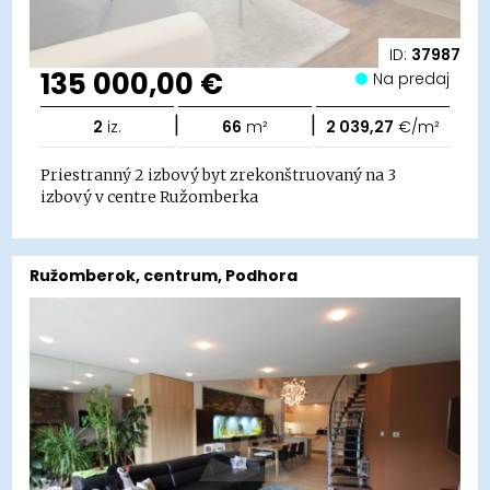
ID:
37987
135 000,00 €
Na predaj
|
|
2
iz.
66
m²
2 039,27
€/m²
Priestranný 2 izbový byt zrekonštruovaný na 3
izbový v centre Ružomberka
Ružomberok, centrum, Podhora