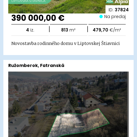
ID:
37824
390 000,00 €
Na predaj
|
|
4
iz.
813
m²
479,70
€/m²
Novostavba rodinného domu v Liptovskej Štiavnici
Ružomberok, Fatranská