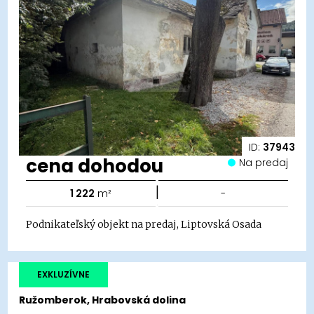
ID:
37943
cena dohodou
Na predaj
|
1 222
m²
-
Podnikateľský objekt na predaj, Liptovská Osada
EXKLUZÍVNE
Ružomberok, Hrabovská dolina