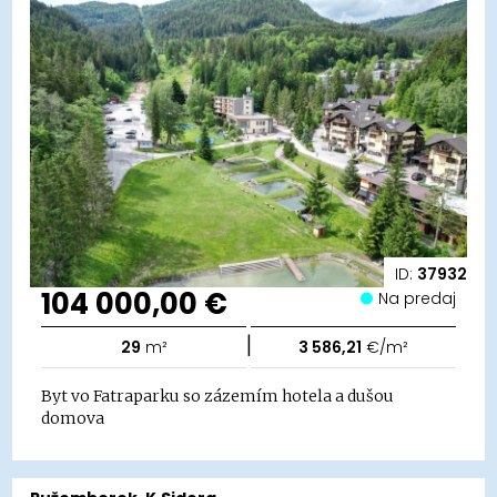
ID:
37932
104 000,00 €
Na predaj
|
29
m²
3 586,21
€/m²
Byt vo Fatraparku so zázemím hotela a dušou
domova