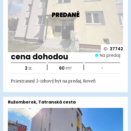
PREDANÉ
ID:
37742
cena dohodou
Na predaj
|
|
2
iz.
60
m²
-
Priestranný 2-izbový byt na predaj, Roveň
Ružomberok, Tatranská cesta