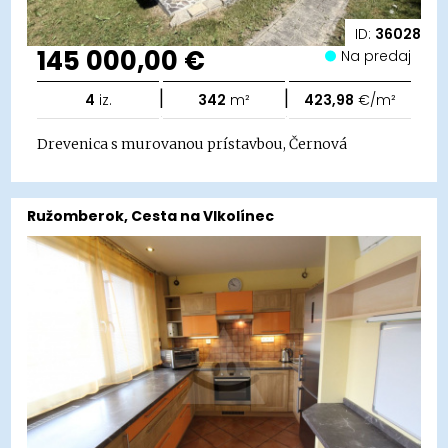
ID:
36028
145 000,00 €
Na predaj
|
|
4
iz.
342
m²
423,98
€/m²
Drevenica s murovanou prístavbou, Černová
Ružomberok, Cesta na Vlkolínec