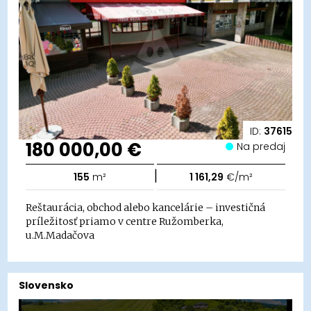
ID:
37615
180 000,00 €
Na predaj
|
155
m²
1 161,29
€/m²
Reštaurácia, obchod alebo kancelárie – investičná
príležitosť priamo v centre Ružomberka,
u.M.Madačova
Slovensko