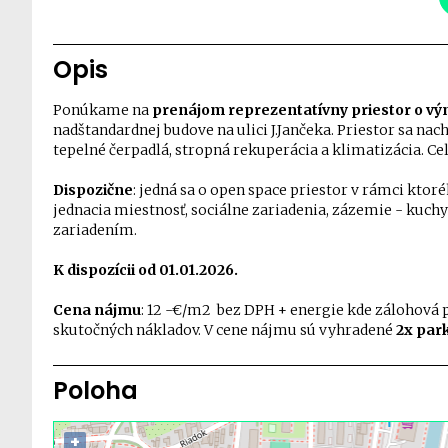
Opis
Ponúkame na
prenájom reprezentatívny priestor o v
nadštandardnej budove na ulici J.Jančeka. Priestor sa nac
tepelné čerpadlá, stropná rekuperácia a klimatizácia.
Dispozične
: jedná sa o open space priestor v rámci ktor
jednacia miestnosť, sociálne zariadenia, zázemie - kuc
zariadením.
K dispozícii od 01.01.2026.
Cena nájmu
: 12 -€/m2 bez DPH + energie kde zálohová p
skutočných nákladov. V cene nájmu sú vyhradené
2x park
Poloha
+