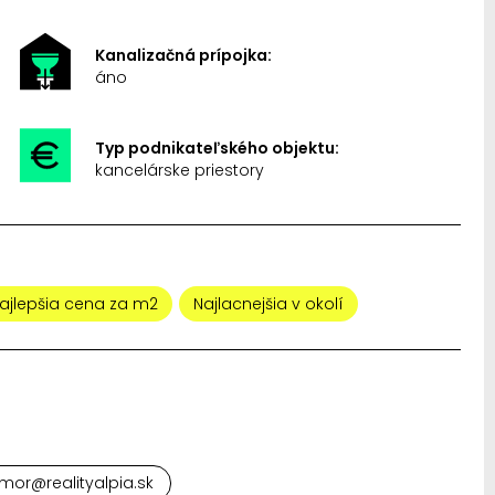
Kanalizačná prípojka:
áno
Typ podnikateľského objektu:
kancelárske priestory
ajlepšia cena za m2
Najlacnejšia v okolí
mor@realityalpia.sk