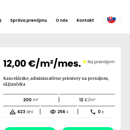
Q
Správa prenájmu
O nás
Kontakt
12,00 €/m²/mes.
Na prenájom
Kancelárske, adminisratívne priestory na prenájom,
ul.J.Jančeka
|
200
m²
12
€/m²
|
|
423
dní
256
x
0
x