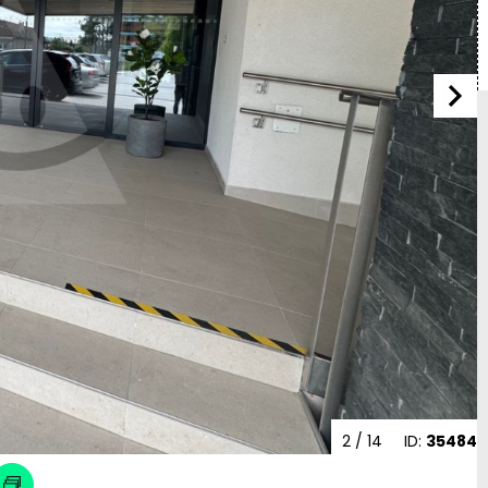
2
/ 14
ID:
35484