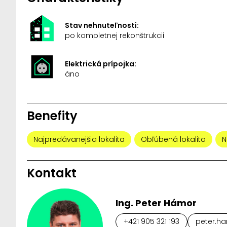
Stav nehnuteľnosti:
po kompletnej rekonštrukcii
Elektrická prípojka:
áno
Benefity
Najpredávanejšia lokalita
Obľúbená lokalita
N
Kontakt
Ing. Peter Hámor
+421 905 321 193
peter.ha