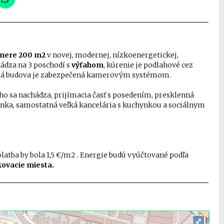
ýmere 200 m2
v novej, modernej, nízkoenergetickej,
hádza na 3 poschodí s
výťahom
, kúrenie je podlahové cez
 Celá budova je zabezpečená kamerovým systémom.
ého sa nachádza, prijímacia časť s posedením, presklenná
hynka, samostatná veľká kancelária s kuchynkou a sociálnym
latba by bola 1,5 €/m2 . Energie budú vyúčtované podľa
ovacie miesta.
⤢