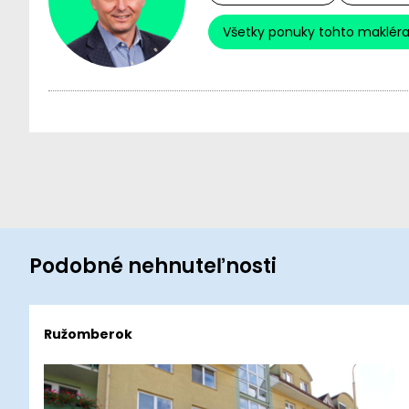
Všetky ponuky tohto maklér
Podobné nehnuteľnosti
Ružomberok