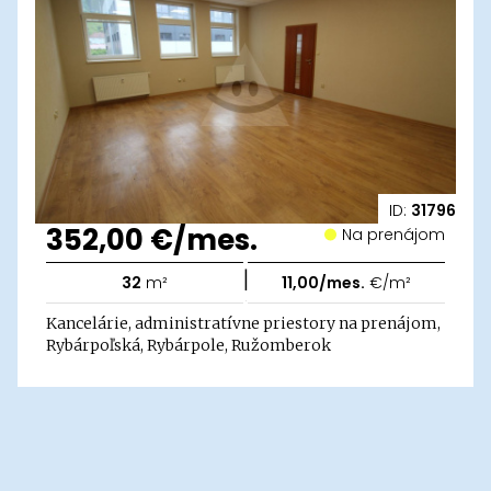
ID:
31796
352,00 €/mes.
Na prenájom
|
32
m²
11,00/mes.
€/m²
Kancelárie, administratívne priestory na prenájom,
Rybárpoľská, Rybárpole, Ružomberok