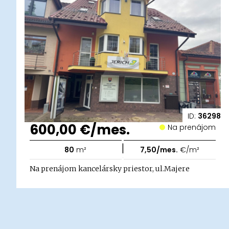
ID:
36298
600,00 €/mes.
Na prenájom
|
80
m²
7,50/mes.
€/m²
Na prenájom kancelársky priestor, ul.Majere