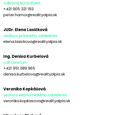
odborný konzultant
+421 905 321 193
peter.hamor@realityalpia.sk
JUDr. Elena Lasičková
vedúca právneho oddelenia
elena.lasickova@realityalpia.sk
Ing. Denisa Kurbelová
call centrum
+421 951 089 965
denisa.kurbelova@realityalpia.sk
Veronika Kopkášová
vedúca ekonomického oddelenia
veronika.kopkasova@realityalpia.sk