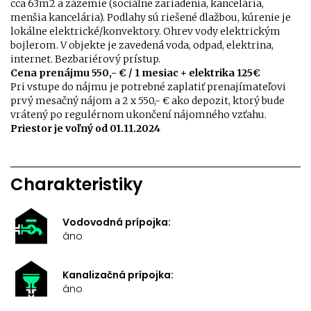
cca 63m2 a zázemie (sociálne zariadenia, kancelária,
menšia kancelária). Podlahy sú riešené dlažbou, kúrenie je
lokálne elektrické/konvektory. Ohrev vody elektrickým
bojlerom. V objekte je zavedená voda, odpad, elektrina,
internet. Bezbariérový prístup.
Cena prenájmu 550,- € / 1 mesiac + elektrika 125€
Pri vstupe do nájmu je potrebné zaplatiť prenajímateľovi
prvý mesačný nájom a 2 x 550,- € ako depozit, ktorý bude
vrátený po regulérnom ukončení nájomného vzťahu.
Priestor je voľný od 01.11.2024
Charakteristiky
Vodovodná prípojka:
áno
Kanalizačná prípojka:
áno