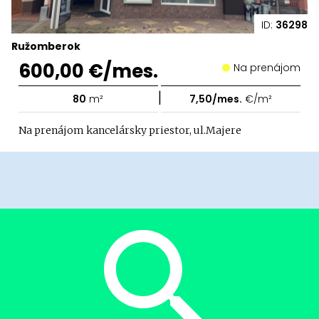
ID:
36298
Ružomberok
600,00 €/mes.
Na prenájom
|
80
m²
7,50/mes.
€/m²
Na prenájom kancelársky priestor, ul.Majere