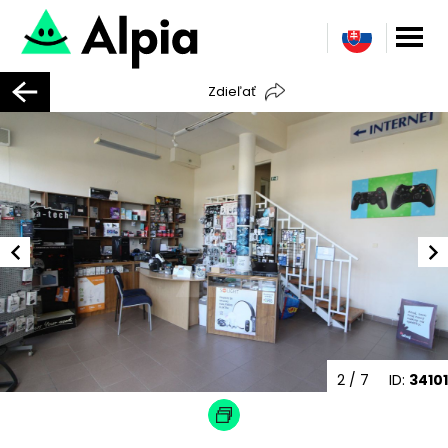
Zdieľať
2
/ 7
ID:
34101