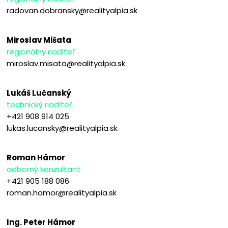
radovan.dobransky@realityalpia.sk
Miroslav Mišata
regionálny riaditeľ
miroslav.misata@realityalpia.sk
Lukáš Lučanský
technický riaditeľ
+421 908 914 025
lukas.lucansky@realityalpia.sk
Roman Hámor
odborný konzultant
+421 905 188 086
roman.hamor@realityalpia.sk
Ing. Peter Hámor