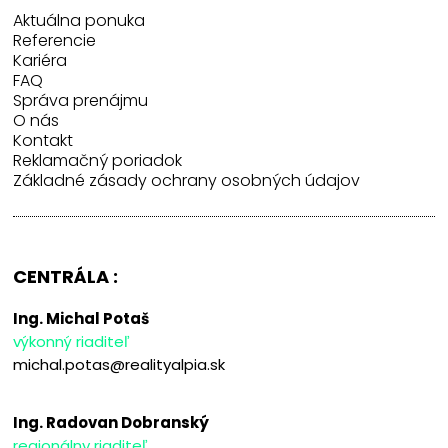
Aktuálna ponuka
Referencie
Kariéra
FAQ
Správa prenájmu
O nás
Kontakt
Reklamačný poriadok
Základné zásady ochrany osobných údajov
CENTRÁLA :
Ing. Michal Potaš
výkonný riaditeľ
michal.potas@realityalpia.sk
Ing. Radovan Dobranský
regionálny riaditeľ