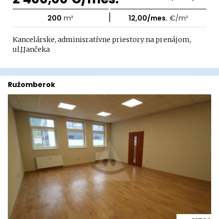
|
200
m²
12,00/mes.
€/m²
Kancelárske, adminisratívne priestory na prenájom,
ul.J.Jančeka
Ružomberok