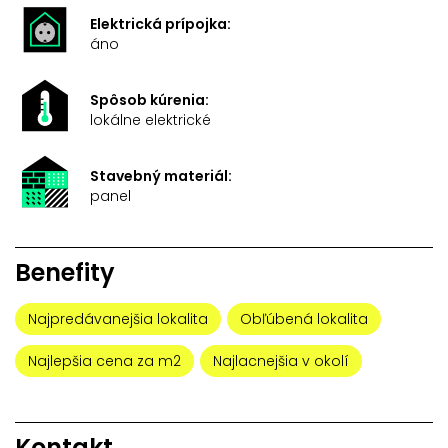
Elektrická prípojka:
áno
Spôsob kúrenia:
lokálne elektrické
Stavebný materiál:
panel
Benefity
Najpredávanejšia lokalita
Obľúbená lokalita
Najlepšia cena za m2
Najlacnejšia v okolí
Kontakt