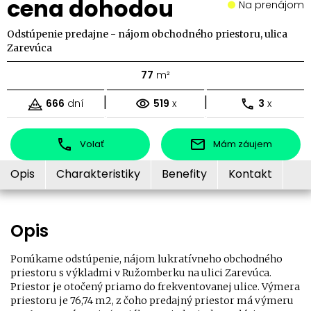
cena dohodou
Na prenájom
Odstúpenie predajne - nájom obchodného priestoru, ulica
Zarevúca
77
m²
|
|
666
dní
519
x
3
x
Volať
Mám záujem
Opis
Charakteristiky
Benefity
Kontakt
Opis
Ponúkame odstúpenie, nájom lukratívneho obchodného
priestoru s výkladmi v Ružomberku na ulici Zarevúca.
Priestor je otočený priamo do frekventovanej ulice. Výmera
priestoru je 76,74 m2, z čoho predajný priestor má výmeru