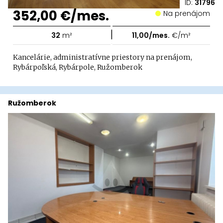
ID:
31796
352,00 €/mes.
Na prenájom
|
32
m²
11,00/mes.
€/m²
Kancelárie, administratívne priestory na prenájom,
Rybárpoľská, Rybárpole, Ružomberok
Ružomberok