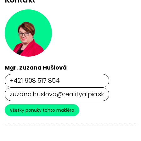
Mgr. Zuzana Hušlová
+421 908 517 854
zuzana.huslova@realityalpia.sk
Všetky ponuky tohto makléra