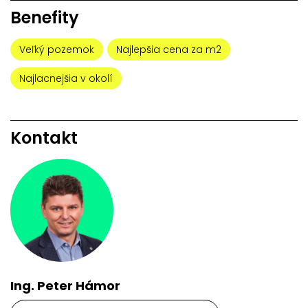
Benefity
Veľký pozemok
Najlepšia cena za m2
Najlacnejšia v okolí
Kontakt
Ing. Peter Hámor