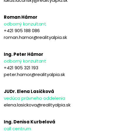
lukas.lucansky@realityalpia.sk
Roman Hámor
odborný konzultant
+421 905 188 086
roman.hamor@realityalpia.sk
Ing. Peter Hámor
odborný konzultant
+421 905 321 193
peter.hamor@realityalpia.sk
JUDr. Elena Lasičková
vedúca právneho oddelenia
elena.lasickova@realityalpia.sk
Ing. Denisa Kurbelová
call centrum