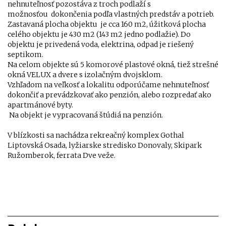
nehnuteľnosť pozostáva z troch podlaží s
možnosťou
dokončenia podľa vlastných predstáv a potrieb.
Zastavaná plocha objektu je cca 160 m2, úžitková plocha
celého objektu je 430 m2 (143 m2 jedno podlažie). Do
objektu je privedená voda, elektrina, odpad je riešený
septikom.
Na celom objekte sú 5 komorové plastové okná, tiež strešné
okná VELUX a dvere s izolačným dvojsklom.
Vzhľadom na veľkosť a lokalitu odporúčame nehnuteľnosť
dokončiť a prevádzkovať ako penzión, alebo rozpredať ako
apartmánové byty.
Na objekt je vypracovaná štúdiá na penzión.
V blízkosti sa nachádza rekreačný komplex Gothal
Liptovská Osada, lyžiarske stredisko Donovaly, Skipark
Ružomberok, ferrata Dve veže.