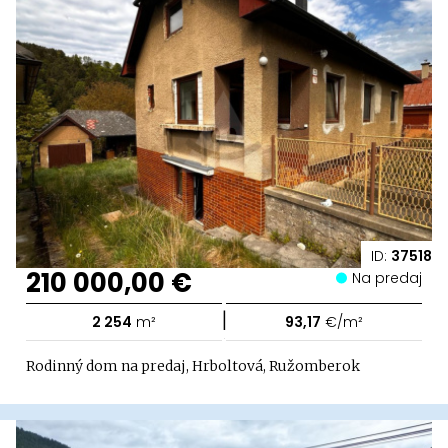
ID:
37518
210 000,00 €
Na predaj
|
2 254
m²
93,17
€/m²
Rodinný dom na predaj, Hrboltová, Ružomberok