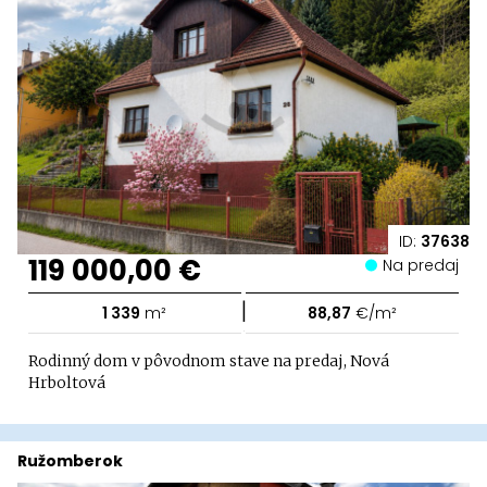
ID:
37638
119 000,00 €
Na predaj
|
1 339
m²
88,87
€/m²
Rodinný dom v pôvodnom stave na predaj, Nová
Hrboltová
Ružomberok