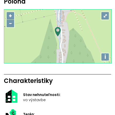
Poloha
+
⤢
−
i
Charakteristiky
Stav nehnuteľnosti:
vo výstavbe
Terén: