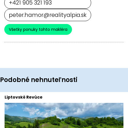
+421 905 321 193
peter.hamor@realityalpia.sk
Všetky ponuky tohto makléra
Podobné nehnuteľnosti
Liptovské Revúce