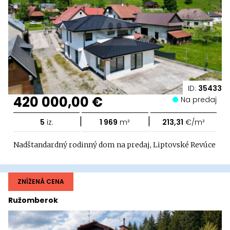
ID:
35433
420 000,00 €
Na predaj
|
|
5
iz.
1 969
m²
213,31
€/m²
Nadštandardný rodinný dom na predaj, Liptovské Revúce
ZNÍŽENÁ CENA
Ružomberok