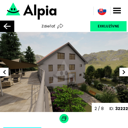
Zdieľať
EXKLUZÍVNE
2
/ 8
ID:
32222