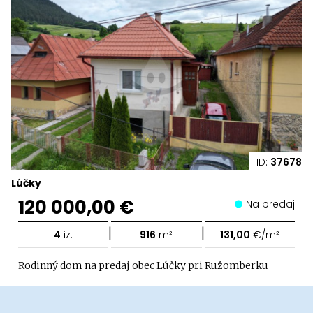
ID:
37678
Lúčky
120 000,00 €
Na predaj
|
|
4
iz.
916
m²
131,00
€/m²
Rodinný dom na predaj obec Lúčky pri Ružomberku