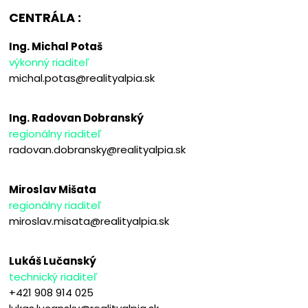
CENTRÁLA :
Ing. Michal Potaš
výkonný riaditeľ
michal.potas@realityalpia.sk
Ing. Radovan Dobranský
regionálny riaditeľ
radovan.dobransky@realityalpia.sk
Miroslav Mišata
regionálny riaditeľ
miroslav.misata@realityalpia.sk
Lukáš Lučanský
technický riaditeľ
+421 908 914 025