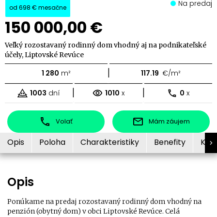
Na predaj
od
698 €
mesačne
150 000,00 €
Veľký rozostavaný rodinný dom vhodný aj na podnikateľské
účely, Liptovské Revúce
|
1 280
m²
117.19
€/m²
|
|
1003
dní
1010
x
0
x
Volať
Mám záujem
Opis
Poloha
Charakteristiky
Benefity
Kon
Opis
Ponúkame na predaj rozostavaný rodinný dom vhodný na
penzión (obytný dom) v obci Liptovské Revúce.
Celá