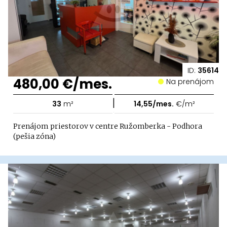
ID:
35614
480,00 €/mes.
Na prenájom
|
33
m²
14,55/mes.
€/m²
Prenájom priestorov v centre Ružomberka - Podhora
(pešia zóna)