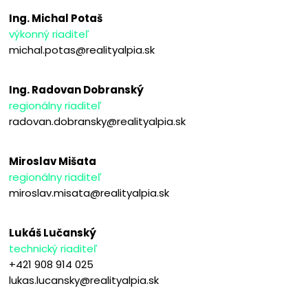
Ing. Michal Potaš
výkonný riaditeľ
michal.potas@realityalpia.sk
Ing. Radovan Dobranský
regionálny riaditeľ
radovan.dobransky@realityalpia.sk
Miroslav Mišata
regionálny riaditeľ
miroslav.misata@realityalpia.sk
Lukáš Lučanský
technický riaditeľ
+421 908 914 025
lukas.lucansky@realityalpia.sk