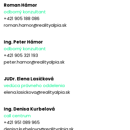
Roman Hámor
odborný konzultant
+421 905 188 086
roman.hamor@realityalpia.sk
Ing. Peter Hámor
odborný konzultant
+421 905 321 193
peter.hamor@realityalpia.sk
JUDr. Elena Lasičková
vedúca právneho oddelenia
elena.lasickova@realityalpia.sk
Ing. Denisa Kurbelová
call centrum
+421 951 089 965
denisa.kurbelova@realityalpia.sk