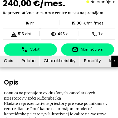
240,00 €/mes.
Na prenájom
Reprezentatívne priestory v centre mesta na prenájom
|
16
m²
15.00
€/m²/mes
|
|
515
dní
425
x
1
x
Volať
Mám záujem
Opis
Poloha
Charakteristiky
Benefity
Kon
Opis
Ponuka na prenájom exkluzívnych kancelárskych
priestorov v srdci Ružomberka
Hľadáte reprezentatívne priestory pre vaše podnikanie v
centre diania? Ponúkame na prenájom moderné
kancelárske priestory v lukratívnej lokalite na Mostovej