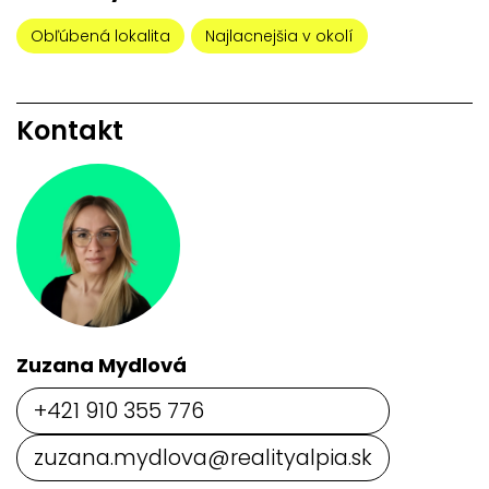
Obľúbená lokalita
Najlacnejšia v okolí
Kontakt
Zuzana Mydlová
+421 910 355 776
zuzana.mydlova@realityalpia.sk