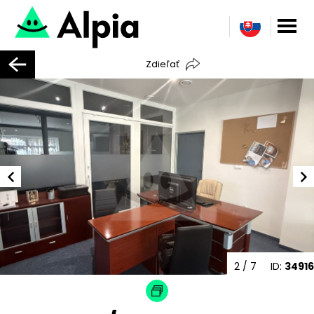
Zdieľať
2
/ 7
ID:
34916