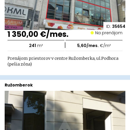
ID:
35654
1 350,00 €/mes.
Na prenájom
|
241
m²
5,60/mes.
€/m²
Prenájom priestorov v centre Ružomberka, ul.Podhora
(pešia zóna)
Ružomberok