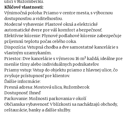
ulici v Ružomberku.
Kľúčové vlastnosti:
Výnimočná poloha: Priamo v centre mesta, s výbornou
dostupnosťou a viditeľnosťou.
Moderné vybavenie: Plastové okná a elektrické
automatické dvere pre váš komfort a bezpečnosť.
Efektívne kúrenie: Plynové podlahové kúrenie zabezpečuje
príjemnú teplotu počas celého roka.
Dispozícia: Vstupná chodba a dve samostatné kancelárie s
vlastným uzamykaním.
Priestor: Dve kancelárie s výmerou 16 m² každá, ideálne pre
menšie tímy alebo individuálnych podnikateľov.
Priamy vstup: Vstup do objektu priamo z hlavnej ulice, čo
zvyšuje prístupnosť pre klientov.
Ďalšie informácie:
Presná adresa: Mostová ulica, Ružomberok
Dostupnosť: Ihneď
Parkovanie: Možnosti parkovania v okolí
Občianska vybavenosť: V blízkosti sa nachádzajú obchody,
reštaurácie, banky a ďalšie služby.