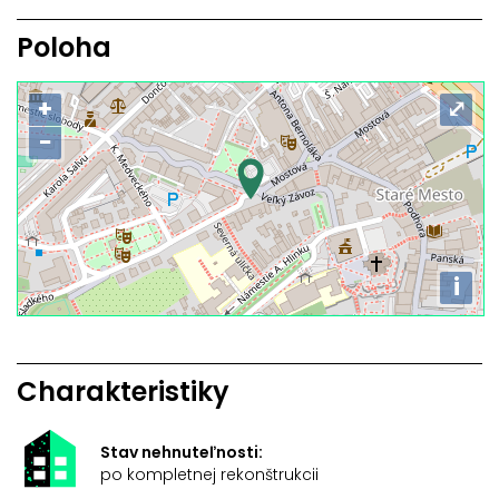
Poloha
+
⤢
−
i
Charakteristiky
Stav nehnuteľnosti:
po kompletnej rekonštrukcii