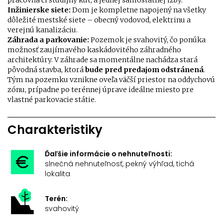
pracovňa či študijný kút, a jednej samostatnej izby.
Inžinierske siete:
Dom je kompletne napojený na všetky
dôležité mestské siete – obecný vodovod, elektrinu a
verejnú kanalizáciu.
Záhrada a parkovanie:
Pozemok je svahovitý, čo ponúka
možnosť zaujímavého kaskádovitého záhradného
architektúry. V záhrade sa momentálne nachádza stará
pôvodná stavba, ktorá
bude pred predajom odstránená
.
Tým na pozemku vznikne oveľa väčší priestor na oddychovú
zónu, prípadne po terénnej úprave ideálne miesto pre
vlastné parkovacie státie.
Charakteristiky
Ďaľšie informácie o nehnuteľnosti:
slnečná nehnuteľnosť, pekný výhľad, tichá
lokalita
Terén:
svahovitý