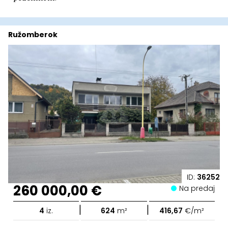
Ružomberok
ID:
36252
260 000,00 €
Na predaj
|
|
4
iz.
624
m²
416,67
€/m²