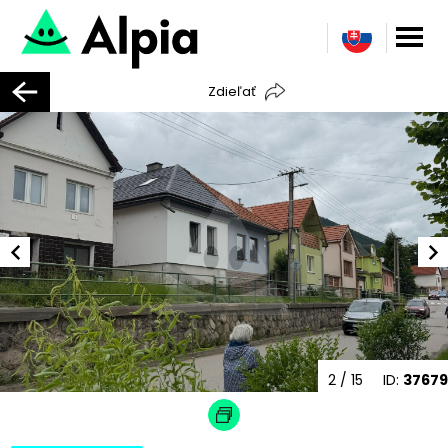
Zdieľať
2
/ 15
ID:
37679