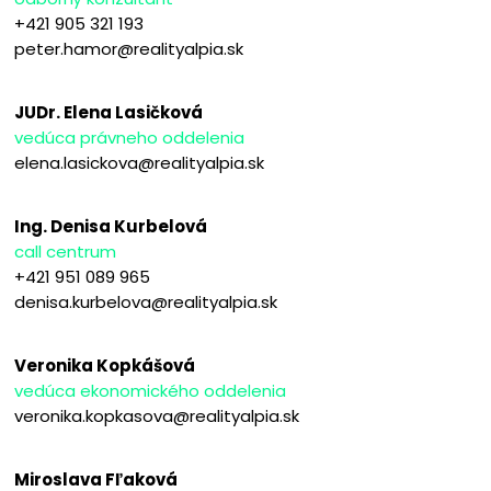
+421 905 321 193
peter.hamor@realityalpia.sk
JUDr. Elena Lasičková
vedúca právneho oddelenia
elena.lasickova@realityalpia.sk
Ing. Denisa Kurbelová
call centrum
+421 951 089 965
denisa.kurbelova@realityalpia.sk
Veronika Kopkášová
vedúca ekonomického oddelenia
veronika.kopkasova@realityalpia.sk
Miroslava Fľaková