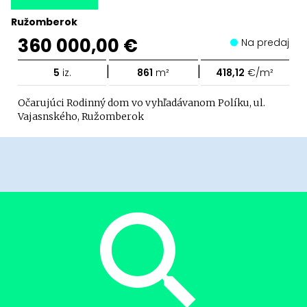
Ružomberok
360 000,00 €
Na predaj
|
|
5
iz.
861
m²
418,12
€/m²
Očarujúci Rodinný dom vo vyhľadávanom Políku, ul.
Vajasnského, Ružomberok