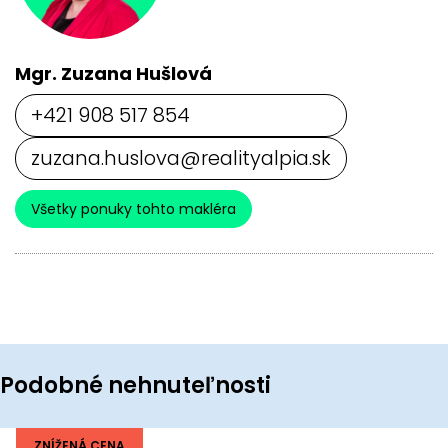
Mgr. Zuzana Hušlová
+421 908 517 854
zuzana.huslova@realityalpia.sk
Všetky ponuky tohto makléra
Podobné nehnuteľnosti
ZNÍŽENÁ CENA