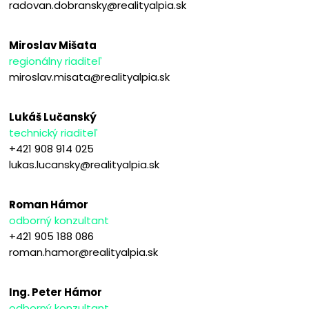
radovan.dobransky@realityalpia.sk
Miroslav Mišata
regionálny riaditeľ
miroslav.misata@realityalpia.sk
Lukáš Lučanský
technický riaditeľ
+421 908 914 025
lukas.lucansky@realityalpia.sk
Roman Hámor
odborný konzultant
+421 905 188 086
roman.hamor@realityalpia.sk
Ing. Peter Hámor
odborný konzultant