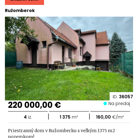
Ružomberok
ID:
36057
220 000,00 €
Na predaj
|
|
4
iz.
1 375
m²
160,00
€/m²
Priestranný dom v Ružomberku s veľkým 1375 m2
pozemkom!