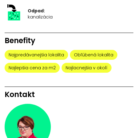
Odpad:
kanalizácia
Benefity
Najpredávanejšia lokalita
Obľúbená lokalita
Najlepšia cena za m2
Najlacnejšia v okolí
Kontakt