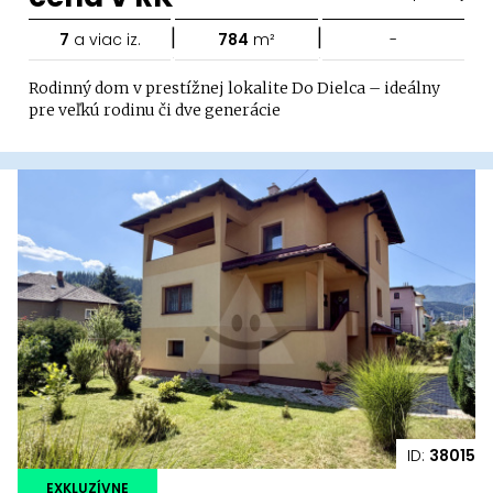
|
|
7
a viac iz.
784
m²
-
Rodinný dom v prestížnej lokalite Do Dielca – ideálny
pre veľkú rodinu či dve generácie
ID:
38015
EXKLUZÍVNE