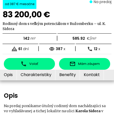
Na predaj
od
387 €
mesačne
83 200,00 €
Rodinný dom s veľkým potenciálom v Ružomberku – ul. K.
Sidora
|
142
m²
585.92
€/m²
|
|
61
dní
387
x
12
x
Volať
Mám záujem
Opis
Charakteristiky
Benefity
Kontakt
Opis
Na predaj ponúkame útulný rodinný dom nachádzajúci sa
vo vyhľadávanej a tichej lokalite na ulici
Karola Sidora
v