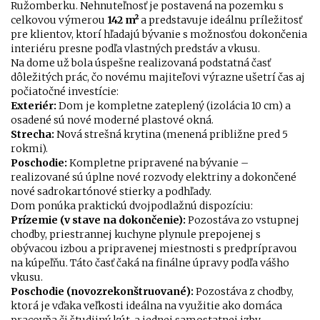
Ružomberku. Nehnuteľnosť je postavená na pozemku s
celkovou výmerou
142 m²
a predstavuje ideálnu príležitosť
pre klientov, ktorí hľadajú bývanie s možnosťou dokončenia
interiéru presne podľa vlastných predstáv a vkusu.
Na dome už bola úspešne realizovaná podstatná časť
dôležitých prác, čo novému majiteľovi výrazne ušetrí čas aj
počiatočné investície:
Exteriér:
Dom je kompletne zateplený (izolácia 10 cm) a
osadené sú nové moderné plastové okná.
Strecha:
Nová strešná krytina (menená približne pred 5
rokmi).
Poschodie:
Kompletne pripravené na bývanie –
realizované sú úplne nové rozvody elektriny a dokončené
nové sadrokartónové stierky a podhľady.
Dom ponúka praktickú dvojpodlažnú dispozíciu:
Prízemie (v stave na dokončenie):
Pozostáva zo vstupnej
chodby, priestrannej kuchyne plynule prepojenej s
obývacou izbou a pripravenej miestnosti s predprípravou
na kúpeľňu. Táto časť čaká na finálne úpravy podľa vášho
vkusu.
Poschodie (novozrekonštruované):
Pozostáva z chodby,
ktorá je vďaka veľkosti ideálna na využitie ako domáca