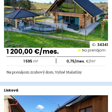
ID:
34341
1 200,00 €/mes.
Na prenájom
|
1 595
m²
0,75/mes.
€/m²
Na prenájom zrubový dom, Vyšné Malatíny
Lisková