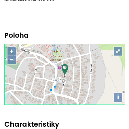
Poloha
+
⤢
−
i
Charakteristiky