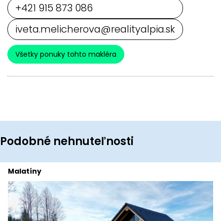
+421 915 873 086
iveta.melicherova@realityalpia.sk
Všetky ponuky tohto makléra
Podobné nehnuteľnosti
Malatíny