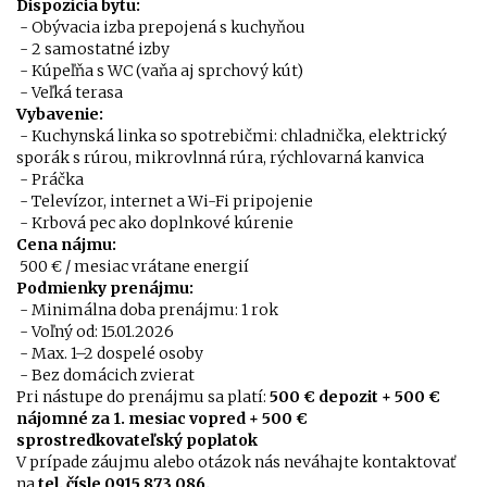
Dispozícia bytu:
- Obývacia izba prepojená s kuchyňou
- 2 samostatné izby
- Kúpeľňa s WC (vaňa aj sprchový kút)
- Veľká terasa
Vybavenie:
- Kuchynská linka so spotrebičmi: chladnička, elektrický
sporák s rúrou, mikrovlnná rúra, rýchlovarná kanvica
- Práčka
- Televízor, internet a Wi-Fi pripojenie
- Krbová pec ako doplnkové kúrenie
Cena nájmu:
500 € / mesiac vrátane energií
Podmienky prenájmu:
- Minimálna doba prenájmu: 1 rok
- Voľný od: 15.01.2026
- Max. 1–2 dospelé osoby
- Bez domácich zvierat
Pri nástupe do prenájmu sa platí:
500 € depozit + 500 €
nájomné za 1. mesiac vopred + 500 €
sprostredkovateľský poplatok
V prípade záujmu alebo otázok nás neváhajte kontaktovať
na
tel. čísle 0915 873 086.