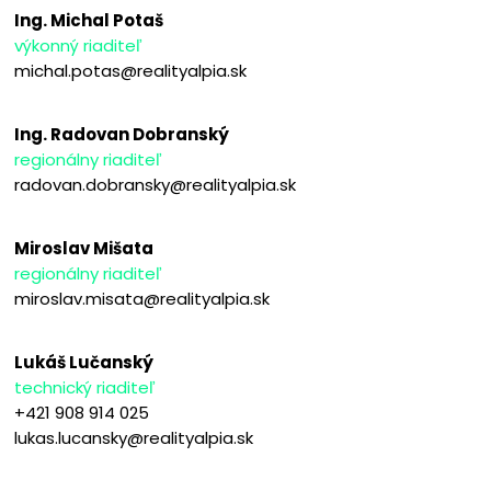
Ing. Michal Potaš
výkonný riaditeľ
michal.potas@realityalpia.sk
Ing. Radovan Dobranský
regionálny riaditeľ
radovan.dobransky@realityalpia.sk
Miroslav Mišata
regionálny riaditeľ
miroslav.misata@realityalpia.sk
Lukáš Lučanský
technický riaditeľ
+421 908 914 025
lukas.lucansky@realityalpia.sk