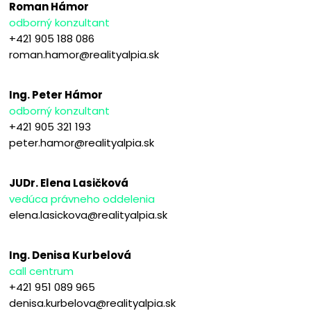
Roman Hámor
odborný konzultant
+421 905 188 086
roman.hamor@realityalpia.sk
Ing. Peter Hámor
odborný konzultant
+421 905 321 193
peter.hamor@realityalpia.sk
JUDr. Elena Lasičková
vedúca právneho oddelenia
elena.lasickova@realityalpia.sk
Ing. Denisa Kurbelová
call centrum
+421 951 089 965
denisa.kurbelova@realityalpia.sk