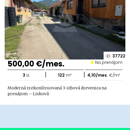
ID:
37722
500,00 €/mes.
Na prenájom
|
|
3
iz.
122
m²
4,10/mes.
€/m²
Moderná zrekonštruovaná 3-izbová drevenica na
prenájom – Lisková