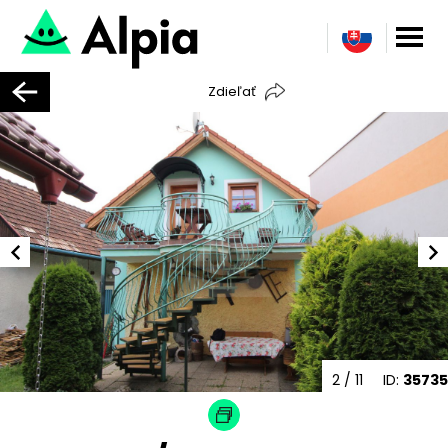
Zdieľať
2
/ 11
ID:
35735