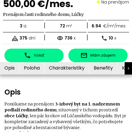
500,00 €/mes.
Na prenájom
Prenájom časti rodinného domu, Lúčky
|
|
3
iz.
72
m²
6.94
€/m²/mes
|
|
375
dní
736
x
10
x
Volať
Mám záujem
Opis
Poloha
Charakteristiky
Benefity
Kon
Opis
Ponúkame na prenájom
3-izbový byt na 1. nadzemnom
podlaží rodinného domu
, situovaný v tichom prostredí
obce Lúčky
, len pár krokov od Lúčanského vodopádu. Byt je
kompletne zariadený a vybavený všetkým, čo potrebujete
pre pohodlné a bezstarostné bývanie.