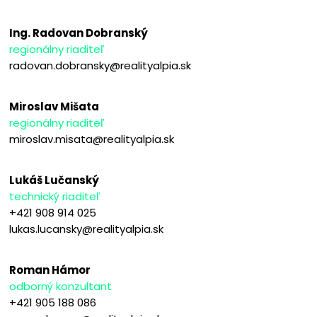
Ing. Radovan Dobranský
regionálny riaditeľ
radovan.dobransky@realityalpia.sk
Miroslav Mišata
regionálny riaditeľ
miroslav.misata@realityalpia.sk
Lukáš Lučanský
technický riaditeľ
+421 908 914 025
lukas.lucansky@realityalpia.sk
Roman Hámor
odborný konzultant
+421 905 188 086