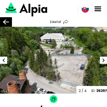
Zdieľať
2
/ 4
ID:
35397