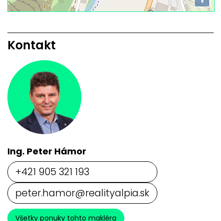
Kontakt
Ing. Peter Hámor
+421 905 321 193
peter.hamor@realityalpia.sk
Všetky ponuky tohto makléra