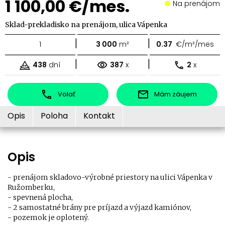
1 100,00 €/mes.
Na prenájom
Sklad-prekladisko na prenájom, ulica Vápenka
|
|
1
3 000
m²
0.37
€/m²/mes
|
|
438
dní
387
x
2
x
Volať
Mám záujem
Opis
Poloha
Kontakt
Opis
- prenájom skladovo-výrobné priestory na ulici Vápenka v
Ružomberku,
- spevnená plocha,
- 2 samostatné brány pre príjazd a výjazd kamiónov,
- pozemok je oplotený.