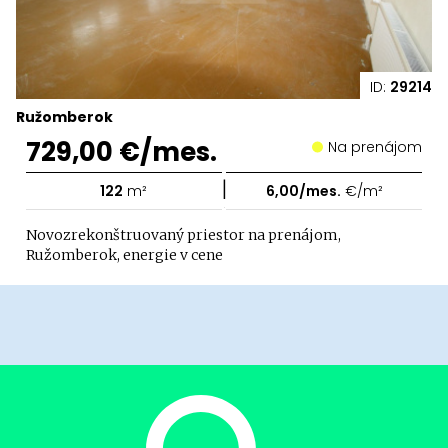
ID:
29214
Ružomberok
729,00 €/mes.
Na prenájom
|
122
m²
6,00/mes.
€/m²
Novozrekonštruovaný priestor na prenájom,
Ružomberok, energie v cene