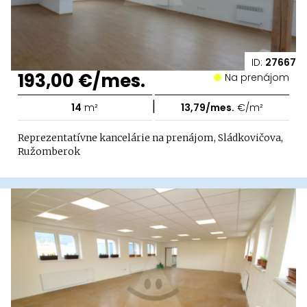
ID:
27667
193,00 €/mes.
Na prenájom
|
14
m²
13,79/mes.
€/m²
Reprezentatívne kancelárie na prenájom, Sládkovičova,
Ružomberok