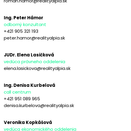
roman.hamor@realityalpia.sk
Ing. Peter Hámor
odborný konzultant
+421 905 321 193
peter.hamor@realityalpia.sk
JUDr. Elena Lasičková
vedúca právneho oddelenia
elena.lasickova@realityalpia.sk
Ing. Denisa Kurbelová
call centrum
+421 951 089 965
denisa.kurbelova@realityalpia.sk
Veronika Kopkášová
vedúca ekonomického oddelenia