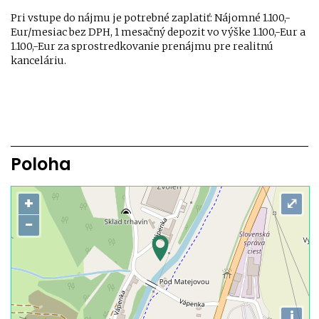
Pri vstupe do nájmu je potrebné zaplatiť: Nájomné 1.100,-
Eur/mesiac bez DPH, 1 mesačný depozit vo výške 1.100,-Eur a
1.100,-Eur za sprostredkovanie prenájmu pre realitnú
kanceláriu.
Poloha
+
⤢
−
i