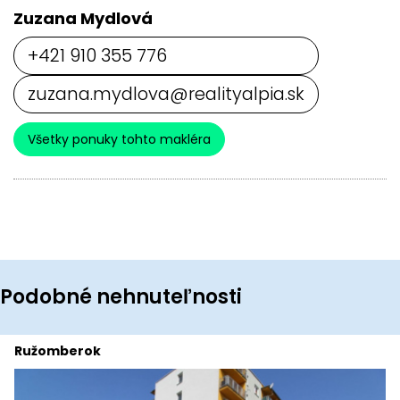
Zuzana Mydlová
+421 910 355 776
zuzana.mydlova@realityalpia.sk
Všetky ponuky tohto makléra
Podobné nehnuteľnosti
Ružomberok