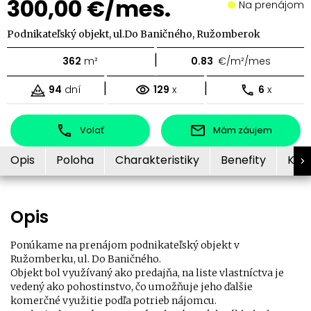
300,00 €/mes.
Na prenájom
Podnikateľský objekt, ul.Do Baničného, Ružomberok
|
362
m²
0.83
€/m²/mes
|
|
94
dní
129
x
6
x
Volať
Mám záujem
Opis
Poloha
Charakteristiky
Benefity
Kon
Opis
Ponúkame na prenájom podnikateľský objekt v
Ružomberku, ul. Do Baničného.
Objekt bol využívaný ako predajňa, na liste vlastníctva je
vedený ako pohostinstvo, čo umožňuje jeho ďalšie
komerčné využitie podľa potrieb nájomcu.