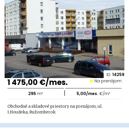
ID:
14259
1 475,00 €/mes.
Na prenájom
|
295
m²
5,00/mes.
€/m²
Obchodné a skladové priestory na prenájom, ul.
I.Houdeka, Ružomberok