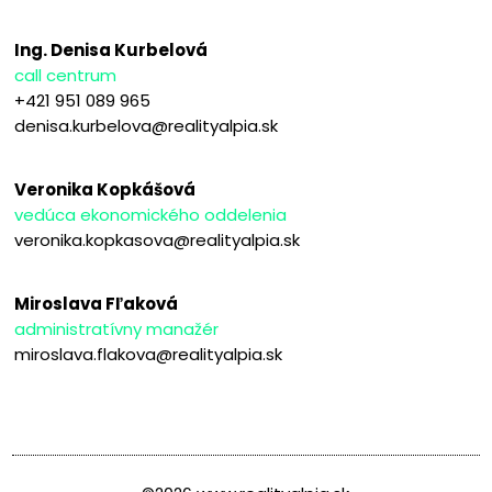
Ing. Denisa Kurbelová
call centrum
+421 951 089 965
denisa.kurbelova@realityalpia.sk
Veronika Kopkášová
vedúca ekonomického oddelenia
veronika.kopkasova@realityalpia.sk
Miroslava Fľaková
administratívny manažér
miroslava.flakova@realityalpia.sk