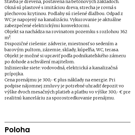
Stavba je drevená, postavená na betónových základoch.
Okná sú plastové s imitáciou dreva, strecha je rovná s
plechovou krytinou. Podlahy sú riešené dlažbou. Odpad z
WC je napojený na kanalizáciu. Vykurovanie je aktuálne
zabezpečené elektrickými konvektormi.
Objekt sa nachádza na rovinatom pozemku s rozlohou 362
m².
Dispozičné riešenie: zádverie, miestnosť so sedením a
barovým pultom, zázemie, sklady, kúpeľňa, WC, terasa.
Objekt je možné si upraviť podľa podnikateľského zámeru
po dohode a schválení majiteľom.
Inžinierske siete: vodovodná, elektrická a kanalizačná
prípojka.
Cena prenájmu je 300,- € plus náklady na energie. Pri
podpise nájomnej zmluvy je potrebné uhradiť depozit vo
výške dvoch mesačných platieb a platbu vo výške 300,- € pre
realitnú kanceláriu za sporostredkovanie prenájmu.
Poloha