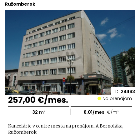
Ružomberok
ID:
28463
257,00 €/mes.
Na prenájom
|
32
m²
8,01/mes.
€/m²
Kancelárie v centre mesta na prenájom, A.Bernoláka,
Ružomberok