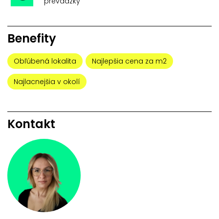
prevádzky
Benefity
Obľúbená lokalita
Najlepšia cena za m2
Najlacnejšia v okolí
Kontakt