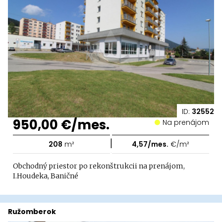
ID:
32552
950,00 €/mes.
Na prenájom
|
208
m²
4,57/mes.
€/m²
Obchodný priestor po rekonštrukcii na prenájom,
I.Houdeka, Baničné
Ružomberok