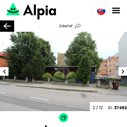
Zdieľať
2
/ 12
ID:
37452