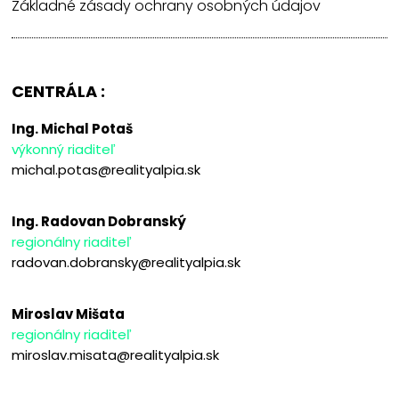
Základné zásady ochrany osobných údajov
CENTRÁLA :
Ing. Michal Potaš
výkonný riaditeľ
michal.potas@realityalpia.sk
Ing. Radovan Dobranský
regionálny riaditeľ
radovan.dobransky@realityalpia.sk
Miroslav Mišata
regionálny riaditeľ
miroslav.misata@realityalpia.sk