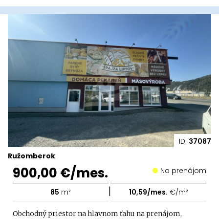
ID:
37087
Ružomberok
900,00 €/mes.
Na prenájom
|
85
m²
10,59/mes.
€/m²
Obchodný priestor na hlavnom ťahu na prenájom,