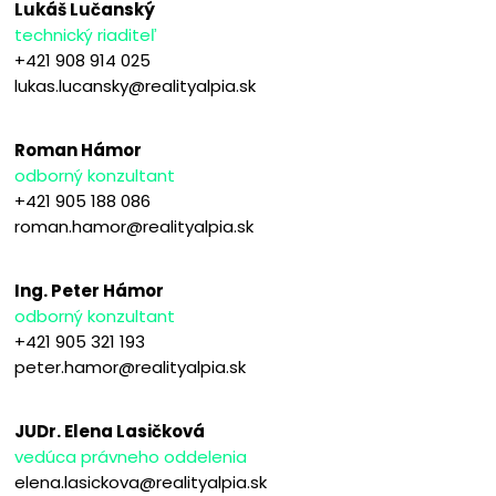
Lukáš Lučanský
technický riaditeľ
+421 908 914 025
lukas.lucansky@realityalpia.sk
Roman Hámor
odborný konzultant
+421 905 188 086
roman.hamor@realityalpia.sk
Ing. Peter Hámor
odborný konzultant
+421 905 321 193
peter.hamor@realityalpia.sk
JUDr. Elena Lasičková
vedúca právneho oddelenia
elena.lasickova@realityalpia.sk