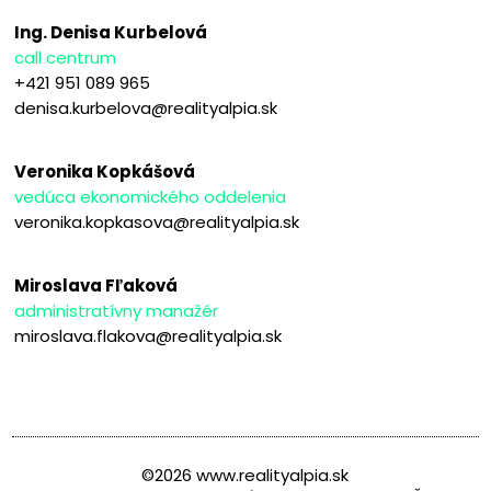
Ing. Denisa Kurbelová
call centrum
+421 951 089 965
denisa.kurbelova@realityalpia.sk
Veronika Kopkášová
vedúca ekonomického oddelenia
veronika.kopkasova@realityalpia.sk
Miroslava Fľaková
administratívny manažér
miroslava.flakova@realityalpia.sk
©2026 www.realityalpia.sk