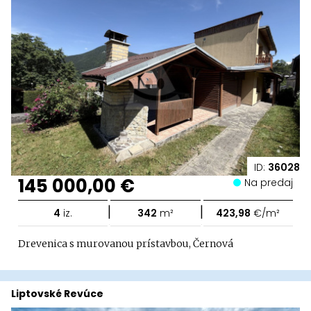
ID:
36028
145 000,00 €
Na predaj
|
|
4
iz.
342
m²
423,98
€/m²
Drevenica s murovanou prístavbou, Černová
Liptovské Revúce