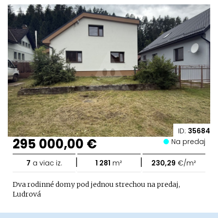
ID:
35684
295 000,00 €
Na predaj
|
|
7
a viac iz.
1 281
m²
230,29
€/m²
Dva rodinné domy pod jednou strechou na predaj,
Ludrová