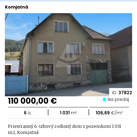
Komjatná
ID:
37822
110 000,00 €
Na predaj
|
|
6
iz.
1 031
m²
106,69
€/m²
Priestranný 6-izbový rodinný dom s pozemkom 1 031
m2, Komjatná