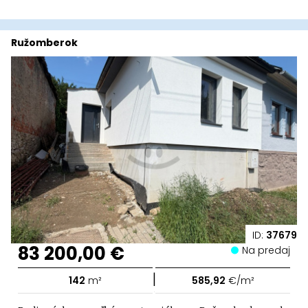
Ružomberok
ID:
37679
83 200,00 €
Na predaj
|
142
m²
585,92
€/m²