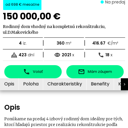
Na predaj
od
698 €
mesačne
150 000,00 €
Rodinný dom vhodný na kompletnú rekonštrukciu,
ul.D.Makovického
|
|
4
iz.
360
m²
416.67
€/m²
|
|
423
dní
2021
x
18
x
Volať
Mám záujem
Opis
Poloha
Charakteristiky
Benefity
Kon
Opis
Ponúkame na predaj 4 izbový rodinný dom ideálny pre tých,
ktorí hľadajú priestor pre realizáciu rekonštrukcie podľa