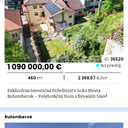
ID:
35520
1 090 000,00 €
Na predaj
|
460
m²
2 369,57
€/m²
Exkluzívna Investičná Príležitosť v Srdci Mesta
Ružomberok – Polyfunkčný Dom s Bývaním Snov!
Ružomberok