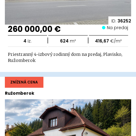
ID:
36252
260 000,00 €
Na predaj
|
|
4
iz.
624
m²
416,67
€/m²
Priestranný 4-izbový rodinný dom na predaj, Plavisko,
Ružomberok
ZNÍŽENÁ CENA
Ružomberok