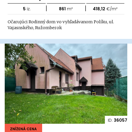
|
|
5
iz.
861
m²
418,12
€/m²
Očarujúci Rodinný dom vo vyhľadávanom Políku, ul.
Vajasnského, Ružomberok
ID:
36057
ZNÍŽENÁ CENA