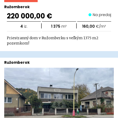
Ružomberok
220 000,00 €
Na predaj
|
|
4
iz.
1 375
m²
160,00
€/m²
Priestranný dom v Ružomberku s veľkým 1375 m2
pozemkom!
Ružomberok