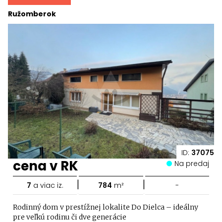
Ružomberok
ID:
37075
cena v RK
Na predaj
|
|
7
a viac iz.
784
m²
-
Rodinný dom v prestížnej lokalite Do Dielca – ideálny
pre veľkú rodinu či dve generácie