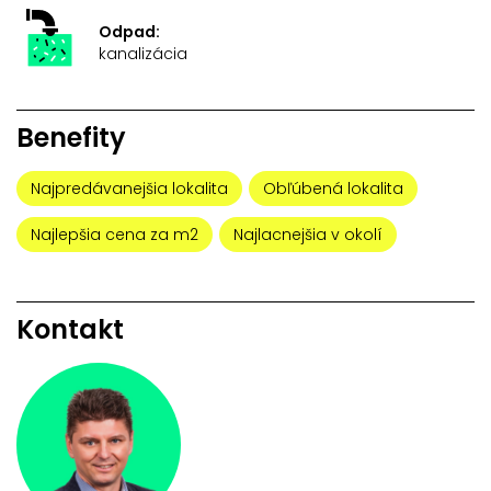
Odpad:
kanalizácia
Benefity
Najpredávanejšia lokalita
Obľúbená lokalita
Najlepšia cena za m2
Najlacnejšia v okolí
Kontakt