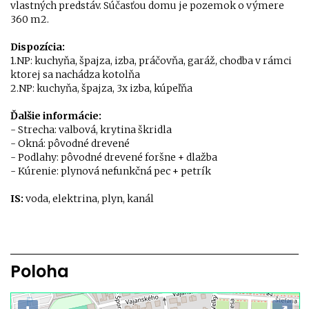
vlastných predstáv. Súčasťou domu je pozemok o výmere
360 m2.
Dispozícia:
1.NP: kuchyňa, špajza, izba, práčovňa, garáž, chodba v rámci
ktorej sa nachádza kotolňa
2.NP: kuchyňa, špajza, 3x izba, kúpeľňa
Ďalšie informácie:
- Strecha: valbová, krytina škridla
- Okná: pôvodné drevené
- Podlahy: pôvodné drevené foršne + dlažba
- Kúrenie: plynová nefunkčná pec + petrík
IS:
voda, elektrina, plyn, kanál
Poloha