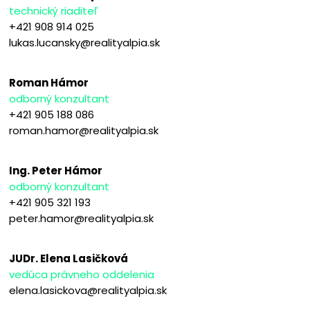
technický riaditeľ
+421 908 914 025
lukas.lucansky@realityalpia.sk
Roman Hámor
odborný konzultant
+421 905 188 086
roman.hamor@realityalpia.sk
Ing. Peter Hámor
odborný konzultant
+421 905 321 193
peter.hamor@realityalpia.sk
JUDr. Elena Lasičková
vedúca právneho oddelenia
elena.lasickova@realityalpia.sk