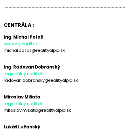
CENTRÁLA :
Ing. Michal Potaš
výkonný riaditeľ
michal.potas@realityalpia.sk
Ing. Radovan Dobranský
regionálny riaditeľ
radovan.dobransky@realityalpia.sk
Miroslav Mišata
regionálny riaditeľ
miroslav.misata@realityalpia.sk
Lukáš Lučanský