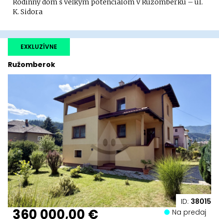
Rodinný dom s veľkým potenciálom v Ružomberku – ul.
K. Sidora
EXKLUZÍVNE
Ružomberok
ID:
38015
360 000,00 €
Na predaj