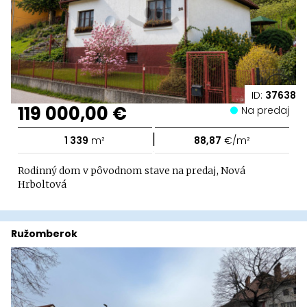
ID:
37638
119 000,00 €
Na predaj
|
1 339
m²
88,87
€/m²
Rodinný dom v pôvodnom stave na predaj, Nová
Hrboltová
Ružomberok