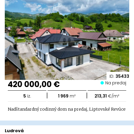
ID:
35433
420 000,00 €
Na predaj
|
|
5
iz.
1 969
m²
213,31
€/m²
Nadštandardný rodinný dom na predaj, Liptovské Revúce
Ludrová