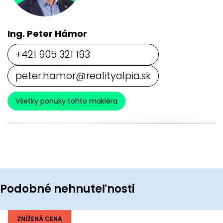
Ing. Peter Hámor
+421 905 321 193
peter.hamor@realityalpia.sk
Všetky ponuky tohto makléra
Podobné nehnuteľnosti
ZNÍŽENÁ CENA