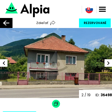
Zdieľať
REZERVOVANÉ
3
/ 19
ID:
35498