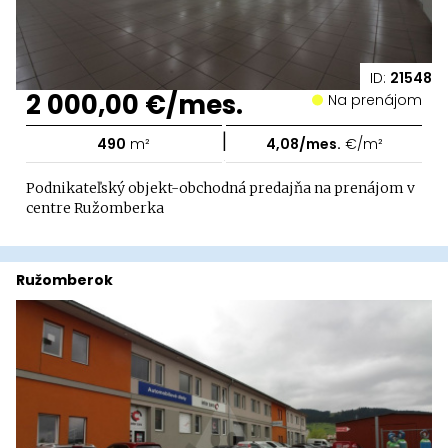
ID:
21548
2 000,00 €/mes.
Na prenájom
|
490
m²
4,08/mes.
€/m²
Podnikateľský objekt-obchodná predajňa na prenájom v
centre Ružomberka
Ružomberok