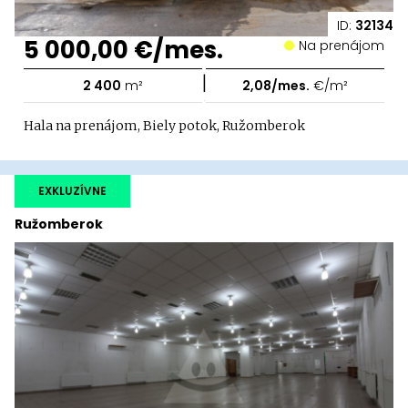
ID:
32134
5 000,00 €/mes.
Na prenájom
|
2 400
m²
2,08/mes.
€/m²
Hala na prenájom, Biely potok, Ružomberok
EXKLUZÍVNE
Ružomberok