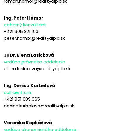
roman.hamor@realityalpia.sk
Ing. Peter Hámor
odborný konzultant
+421 905 321 193
peter.hamor@realityalpia.sk
JUDr. Elena Lasičková
vedúca právneho oddelenia
elena.lasickova@realityalpia.sk
Ing. Denisa Kurbelová
call centrum
+421 951 089 965
denisa.kurbelova@realityalpia.sk
Veronika Kopkášová
vedúca ekonomického oddelenia