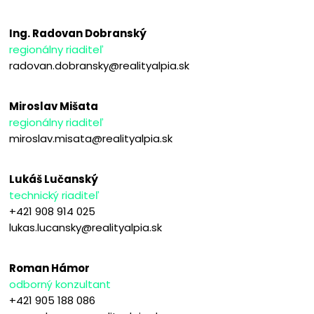
Ing. Radovan Dobranský
regionálny riaditeľ
radovan.dobransky@realityalpia.sk
Miroslav Mišata
regionálny riaditeľ
miroslav.misata@realityalpia.sk
Lukáš Lučanský
technický riaditeľ
+421 908 914 025
lukas.lucansky@realityalpia.sk
Roman Hámor
odborný konzultant
+421 905 188 086