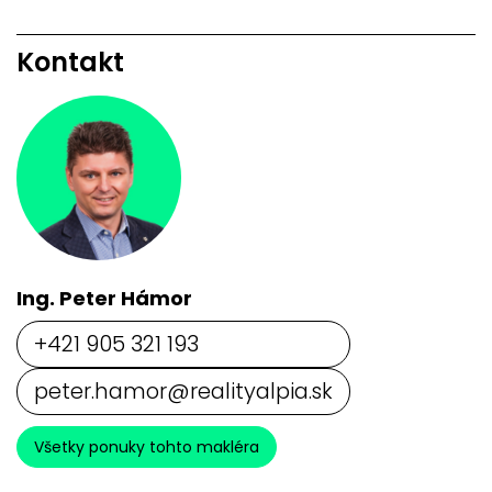
Kontakt
Ing. Peter Hámor
+421 905 321 193
peter.hamor@realityalpia.sk
Všetky ponuky tohto makléra