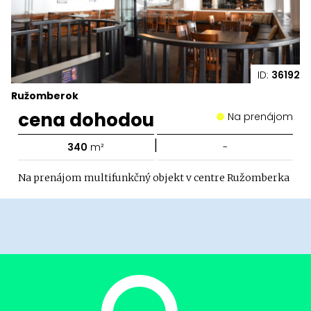
ID:
36192
Ružomberok
cena dohodou
Na prenájom
|
340
m²
-
Na prenájom multifunkčný objekt v centre Ružomberka