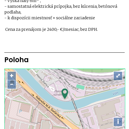
- výška haly 6m
,
- samostatná elektrická prípojka, bez kúrenia, betónová
podlaha,
- k dispozícii miestnosť + sociálne zariadenie
Cena za prenájom je 2400,- €/mesiac, bez DPH.
Poloha
+
⤢
−
i