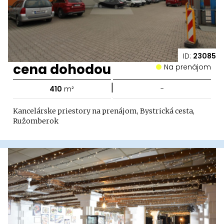
ID:
23085
cena dohodou
Na prenájom
|
410
m²
-
Kancelárske priestory na prenájom, Bystrická cesta,
Ružomberok