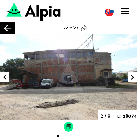
Zdieľať
2
/ 8
ID:
28074