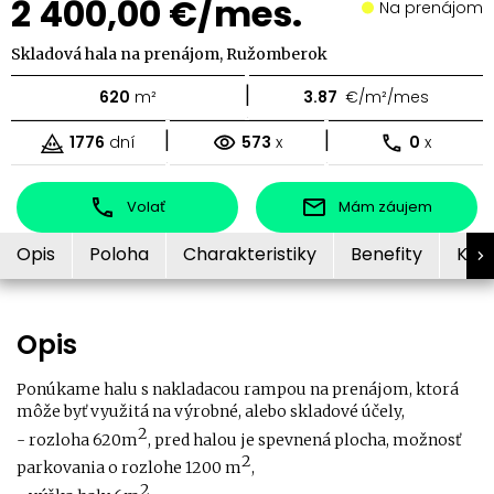
2 400,00 €/mes.
Na prenájom
Skladová hala na prenájom, Ružomberok
|
620
m²
3.87
€/m²/mes
|
|
1776
dní
573
x
0
x
Volať
Mám záujem
Opis
Poloha
Charakteristiky
Benefity
Kon
Opis
Ponúkame halu s nakladacou rampou na prenájom, ktorá
môže byť využitá na výrobné, alebo skladové účely,
2
- rozloha 620m
, pred halou je spevnená plocha, možnosť
2
parkovania o rozlohe 1200 m
,
2