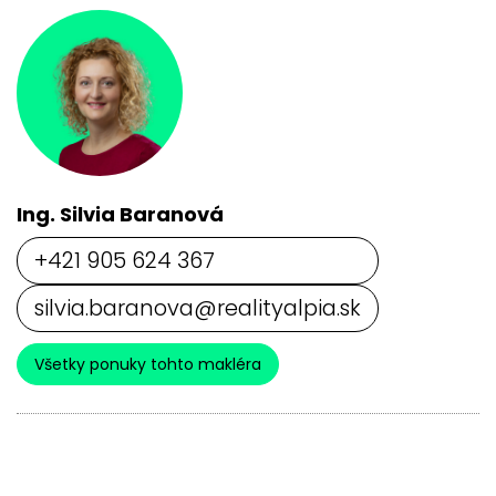
Ing. Silvia Baranová
+421 905 624 367
silvia.baranova@realityalpia.sk
Všetky ponuky tohto makléra