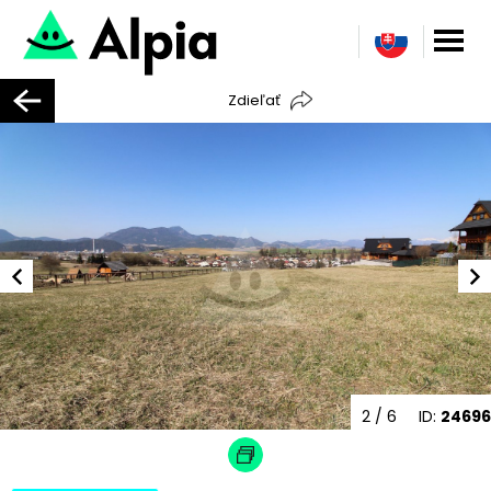
Zdieľať
2
/ 6
ID:
24696