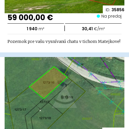
ID:
35856
59 000,00 €
Na predaj
|
1 940
m²
30,41
€/m²
Pozemok pre vašu vysnívanú chatu v tichom Matejkove!