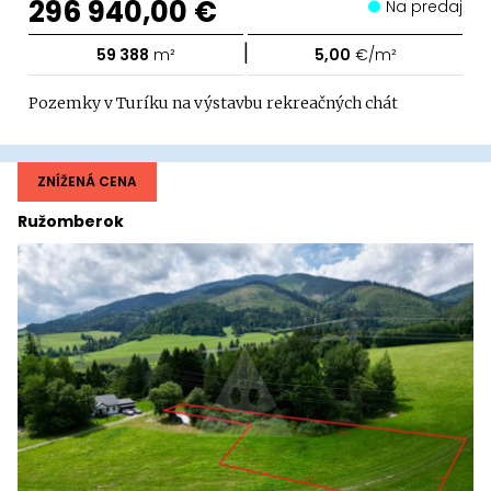
296 940,00 €
Na predaj
|
59 388
m²
5,00
€/m²
Pozemky v Turíku na výstavbu rekreačných chát
ZNÍŽENÁ CENA
Ružomberok