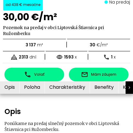
Na predaj
od
438 €
mesačne
30,00 €/m²
Pozemok na predaj v obci Liptovská Štiavnica pri
Ružomberku
|
3 137
m²
30
€/m²
|
|
2313
dní
1593
x
1
x
Volať
Mám záujem
Opis
Poloha
Charakteristiky
Benefity
Kon
Opis
Ponúkame na predaj slnečný pozemok v obci Liptovská
Štiavnica pri Ružomberku.