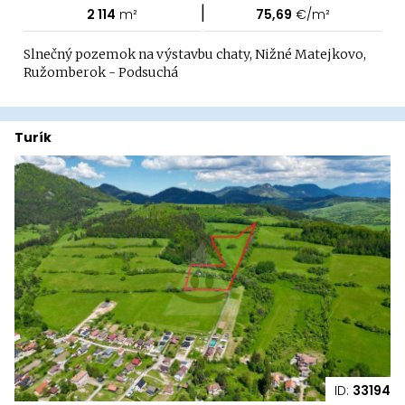
|
2 114
m²
75,69
€/m²
Slnečný pozemok na výstavbu chaty, Nižné Matejkovo,
Ružomberok - Podsuchá
Turík
ID:
33194