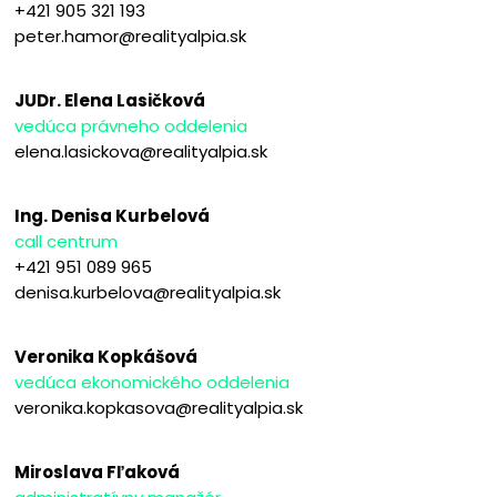
+421 905 321 193
peter.hamor@realityalpia.sk
JUDr. Elena Lasičková
vedúca právneho oddelenia
elena.lasickova@realityalpia.sk
Ing. Denisa Kurbelová
call centrum
+421 951 089 965
denisa.kurbelova@realityalpia.sk
Veronika Kopkášová
vedúca ekonomického oddelenia
veronika.kopkasova@realityalpia.sk
Miroslava Fľaková