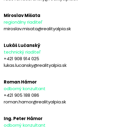
Miroslav Mišata
regionálny riaditeľ
miroslav.misata@realityalpia.sk
Lukáš Lučanský
technický riaditeľ
+421 908 914 025
lukas.lucansky@realityalpia.sk
Roman Hámor
odborný konzultant
+421 905 188 086
roman.hamor@realityalpia.sk
Ing. Peter Hámor
odborný konzultant