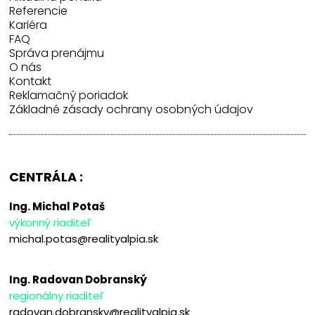
Referencie
Kariéra
FAQ
Správa prenájmu
O nás
Kontakt
Reklamačný poriadok
Základné zásady ochrany osobných údajov
CENTRÁLA :
Ing. Michal Potaš
výkonný riaditeľ
michal.potas@realityalpia.sk
Ing. Radovan Dobranský
regionálny riaditeľ
radovan.dobransky@realityalpia.sk