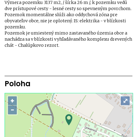
Výmera pozemku 3137 m2, / šírka 26 m /, k pozemku vedú
dve prístupové cesty - lesné cesty so spevneným povrchom.
Pozemok momentálne slúži ako oddychová zóna pre
obyvateľov obce, nie je oplotený. IS: elektrika - v blízkosti
pozemku.
Pozemok je umiestený mimo zastavaného územia obce a
nachádza sa v blízkosti vyhľadávaného komplexu drevených
chát - Chalúpkovo rezort.
Poloha
+
⤢
−