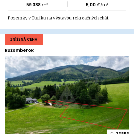
|
59 388
m²
5,00
€/m²
Pozemky v Turíku na výstavbu rekreačných chát
ZNÍŽENÁ CENA
Ružomberok