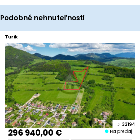
Podobné nehnuteľnosti
Turík
ID:
33194
296 940,00 €
Na predaj