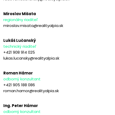
Miroslav Mišata
regionálny riaditeľ
miroslav.misata@realityalpia.sk
Lukáš Lučanský
technický riaditeľ
+421 908 914 025
lukas.lucansky@realityalpia.sk
Roman Hámor
odborný konzultant
+421 905 188 086
roman.hamor@realityalpia.sk
Ing. Peter Hámor
odborný konzultant