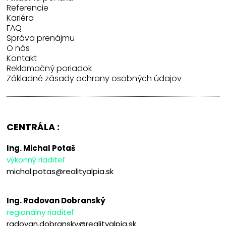
Referencie
Kariéra
FAQ
Správa prenájmu
O nás
Kontakt
Reklamačný poriadok
Základné zásady ochrany osobných údajov
CENTRÁLA :
Ing. Michal Potaš
výkonný riaditeľ
michal.potas@realityalpia.sk
Ing. Radovan Dobranský
regionálny riaditeľ
radovan.dobransky@realityalpia.sk