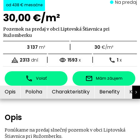
Na predaj
od
438 €
mesačne
30,00 €/m²
Pozemok na predaj v obci Liptovská Štiavnica pri
Ružomberku
|
3 137
m²
30
€/m²
|
|
2313
dní
1593
x
1
x
Volať
Mám záujem
Opis
Poloha
Charakteristiky
Benefity
Kon
Opis
Ponúkame na predaj slnečný pozemok v obci Liptovská
Štiavnica pri Ružomberku.