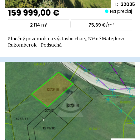
ID:
32035
159 999,00 €
Na predaj
|
2 114
m²
75,69
€/m²
Slnečný pozemok na výstavbu chaty, Nižné Matejkovo,
Ružomberok - Podsuchá