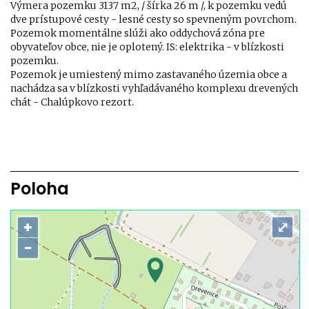
Výmera pozemku 3137 m2, / šírka 26 m /, k pozemku vedú
dve prístupové cesty - lesné cesty so spevneným povrchom.
Pozemok momentálne slúži ako oddychová zóna pre
obyvateľov obce, nie je oplotený. IS: elektrika - v blízkosti
pozemku.
Pozemok je umiestený mimo zastavaného územia obce a
nachádza sa v blízkosti vyhľadávaného komplexu drevených
chát - Chalúpkovo rezort.
Poloha
+
⤢
−