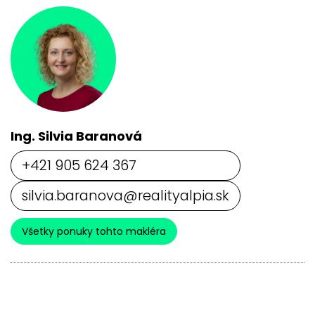
Ing. Silvia Baranová
+421 905 624 367
silvia.baranova@realityalpia.sk
Všetky ponuky tohto makléra