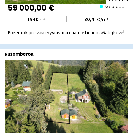
ID:
35856
59 000,00 €
Na predaj
|
1 940
m²
30,41
€/m²
Pozemok pre vašu vysnívanú chatu v tichom Matejkove!
Ružomberok