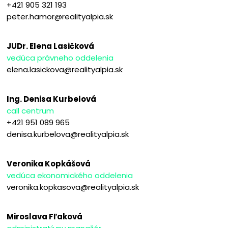
+421 905 321 193
peter.hamor@realityalpia.sk
JUDr. Elena Lasičková
vedúca právneho oddelenia
elena.lasickova@realityalpia.sk
Ing. Denisa Kurbelová
call centrum
+421 951 089 965
denisa.kurbelova@realityalpia.sk
Veronika Kopkášová
vedúca ekonomického oddelenia
veronika.kopkasova@realityalpia.sk
Miroslava Fľaková