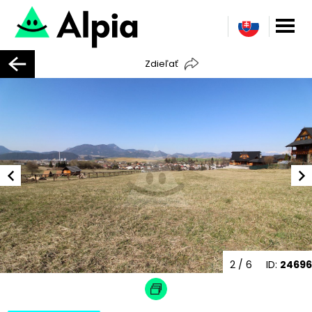
Zdieľať
2
/ 6
ID:
24696