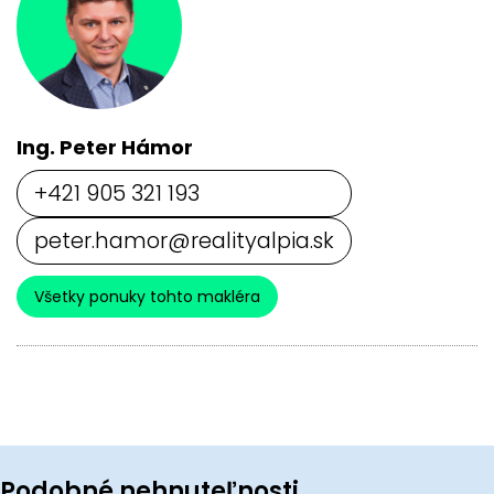
Ing. Peter Hámor
+421 905 321 193
peter.hamor@realityalpia.sk
Všetky ponuky tohto makléra
Podobné nehnuteľnosti