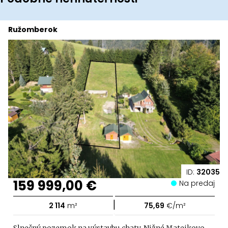
Ružomberok
ID:
32035
159 999,00 €
Na predaj
|
2 114
m²
75,69
€/m²