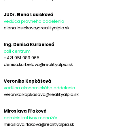
JUDr. Elena Lasičková
vedúca právneho oddelenia
elena.lasickova@realityalpia.sk
Ing. Denisa Kurbelová
call centrum
+421 951 089 965
denisa.kurbelova@realityalpia.sk
Veronika Kopkášová
vedúca ekonomického oddelenia
veronika.kopkasova@realityalpia.sk
Miroslava Fľaková
administratívny manažér
miroslava.flakova@realityalpia.sk