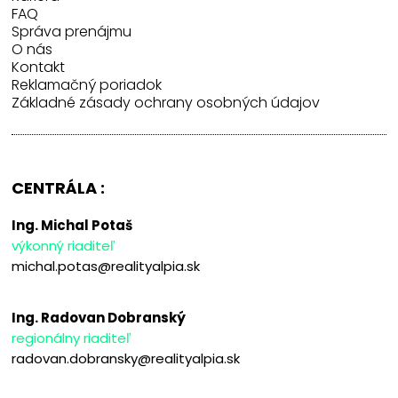
FAQ
Správa prenájmu
O nás
Kontakt
Reklamačný poriadok
Základné zásady ochrany osobných údajov
CENTRÁLA :
Ing. Michal Potaš
výkonný riaditeľ
michal.potas@realityalpia.sk
Ing. Radovan Dobranský
regionálny riaditeľ
radovan.dobransky@realityalpia.sk