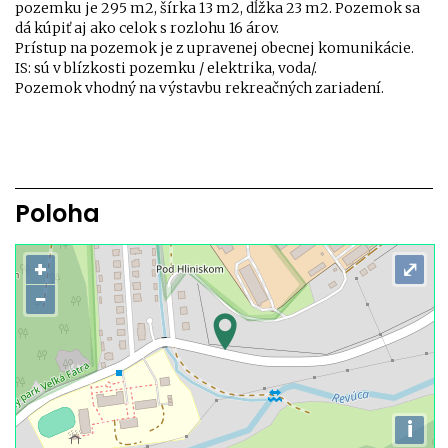
pozemku je 295 m2, šírka 13 m2, dĺžka 23 m2. Pozemok sa
dá kúpiť aj ako celok s rozlohu 16 árov.
Prístup na pozemok je z upravenej obecnej komunikácie.
IS: sú v blízkosti pozemku / elektrika, voda/.
Pozemok vhodný na výstavbu rekreačných zariadení.
Poloha
+
⤢
−
i