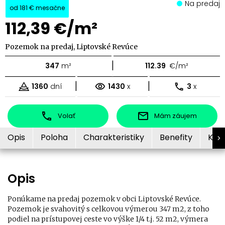
Na predaj
od
181 €
mesačne
112,39 €/m²
Pozemok na predaj, Liptovské Revúce
|
347
m²
112.39
€/m²
|
|
1360
dní
1430
x
3
x
Volať
Mám záujem
Opis
Poloha
Charakteristiky
Benefity
Kon
Opis
Ponúkame na predaj pozemok v obci Liptovské Revúce.
Pozemok je svahovitý s celkovou výmerou 347 m2, z toho
podiel na prístupovej ceste vo výške 1/4 t.j. 52 m2, výmera