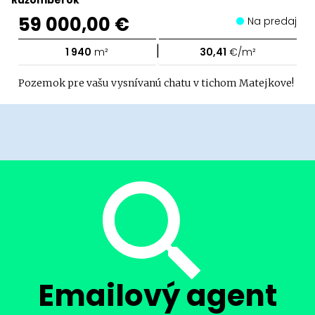
Ružomberok
59 000,00 €
Na predaj
|
1 940
m²
30,41
€/m²
Pozemok pre vašu vysnívanú chatu v tichom Matejkove!
Emailový agent