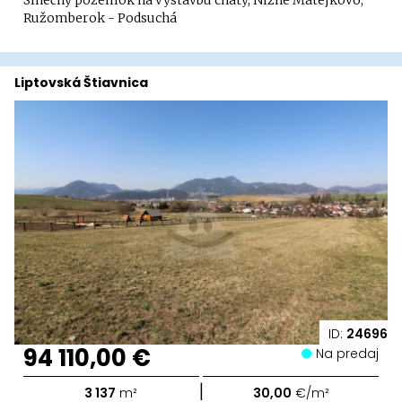
Slnečný pozemok na výstavbu chaty, Nižné Matejkovo,
Ružomberok - Podsuchá
Liptovská Štiavnica
ID:
24696
94 110,00 €
Na predaj
|
3 137
m²
30,00
€/m²