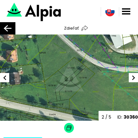
Zdieľať
2
/ 5
ID:
30360