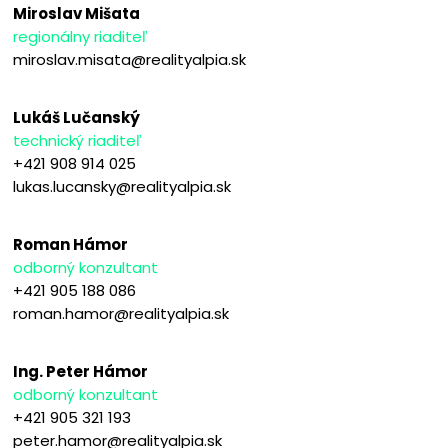
Miroslav Mišata
regionálny riaditeľ
miroslav.misata@realityalpia.sk
Lukáš Lučanský
technický riaditeľ
+421 908 914 025
lukas.lucansky@realityalpia.sk
Roman Hámor
odborný konzultant
+421 905 188 086
roman.hamor@realityalpia.sk
Ing. Peter Hámor
odborný konzultant
+421 905 321 193
peter.hamor@realityalpia.sk