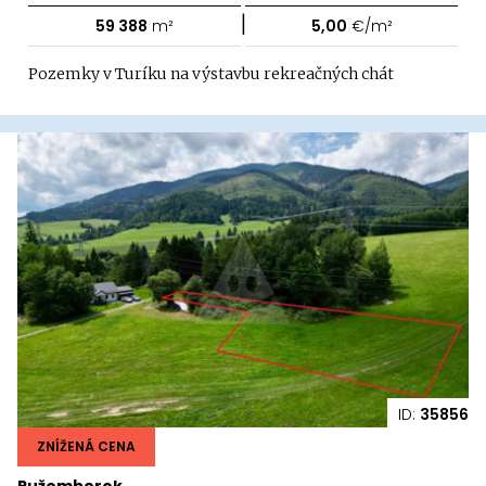
|
59 388
m²
5,00
€/m²
Pozemky v Turíku na výstavbu rekreačných chát
ID:
35856
ZNÍŽENÁ CENA