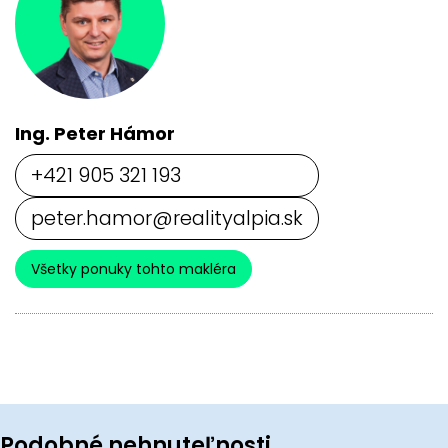
Ing. Peter Hámor
+421 905 321 193
peter.hamor@realityalpia.sk
Všetky ponuky tohto makléra
Podobné nehnuteľnosti