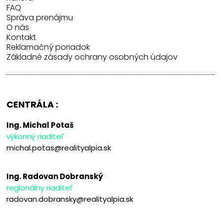
FAQ
Správa prenájmu
O nás
Kontakt
Reklamačný poriadok
Základné zásady ochrany osobných údajov
CENTRÁLA :
Ing. Michal Potaš
výkonný riaditeľ
michal.potas@realityalpia.sk
Ing. Radovan Dobranský
regionálny riaditeľ
radovan.dobransky@realityalpia.sk