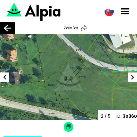
Zdieľať
2
/ 5
ID:
30360