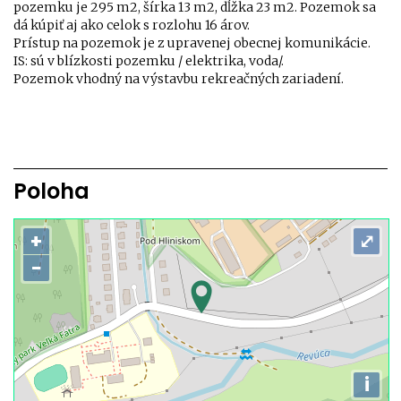
pozemku je 295 m2, šírka 13 m2, dĺžka 23 m2. Pozemok sa
dá kúpiť aj ako celok s rozlohu 16 árov.
Prístup na pozemok je z upravenej obecnej komunikácie.
IS: sú v blízkosti pozemku / elektrika, voda/.
Pozemok vhodný na výstavbu rekreačných zariadení.
Poloha
+
⤢
−
i