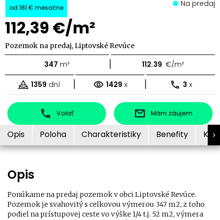
Na predaj
od
181 €
mesačne
112,39 €/m²
Pozemok na predaj, Liptovské Revúce
|
347
m²
112.39
€/m²
|
|
1359
dní
1429
x
3
x
Volať
Mám záujem
Opis
Poloha
Charakteristiky
Benefity
Kon
Opis
Ponúkame na predaj pozemok v obci Liptovské Revúce.
Pozemok je svahovitý s celkovou výmerou 347 m2, z toho
podiel na prístupovej ceste vo výške 1/4 t.j. 52 m2, výmera