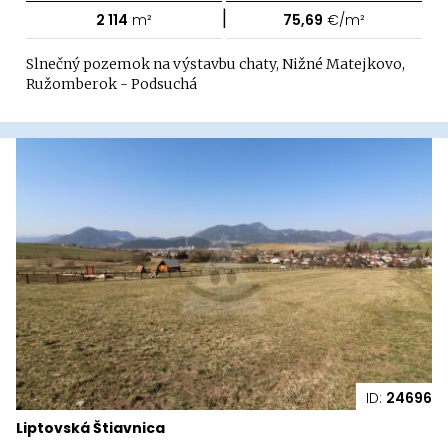
|
2 114
m²
75,69
€/m²
Slnečný pozemok na výstavbu chaty, Nižné Matejkovo,
Ružomberok - Podsuchá
ID:
24696
Liptovská Štiavnica