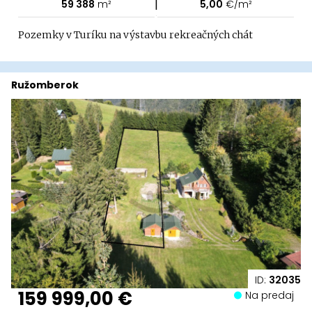
|
59 388
m²
5,00
€/m²
Pozemky v Turíku na výstavbu rekreačných chát
Ružomberok
ID:
32035
159 999,00 €
Na predaj