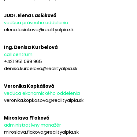
JUDr. Elena Lasičková
vedúca právneho oddelenia
elena.lasickova@realityalpia.sk
Ing. Denisa Kurbelová
call centrum
+421 951 089 965
denisa.kurbelova@realityalpia.sk
Veronika Kopkášová
vedúca ekonomického oddelenia
veronika.kopkasova@realityalpia.sk
Miroslava Fľaková
administratívny manažér
miroslava.flakova@realityalpia.sk