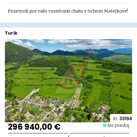
Pozemok pre vašu vysnívanú chatu v tichom Matejkove!
Turík
ID:
33194
296 940,00 €
Na predaj