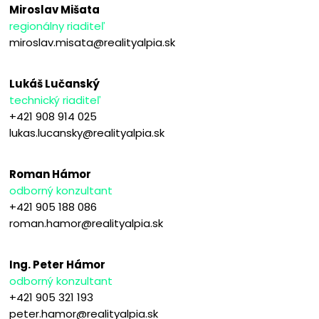
Miroslav Mišata
regionálny riaditeľ
miroslav.misata@realityalpia.sk
Lukáš Lučanský
technický riaditeľ
+421 908 914 025
lukas.lucansky@realityalpia.sk
Roman Hámor
odborný konzultant
+421 905 188 086
roman.hamor@realityalpia.sk
Ing. Peter Hámor
odborný konzultant
+421 905 321 193
peter.hamor@realityalpia.sk