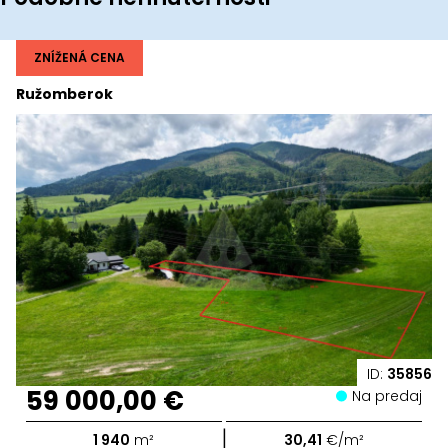
ZNÍŽENÁ CENA
Ružomberok
ID:
35856
59 000,00 €
Na predaj
|
1 940
m²
30,41
€/m²