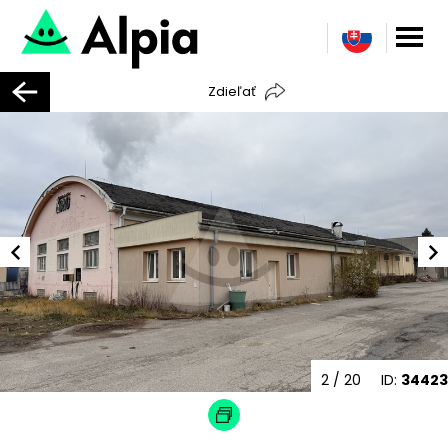
Zdieľať
2
/ 20
ID:
34423