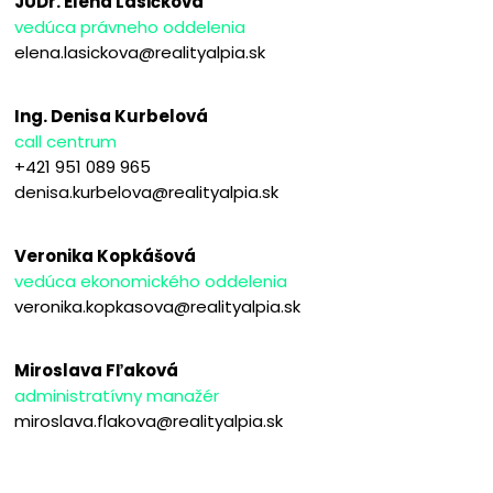
JUDr. Elena Lasičková
vedúca právneho oddelenia
elena.lasickova@realityalpia.sk
Ing. Denisa Kurbelová
call centrum
+421 951 089 965
denisa.kurbelova@realityalpia.sk
Veronika Kopkášová
vedúca ekonomického oddelenia
veronika.kopkasova@realityalpia.sk
Miroslava Fľaková
administratívny manažér
miroslava.flakova@realityalpia.sk