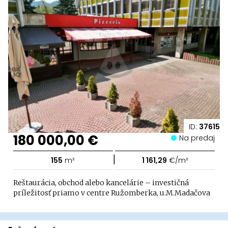
ID:
37615
180 000,00 €
Na predaj
|
155
m²
1 161,29
€/m²
Reštaurácia, obchod alebo kancelárie – investičná
príležitosť priamo v centre Ružomberka, u.M.Madačova