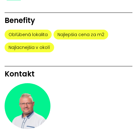
Benefity
Obľúbená lokalita
Najlepšia cena za m2
Najlacnejšia v okolí
Kontakt