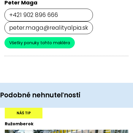
Peter Maga
+421 902 896 666
peter.maga@realityalpia.sk
Všetky ponuky tohto makléra
Podobné nehnuteľnosti
NÁŠ TIP
Ružomberok