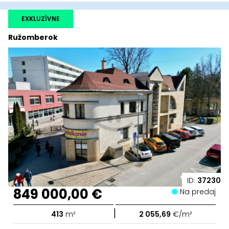
EXKLUZÍVNE
Ružomberok
ID:
37230
849 000,00 €
Na predaj
|
413
m²
2 055,69
€/m²