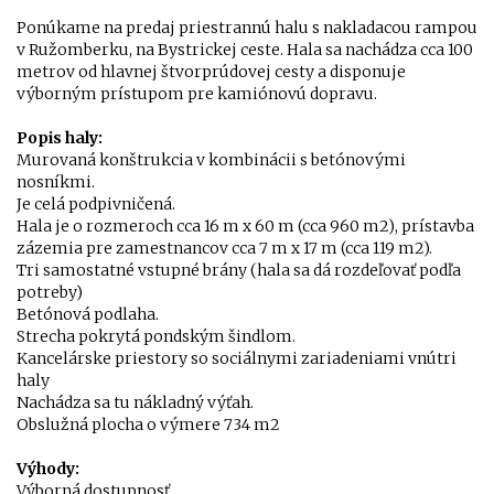
Ponúkame na predaj priestrannú halu s nakladacou rampou
v Ružomberku, na Bystrickej ceste. Hala sa nachádza cca 100
metrov od hlavnej štvorprúdovej cesty a disponuje
výborným prístupom pre kamiónovú dopravu.
Popis haly:
Murovaná konštrukcia v kombinácii s betónovými
nosníkmi.
Je celá podpivničená.
Hala je o rozmeroch cca 16 m x 60 m (cca 960 m2), prístavba
zázemia pre zamestnancov cca 7 m x 17 m (cca 119 m2).
Tri samostatné vstupné brány (hala sa dá rozdeľovať podľa
potreby)
Betónová podlaha.
Strecha pokrytá pondským šindlom.
Kancelárske priestory so sociálnymi zariadeniami vnútri
haly
Nachádza sa tu nákladný výťah.
Obslužná plocha o výmere 734 m2
Výhody:
Výborná dostupnosť