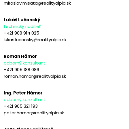
miroslav.misata@realityalpia.sk
Lukáš Lučanský
technický riaditeľ
+421 908 914 025
lukas.lucansky@realityalpia.sk
Roman Hámor
odborný konzultant
+421 905 188 086
roman.hamor@realityalpia.sk
Ing. Peter Hámor
odborný konzultant
+421 905 321 193
peter.hamor@realityalpia.sk