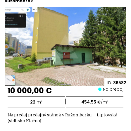
Ružomberok
ID:
36582
10 000,00 €
Na predaj
|
22
m²
454,55
€/m²
Na predaj predajný stánok v Ružomberku – Liptovská
(sídlisko Klačno)