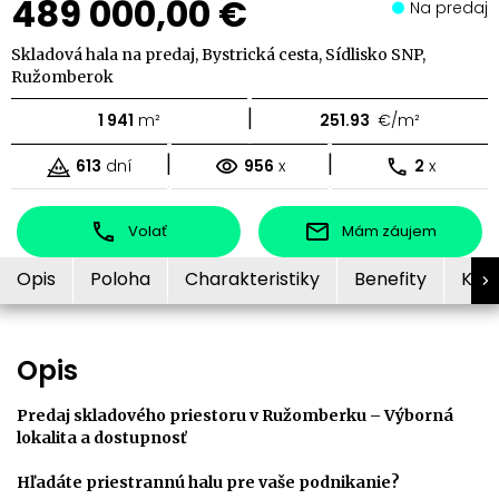
489 000,00 €
Na predaj
Skladová hala na predaj, Bystrická cesta, Sídlisko SNP,
Ružomberok
|
1 941
m²
251.93
€/m²
|
|
613
dní
956
x
2
x
Volať
Mám záujem
Opis
Poloha
Charakteristiky
Benefity
Kon
Opis
Predaj skladového priestoru v Ružomberku – Výborná
lokalita a dostupnosť
Hľadáte priestrannú halu pre vaše podnikanie?