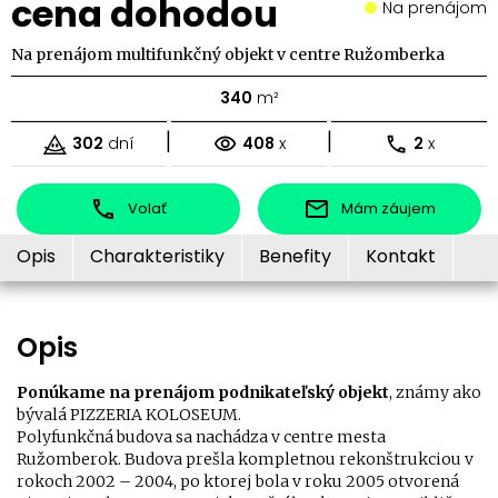
cena dohodou
Na prenájom
Na prenájom multifunkčný objekt v centre Ružomberka
340
m²
|
|
302
dní
408
x
2
x
Volať
Mám záujem
Opis
Charakteristiky
Benefity
Kontakt
Opis
Ponúkame na prenájom
podnikateľský objekt
, známy ako
bývalá PIZZERIA KOLOSEUM.
Polyfunkčná budova sa nachádza v centre mesta
Ružomberok. Budova prešla kompletnou rekonštrukciou v
rokoch 2002 – 2004, po ktorej bola v roku 2005 otvorená