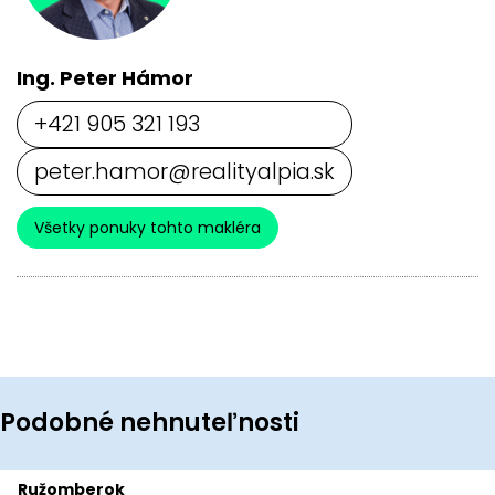
Ing. Peter Hámor
+421 905 321 193
peter.hamor@realityalpia.sk
Všetky ponuky tohto makléra
Podobné nehnuteľnosti
Ružomberok