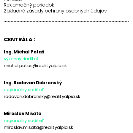
Reklamačný poriadok
Základné zásady ochrany osobných údajov
CENTRÁLA :
Ing. Michal Potaš
výkonný riaditeľ
michal.potas@realityalpia.sk
Ing. Radovan Dobranský
regionálny riaditeľ
radovan.dobransky@realityalpia.sk
Miroslav Mišata
regionálny riaditeľ
miroslav.misata@realityalpia.sk