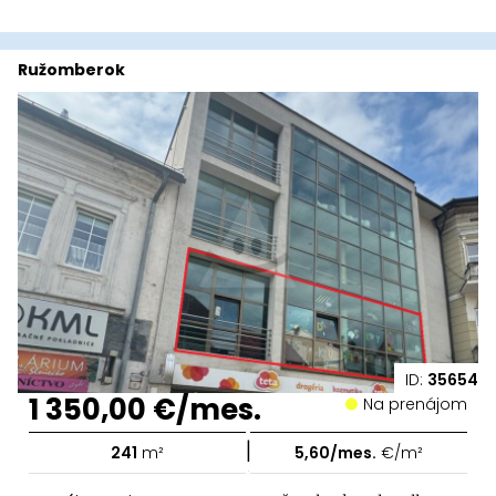
Ružomberok
ID:
35654
1 350,00 €/mes.
Na prenájom
|
241
m²
5,60/mes.
€/m²