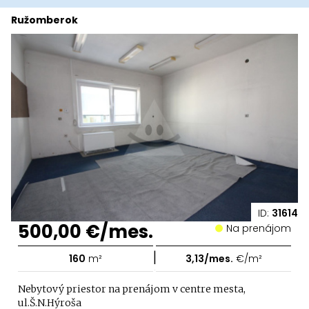
Ružomberok
ID:
31614
500,00 €/mes.
Na prenájom
|
160
m²
3,13/mes.
€/m²
Nebytový priestor na prenájom v centre mesta,
ul.Š.N.Hýroša