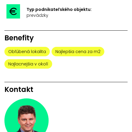
Typ podnikateľského objektu:
prevádzky
Benefity
Obľúbená lokalita
Najlepšia cena za m2
Najlacnejšia v okolí
Kontakt