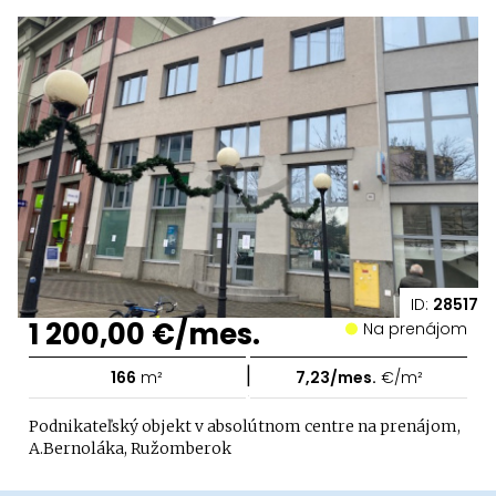
ID:
28517
1 200,00 €/mes.
Na prenájom
|
166
m²
7,23/mes.
€/m²
Podnikateľský objekt v absolútnom centre na prenájom,
A.Bernoláka, Ružomberok