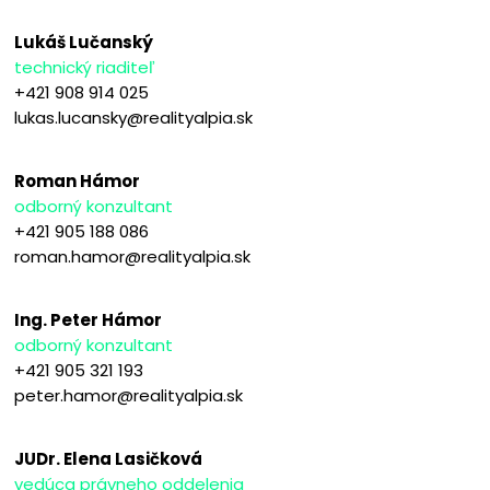
Lukáš Lučanský
technický riaditeľ
+421 908 914 025
lukas.lucansky@realityalpia.sk
Roman Hámor
odborný konzultant
+421 905 188 086
roman.hamor@realityalpia.sk
Ing. Peter Hámor
odborný konzultant
+421 905 321 193
peter.hamor@realityalpia.sk
JUDr. Elena Lasičková
vedúca právneho oddelenia