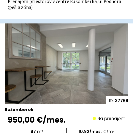
Prenájom priestorov v centre Ružomberka, ul.Podhora
(pešia zóna)
ID:
37769
Ružomberok
950,00 €/mes.
Na prenájom
|
87
m²
10,92/mes.
€/m²