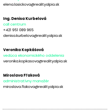
elena.lasickova@realityalpia.sk
Ing. Denisa Kurbelová
call centrum
+421 951 089 965
denisa.kurbelova@realityalpia.sk
Veronika Kopkášová
vedúca ekonomického oddelenia
veronika.kopkasova@realityalpia.sk
Miroslava Fľaková
administratívny manažér
miroslava.flakova@realityalpia.sk