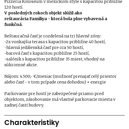
Pizzeria Koloseum v mexickom štýle s kapacitou približne
120 hostí.
V posledných rokoch objekt slúžil ako
reštaurácia Familiya - ktorá bola plne vybavená a
funkčná.
Reštauračná časť je rozdelená na tri hlavné zóny:
-2x vonkajšia terasa s kapacitou približne 40 hostí,
-hlavná jedálenská časť pre cca 50 hostí,
-barová časť s kapacitou približne 25 hostí,
-salónik s kapacitou približne 35 miest, vhodný na
súkromné akcie.
Nájom: 4.500,- €/mesiac (možnosť prenajať celý priestor
alebo časť - v tom prípade cena dohodou) + energie
Parkovanie pre hostí je zabezpečené priamo pred
objektom, zásobovanie má vlastné parkovacie miesta v
zadnej časti budovy.
Charakteristiky