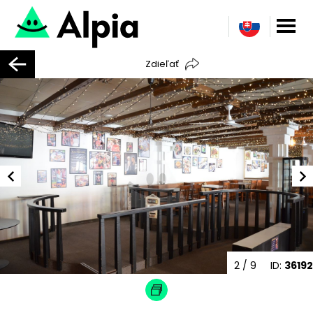
Zdieľať
2
/ 9
ID:
36192