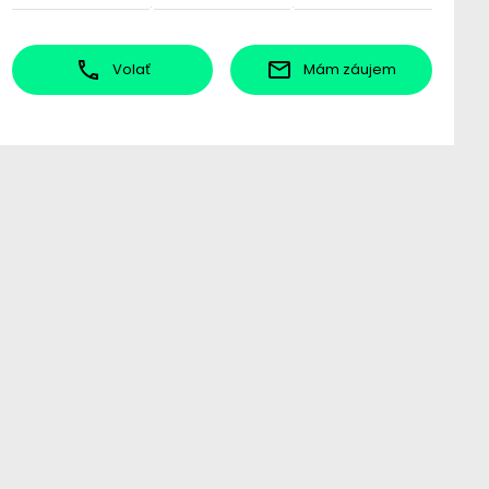
Volať
Mám záujem