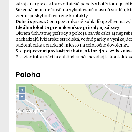
zdroj energie cez fotovoltaické panely s batériami pribli
Susedná nehnuteľnosť má vybudovanú vlastnú studňu, ktore
vieme poskytnúť overené kontakty.
Dobrá správa:
Cena pozemku už zohľadňuje zľavu na vybu
Ideálna lokalita pre milovníkov prírody aj zábavy
Okrem úchvatnej prírody a pokoja na vás čaká aj nepreb
nachádzajú lyžiarske strediská, vodné parky a vynikajúc
Ružomberka perfektné miesto na celoročné dovolenky.
Ste pripravení postaviť si chatu, o ktorej ste vždy snív
Pre viac informácií a obhliadku nás neváhajte kontaktova
Poloha
+
−