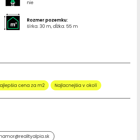
nie
Rozmer pozemku:
šírka: 30 m, dĺžka: 55 m
ajlepšia cena za m2
Najlacnejšia v okolí
hamor@realityalpia.sk