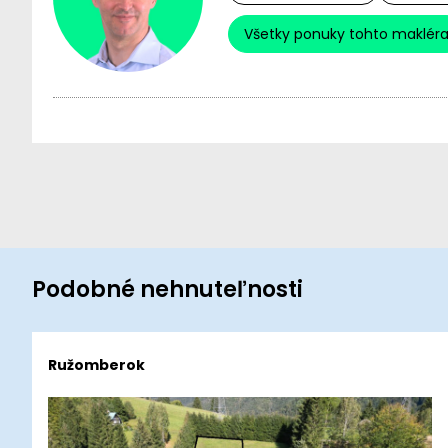
Všetky ponuky tohto maklér
Podobné nehnuteľnosti
Ružomberok