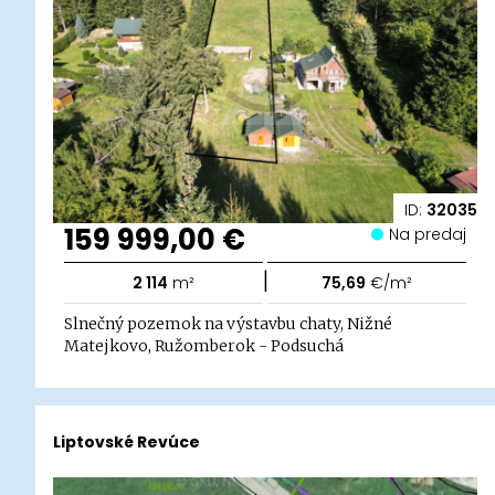
ID:
32035
159 999,00 €
Na predaj
|
2 114
m²
75,69
€/m²
Slnečný pozemok na výstavbu chaty, Nižné
Matejkovo, Ružomberok - Podsuchá
Liptovské Revúce