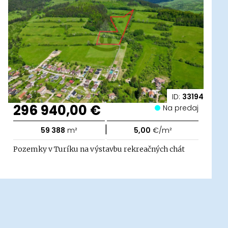
ID:
33194
296 940,00 €
Na predaj
|
59 388
m²
5,00
€/m²
Pozemky v Turíku na výstavbu rekreačných chát