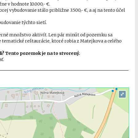
žne v hodnote 10.000,- €.
j vybudovanie stálo približne 3.500,- €, a aj na tento účel
dovanie týchto sietí.
erné množstvo aktivít. Len pár minút od pozemku sa
e tematické reštaurácie, ktoré robia z Matejkova a celého
ali? Tento pozemok je na to stvorený.
ť.
⤢