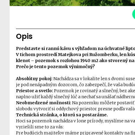
Opis
Predstavte si rannú kávu s výhľadom na úchvatné lipt
V tichom prostredí Matejkova pri Ružomberku, len kú
klenot – pozemok s rozlohou 1940 m2 ako stvorený na 
Prečo je tento pozemok výnimočný?
Absolútny pokoj:
Nachádza sa v lokalite len s dvomi sus
je pod nenápadným dozorom, čo zabezpečí, že vaša budúc
Priestor a svetlo:
Pozemok je rovinatý a slnečný, bez ak
naplno užiť každý slnečný lúč a nechať sa unášať nádhern
Neobmedzené možnosti:
Na pozemku môžete postaviť 
slobodu vytvoriť si oddychový priestor presne podľa vaši
Technická stránka, o ktorú sa postaráme.
Hoci sa pozemok nachádza v lone prírody, myslíme na vaš
vyriešili sme to za vás:
Pre budúcich majiteľov máme pripravené kontakty na fir