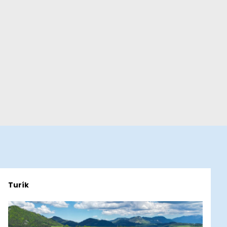
Turík