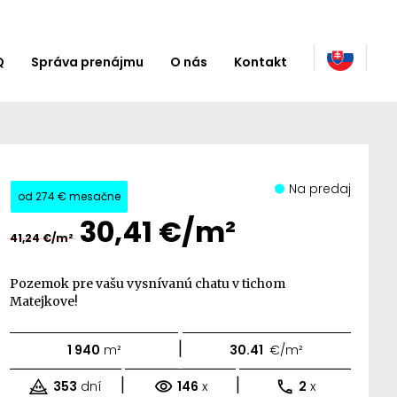
Q
Správa prenájmu
O nás
Kontakt
Na predaj
od
274 €
mesačne
30,41 €/m²
41,24 €/m²
Pozemok pre vašu vysnívanú chatu v tichom
Matejkove!
|
1 940
m²
30.41
€/m²
|
|
353
dní
146
x
2
x