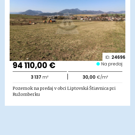
ID:
24696
94 110,00 €
Na predaj
|
3 137
m²
30,00
€/m²
Pozemok na predaj v obci Liptovská Štiavnica pri
Ružomberku