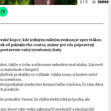
2
/ 11
ID:
35856
ovské kopce, kde jediným rušivým zvukom je spev vtákov.
sok od pulzujúceho centra, máme pre vás pripravený
postavenie vašej vysnívanej chaty.
edmi, takže o ticho a súkromie nebudete mať núdzu. Zároveň
a chata bude v bezpečí.
ejkoľvek prekážky vo výhľade. Vďaka tomu si budete môcť
ou scenériou.
dvojpodlažnú stavbu bez komerčného využitia, čo vám dáva
ch predstáv.
e pohodlie. Vieme, že chýba elektrická prípojka, ale
my, ktoré vám vedia zabezpečiť nezávislý a ekologický