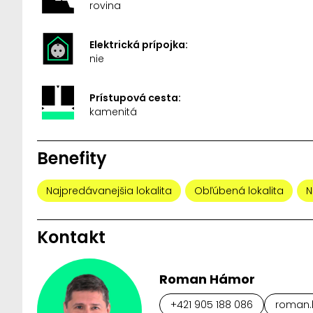
rovina
Elektrická prípojka:
nie
Prístupová cesta:
kamenitá
Benefity
Najpredávanejšia lokalita
Obľúbená lokalita
N
Kontakt
Roman Hámor
+421 905 188 086
roman.