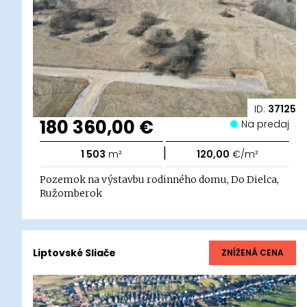
ID:
37125
180 360,00 €
Na predaj
|
1 503
m²
120,00
€/m²
Pozemok na výstavbu rodinného domu, Do Dielca,
Ružomberok
Liptovské Sliače
ZNÍŽENÁ CENA