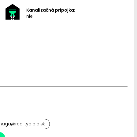
Kanalizačná prípojka:
nie
maga@realityalpia.sk