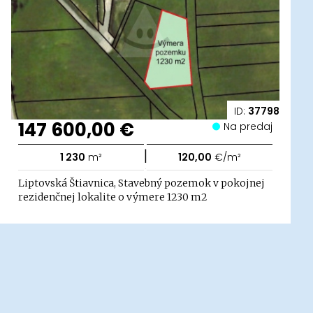
ID:
37798
147 600,00 €
Na predaj
|
1 230
m²
120,00
€/m²
Liptovská Štiavnica, Stavebný pozemok v pokojnej
rezidenčnej lokalite o výmere 1230 m2