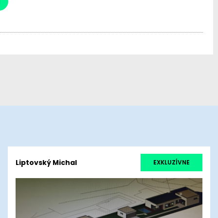
a
Liptovský Michal
EXKLUZÍVNE