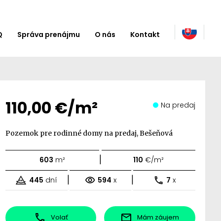
Q
Správa prenájmu
O nás
Kontakt
110,00 €/m²
Na predaj
Pozemok pre rodinné domy na predaj, Bešeňová
|
603
m²
110
€/m²
|
|
445
dní
594
x
7
x
Volať
Mám záujem