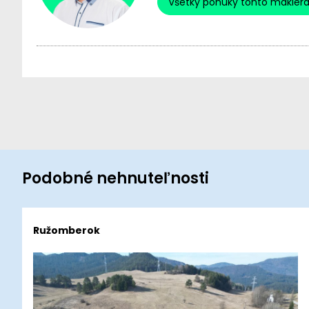
Všetky ponuky tohto maklér
Podobné nehnuteľnosti
Ružomberok