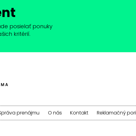
ent
bude posielať ponuky
ch kritérií.
Správa prenájmu
O nás
Kontakt
Reklamačný por