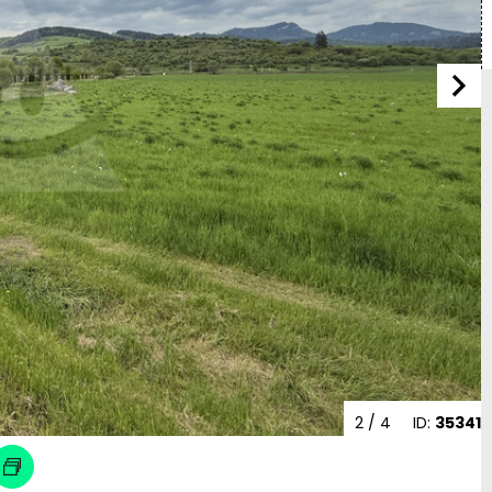
2
/ 4
ID:
35341