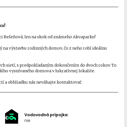
ku!
ci Bešeňová, len na skok od známeho Akvaparku!
 na výstavbu rodinných domov, čo z neho robí ideálnu
kych sietí, s predpokladaným dokončením do dvoch rokov. To
ášho vysnívaného domova v lukratívnej lokalite.
cií a obhliadku nás neváhajte kontaktovať.
Vodovodná prípojka:
nie