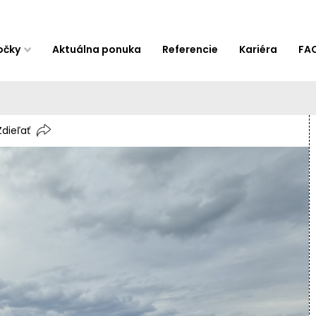
očky
Aktuálna ponuka
Referencie
Kariéra
FA
Zdieľať