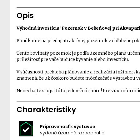
Opis
Výhodná investícia! Pozemok v Bešeňovej pri Akvapar
Ponúkame na predaj atraktívny pozemok v obľúbenej ob
Tento rovinatý pozemok je podľa územného plánu určený
príležitosť pre vaše budúce bývanie alebo investíciu.
V súčasnosti prebieha plánovanie a realizácia inžiniers
znamená, že už čoskoro budete môcť začať s výstavbou v
Nenechajte si ujsť túto jedinečnú šancu! Pre viac informá
Charakteristiky
Pripravenosť k výstavbe:
vydané územné rozhodnutie