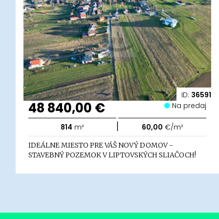
ID:
36591
48 840,00 €
Na predaj
|
814
m²
60,00
€/m²
IDEÁLNE MIESTO PRE VÁŠ NOVÝ DOMOV -
STAVEBNÝ POZEMOK V LIPTOVSKÝCH SLIAČOCH!