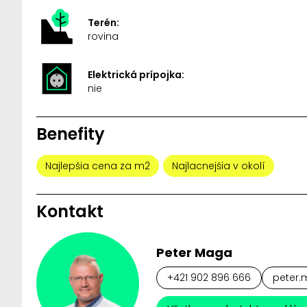
Terén:
rovina
Elektrická prípojka:
nie
Benefity
Najlepšia cena za m2
Najlacnejšia v okolí
Kontakt
Peter Maga
+421 902 896 666
peter.