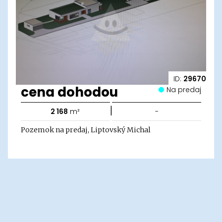
ID:
29670
cena dohodou
Na predaj
|
2 168
m²
-
Pozemok na predaj, Liptovský Michal