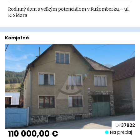
Rodinný dom s veľkým potenciálom v Ružomberku – ul.
K. Sidora
Komjatná
ID:
37822
110 000,00 €
Na predaj