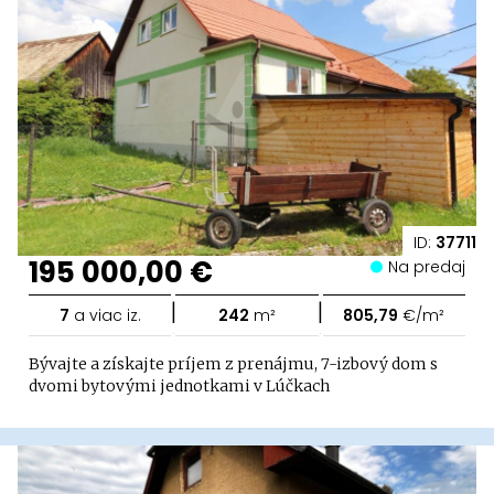
ID:
37711
195 000,00 €
Na predaj
|
|
7
a viac iz.
242
m²
805,79
€/m²
Bývajte a získajte príjem z prenájmu, 7-izbový dom s
dvomi bytovými jednotkami v Lúčkach