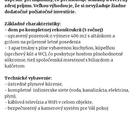
zdroj príjmu. Veľkou výhodou je, že si nevyžaduje žiadne
dodatočné počiatočné investície.
Základné charakteristiky:
- dom po kompletnej rekonštrukcii (5 ročnej)
- upravený pozemok o výmere 406 m2 s altánkom a
grilom na príjemné letné posedenia
- 3 apartmány s plne vybavenou kuchyňou, kúpeľňou
(sprchový kút a WC), čo poskytuje hosťom plnohodnotné
súkromie, tiež spoločenská miestnosť s biliardom a
kalčetom
Technické vybavenie:
- ústredné plynové kúrenie,
- kompletné inžinierske siete (voda, kanalizácia, elektrina,
plyn),
- káblová televízia a WiFi v celom objekte,
- bezpečnostný a kamerový systém pre Váš pokoj