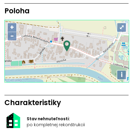
Poloha
+
⤢
−
i
Charakteristiky
Stav nehnuteľnosti:
po kompletnej rekonštrukcii