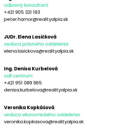
odborný konzultant
+421 905 321 193
peter.hamor@realityalpia.sk
JUDr. Elena Lasičková
vedúca právneho oddelenia
elena.lasickova@realityalpia.sk
Ing. Denisa Kurbelová
call centrum
+421 951 089 965
denisa.kurbelova@realityalpia.sk
Veronika Kopkášová
vedúca ekonomického oddelenia
veronika.kopkasova@realityalpia.sk