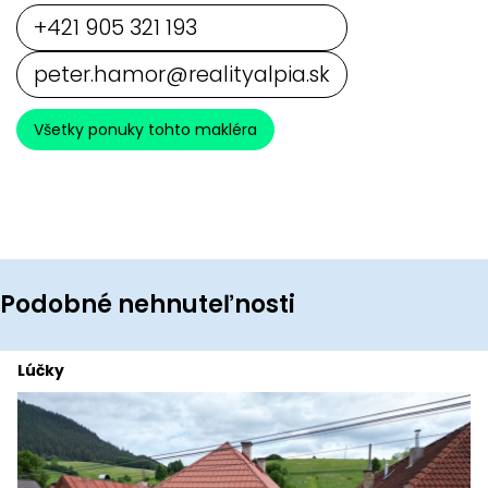
+421 905 321 193
peter.hamor@realityalpia.sk
Všetky ponuky tohto makléra
Podobné nehnuteľnosti
Lúčky