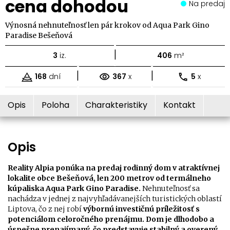
cena dohodou
Na predaj
Výnosná nehnuteľnosť len pár krokov od Aqua Park Gino
Paradise Bešeňová
|
3
iz.
406
m²
|
|
168
dní
367
x
5
x
Opis
Poloha
Charakteristiky
Kontakt
Opis
Reality Alpia ponúka na predaj rodinný dom v atraktívnej
lokalite obce Bešeňová, len 200 metrov od termálneho
kúpaliska Aqua Park Gino Paradise.
Nehnuteľnosť sa
nachádza v jednej z najvyhľadávanejších turistických oblastí
Liptova, čo z nej robí
výbornú investičnú príležitosť s
potenciálom celoročného prenájmu. Dom je dlhodobo a
úspešne prenajímaný, čo predstavuje stabilný a overený