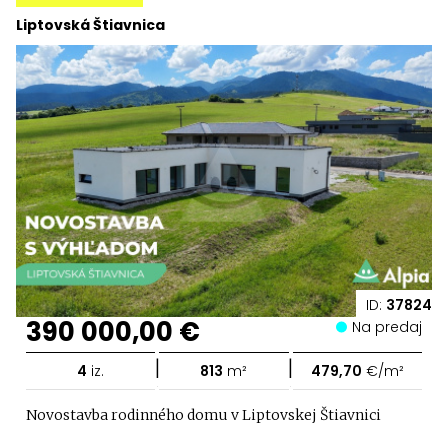
Liptovská Štiavnica
ID:
37824
390 000,00 €
Na predaj
|
|
4
iz.
813
m²
479,70
€/m²
Novostavba rodinného domu v Liptovskej Štiavnici