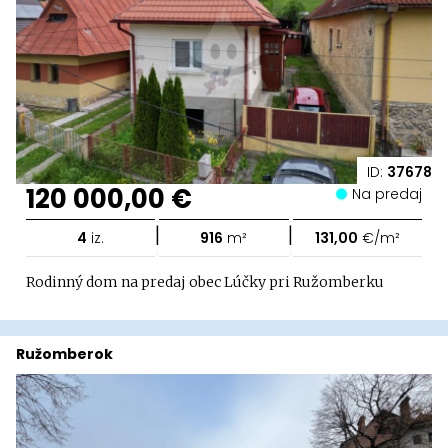
ID:
37678
120 000,00 €
Na predaj
|
|
4
iz.
916
m²
131,00
€/m²
Rodinný dom na predaj obec Lúčky pri Ružomberku
Ružomberok