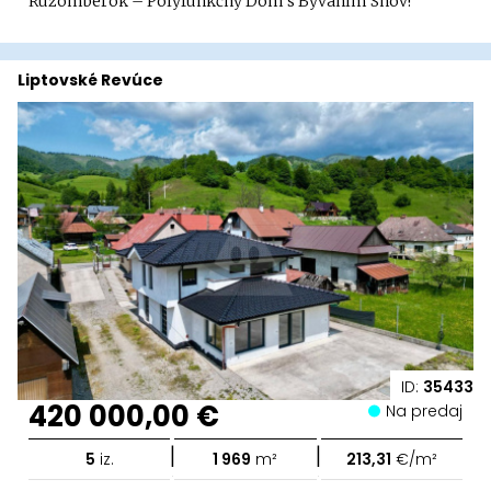
Ružomberok – Polyfunkčný Dom s Bývaním Snov!
Liptovské Revúce
ID:
35433
420 000,00 €
Na predaj
|
|
5
iz.
1 969
m²
213,31
€/m²