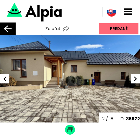
Zdieľať
PREDANÉ
3
/ 18
ID:
36972