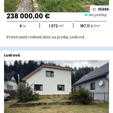
ID:
35686
238 000,00 €
Na predaj
|
|
6
iz.
1 272
m²
187,11
€/m²
Priestranný rodinný dom na predaj, Ludrová
Ludrová