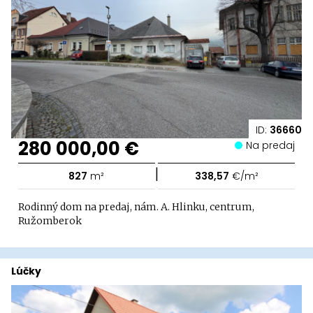
ID:
36660
280 000,00 €
Na predaj
|
827
m²
338,57
€/m²
Rodinný dom na predaj, nám. A. Hlinku, centrum,
Ružomberok
Lúčky