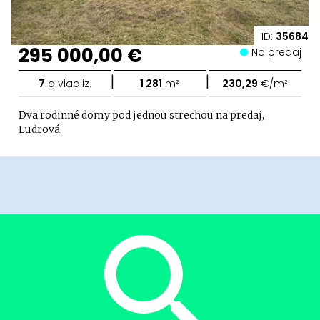
ID:
35684
295 000,00 €
Na predaj
|
|
7
a viac iz.
1 281
m²
230,29
€/m²
Dva rodinné domy pod jednou strechou na predaj,
Ludrová