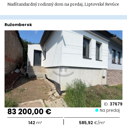
Nadštandardný rodinný dom na predaj, Liptovské Revúce
Ružomberok
ID:
37679
83 200,00 €
Na predaj
|
142
m²
585,92
€/m²