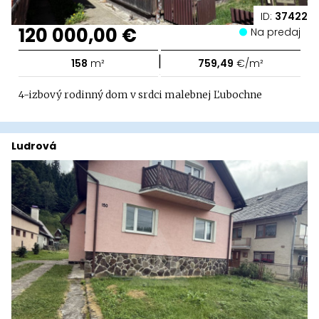
ID:
37422
120 000,00 €
Na predaj
|
158
m²
759,49
€/m²
4-izbový rodinný dom v srdci malebnej Ľubochne
Ludrová