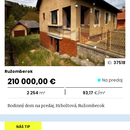
ID:
37518
Ružomberok
210 000,00 €
Na predaj
|
2 254
m²
93,17
€/m²
Rodinný dom na predaj, Hrboltová, Ružomberok
NÁŠ TIP