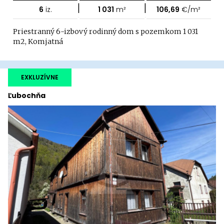
|
|
6
iz.
1 031
m²
106,69
€/m²
Priestranný 6-izbový rodinný dom s pozemkom 1 031
m2, Komjatná
EXKLUZÍVNE
Ľubochňa