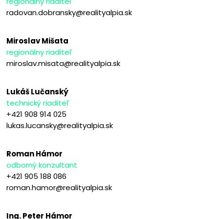
regionálny riaditeľ
radovan.dobransky@realityalpia.sk
Miroslav Mišata
regionálny riaditeľ
miroslav.misata@realityalpia.sk
Lukáš Lučanský
technický riaditeľ
+421 908 914 025
lukas.lucansky@realityalpia.sk
Roman Hámor
odborný konzultant
+421 905 188 086
roman.hamor@realityalpia.sk
Ing. Peter Hámor