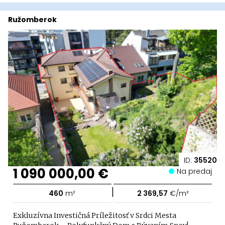
Ružomberok
ID:
35520
1 090 000,00 €
Na predaj
|
460
m²
2 369,57
€/m²
Exkluzívna Investičná Príležitosť v Srdci Mesta