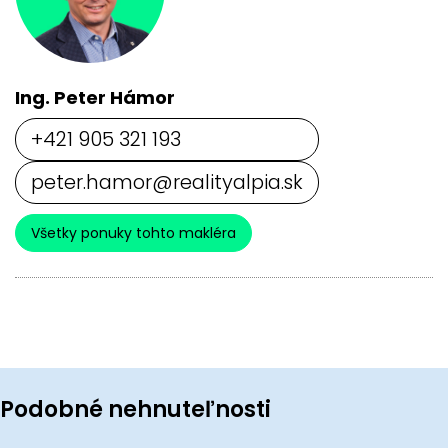
Ing. Peter Hámor
+421 905 321 193
peter.hamor@realityalpia.sk
Všetky ponuky tohto makléra
Podobné nehnuteľnosti