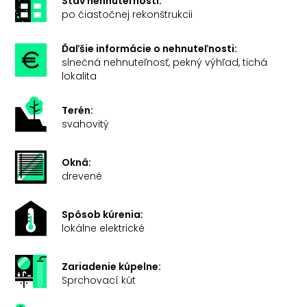
Stav nehnuteľnosti:
po čiastočnej rekonštrukcii
Ďaľšie informácie o nehnuteľnosti:
slnečná nehnuteľnosť, pekný výhľad, tichá
lokalita
Terén:
svahovitý
Okná:
drevené
Spôsob kúrenia:
lokálne elektrické
Zariadenie kúpelne:
Sprchovací kút