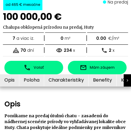
Na predaj
od
465 €
mesačne
100 000,00 €
Chalupa obklopená prírodou na predaj, Huty
|
|
7
a viac iz.
0
m²
0.00
€/m²
|
|
70
dní
234
x
2
x
Volať
Mám záujem
Opis
Poloha
Charakteristiky
Benefity
Kon
Opis
Ponúkame na predaj útulnú chatu – zasadenú do
nádhernej scenérie prírody vo vyhľadávanej lokalite obce
Huty. Chata poskytuje ideálne podmienky pre milovníkov