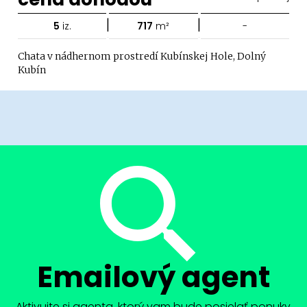
|
|
5
iz.
717
m²
-
Chata v nádhernom prostredí Kubínskej Hole, Dolný
Kubín
Emailový agent
Aktivujte si agenta, ktorý vam bude posielať ponuky