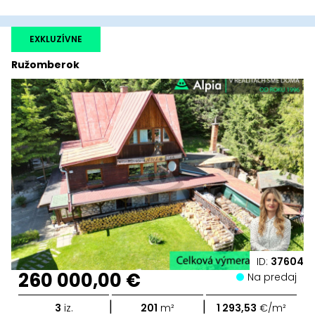
EXKLUZÍVNE
Ružomberok
ID:
37604
260 000,00 €
Na predaj
|
|
3
iz.
201
m²
1 293,53
€/m²