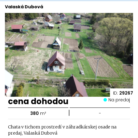
Valaská Dubová
ID:
29267
cena dohodou
Na predaj
|
380
m²
-
Chata v tichom prostredí v záhradkárskej osade na
predaj, Valaská Dubová