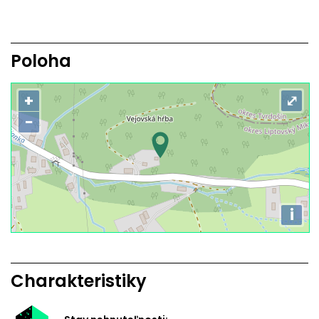
Poloha
+
⤢
−
i
Charakteristiky