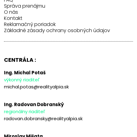
Správa prenájmu
O nás
Kontakt
Reklamačný poriadok
Základné zásady ochrany osobných údajov
CENTRÁLA :
Ing. Michal Potaš
výkonný riaditeľ
michal.potas@realityalpia.sk
Ing. Radovan Dobranský
regionálny riaditeľ
radovan.dobransky@realityalpia.sk
Miroslav Mišata