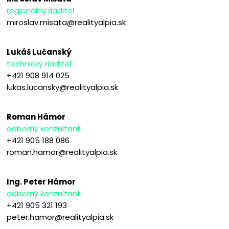
regionálny riaditeľ
miroslav.misata@realityalpia.sk
Lukáš Lučanský
technický riaditeľ
+421 908 914 025
lukas.lucansky@realityalpia.sk
Roman Hámor
odborný konzultant
+421 905 188 086
roman.hamor@realityalpia.sk
Ing. Peter Hámor
odborný konzultant
+421 905 321 193
peter.hamor@realityalpia.sk