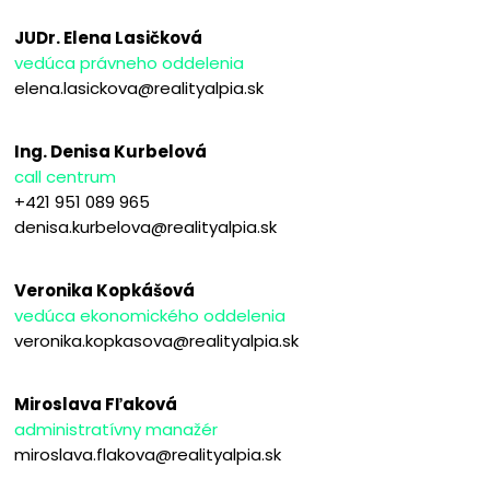
JUDr. Elena Lasičková
vedúca právneho oddelenia
elena.lasickova@realityalpia.sk
Ing. Denisa Kurbelová
call centrum
+421 951 089 965
denisa.kurbelova@realityalpia.sk
Veronika Kopkášová
vedúca ekonomického oddelenia
veronika.kopkasova@realityalpia.sk
Miroslava Fľaková
administratívny manažér
miroslava.flakova@realityalpia.sk