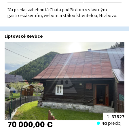
Na predaj zabehnutá Chata pod Brdom s vlastným
gastro-zázemím, webom a stálou klientelou, Hrabovo.
Liptovské Revúce
ID:
37527
70 000,00 €
Na predaj