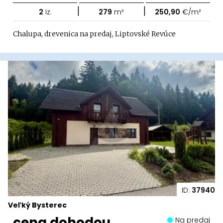
|
|
2
iz.
279
m²
250,90
€/m²
Chalupa, drevenica na predaj, Liptovské Revúce
ID:
37940
Veľký Bysterec
cena dohodou
Na predaj