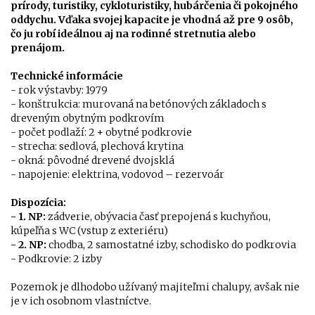
prírody, turistiky, cykloturistiky, hubárčenia či pokojného
oddychu. Vďaka svojej kapacite je vhodná až pre 9 osôb,
čo ju robí ideálnou aj na rodinné stretnutia alebo
prenájom.
Technické informácie
- rok výstavby: 1979
- konštrukcia: murovaná na betónových základoch s
dreveným obytným podkrovím
- počet podlaží: 2 + obytné podkrovie
- strecha: sedlová, plechová krytina
- okná: pôvodné drevené dvojsklá
- napojenie: elektrina, vodovod – rezervoár
Dispozícia:
- 1. NP:
zádverie, obývacia časť prepojená s kuchyňou,
kúpeľňa s WC (vstup z exteriéru)
- 2. NP:
chodba, 2 samostatné izby, schodisko do podkrovia
- Podkrovie: 2 izby
Pozemok je dlhodobo užívaný majiteľmi chalupy, avšak nie
je v ich osobnom vlastníctve.