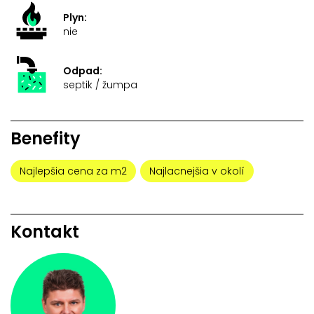
Plyn:
nie
Odpad:
septik / žumpa
Benefity
Najlepšia cena za m2
Najlacnejšia v okolí
Kontakt