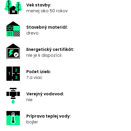
Vek stavby:
menej ako 50 rokov
Stavebný materiál:
drevo
Energetický certifikát:
nie je k dispozícii
Počet izieb:
7 a viac
Verejný vodovod:
nie
Príprava teplej vody:
bojler