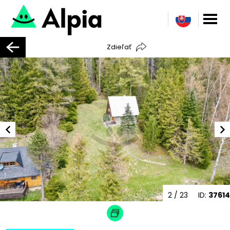
Zdieľať
2
/ 23
ID:
37614