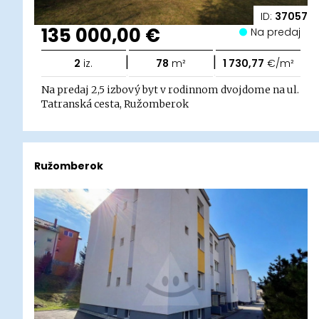
ID:
37057
135 000,00 €
Na predaj
|
|
2
iz.
78
m²
1 730,77
€/m²
Na predaj 2,5 izbový byt v rodinnom dvojdome na ul.
Tatranská cesta, Ružomberok
Ružomberok