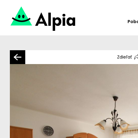
Pob
Zdieľať