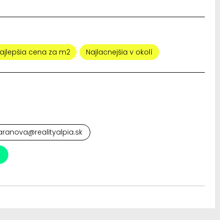
ajlepšia cena za m2
Najlacnejšia v okolí
baranova@realityalpia.sk
a