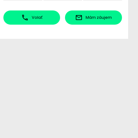
Volať
Mám záujem