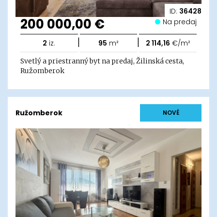
ID:
36428
200 000,00 €
Na predaj
|
|
2
iz.
95
m²
2 114,16
€/m²
Svetlý a priestranný byt na predaj, Žilinská cesta,
Ružomberok
Ružomberok
NOVÉ