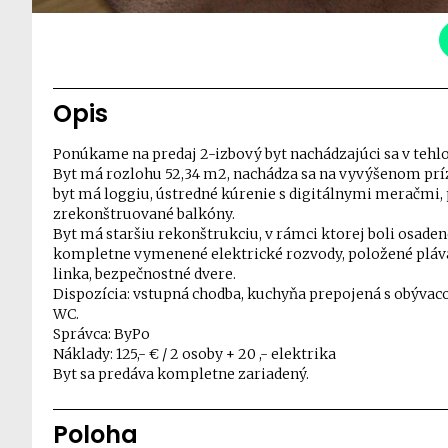
Opis
Ponúkame na predaj 2-izbový byt nachádzajúci sa v tehlove
Byt má rozlohu 52,34 m2, nachádza sa na vyvýšenom príze
byt má loggiu, ústredné kúrenie s digitálnymi meračmi, 
zrekonštruované balkóny.
Byt má staršiu rekonštrukciu, v rámci ktorej boli osade
kompletne vymenené elektrické rozvody, položené pláva
linka, bezpečnostné dvere.
Dispozícia: vstupná chodba, kuchyňa prepojená s obývacou
WC.
Správca: ByPo
Náklady: 125,- € / 2 osoby + 20 ,- elektrika
Byt sa predáva kompletne zariadený.
Poloha