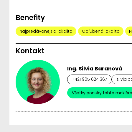
Benefity
Najpredávanejšia lokalita
Obľúbená lokalita
N
Kontakt
Ing. Silvia Baranová
+421 905 624 367
silvia.
Všetky ponuky tohto maklér