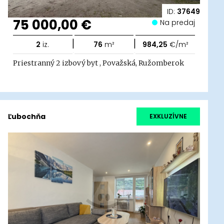
ID:
37649
75 000,00 €
Na predaj
|
|
2
iz.
76
m²
984,25
€/m²
Priestranný 2 izbový byt , Považská, Ružomberok
Ľubochňa
EXKLUZÍVNE