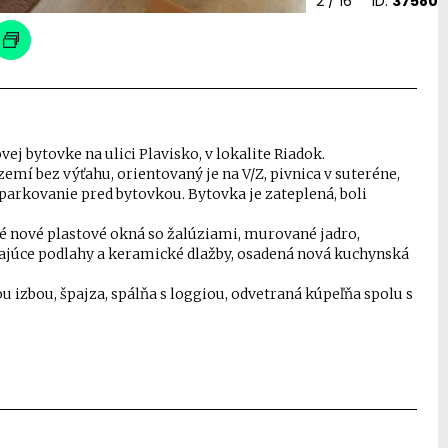
2
/ 16
ID:
37580
j bytovke na ulici Plavisko, v lokalite Riadok.
mí bez výťahu, orientovaný je na V/Z, pivnica v suteréne,
parkovanie pred bytovkou. Bytovka je zateplená, boli
né nové plastové okná so žalúziami, murované jadro,
júce podlahy a keramické dlažby, osadená nová kuchynská
 izbou, špajza, spálňa s loggiou, odvetraná kúpeľňa spolu s