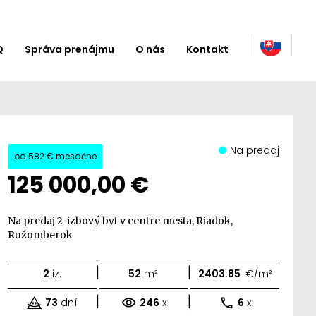
Q
Správa prenájmu
O nás
Kontakt
Na predaj
od
582 €
mesačne
125 000,00 €
Na predaj 2-izbový byt v centre mesta, Riadok,
Ružomberok
|
|
2
iz.
52
m²
2403.85
€/m²
|
|
73
dní
246
x
6
x