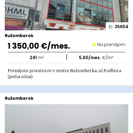
ID:
35654
Ružomberok
1 350,00 €/mes.
Na prenájom
|
241
m²
5,60/mes.
€/m²
Prenájom priestorov v centre Ružomberka, ul.Podhora
(pešia zóna)
Ružomberok