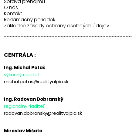
Správa prenájmu
O nás
Kontakt
Reklamačný poriadok
Základné zásady ochrany osobných údajov
CENTRÁLA :
Ing. Michal Potaš
výkonný riaditeľ
michal.potas@realityalpia.sk
Ing. Radovan Dobranský
regionálny riaditeľ
radovan.dobransky@realityalpia.sk
Miroslav Mišata