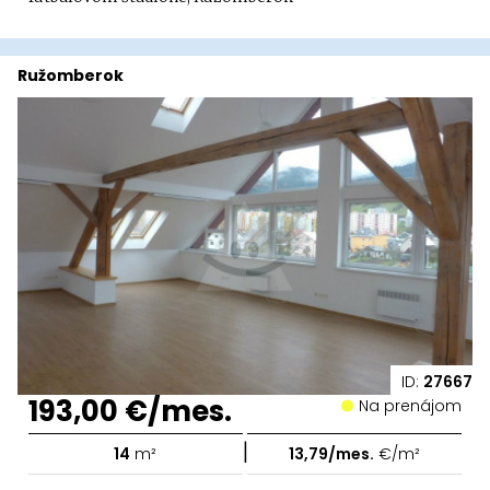
Ružomberok
ID:
27667
193,00 €/mes.
Na prenájom
|
14
m²
13,79/mes.
€/m²