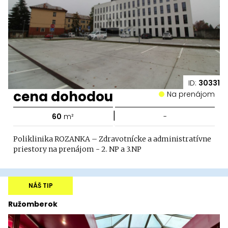
ID:
30331
cena dohodou
Na prenájom
|
60
m²
-
Poliklinika ROZANKA – Zdravotnícke a administratívne
priestory na prenájom - 2. NP a 3.NP
NÁŠ TIP
Ružomberok