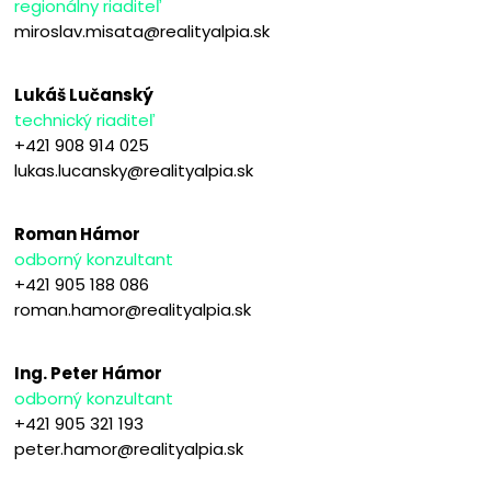
regionálny riaditeľ
miroslav.misata@realityalpia.sk
Lukáš Lučanský
technický riaditeľ
+421 908 914 025
lukas.lucansky@realityalpia.sk
Roman Hámor
odborný konzultant
+421 905 188 086
roman.hamor@realityalpia.sk
Ing. Peter Hámor
odborný konzultant
+421 905 321 193
peter.hamor@realityalpia.sk