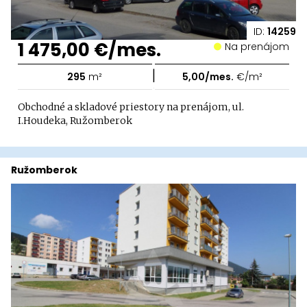
ID:
14259
1 475,00 €/mes.
Na prenájom
|
295
m²
5,00/mes.
€/m²
Obchodné a skladové priestory na prenájom, ul.
I.Houdeka, Ružomberok
Ružomberok