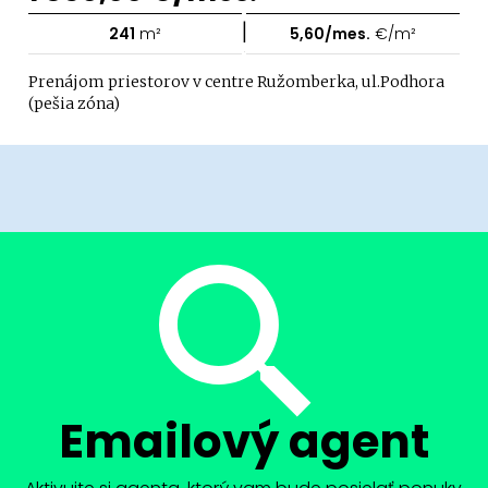
|
241
m²
5,60/mes.
€/m²
Prenájom priestorov v centre Ružomberka, ul.Podhora
(pešia zóna)
Emailový agent