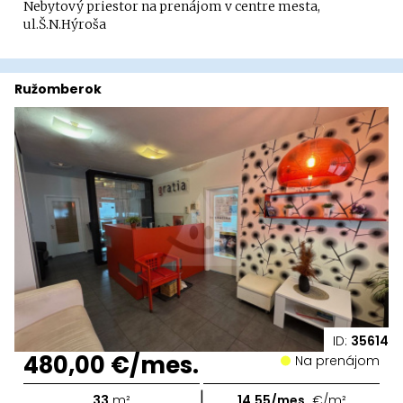
Nebytový priestor na prenájom v centre mesta,
ul.Š.N.Hýroša
Ružomberok
ID:
35614
480,00 €/mes.
Na prenájom
|
33
m²
14,55/mes.
€/m²