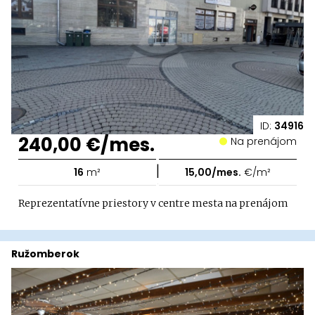
ID:
34916
240,00 €/mes.
Na prenájom
|
16
m²
15,00/mes.
€/m²
Reprezentatívne priestory v centre mesta na prenájom
Ružomberok