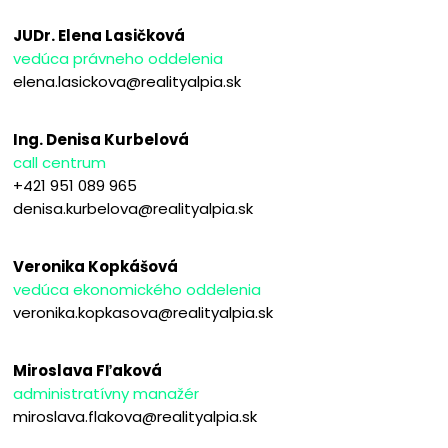
JUDr. Elena Lasičková
vedúca právneho oddelenia
elena.lasickova@realityalpia.sk
Ing. Denisa Kurbelová
call centrum
+421 951 089 965
denisa.kurbelova@realityalpia.sk
Veronika Kopkášová
vedúca ekonomického oddelenia
veronika.kopkasova@realityalpia.sk
Miroslava Fľaková
administratívny manažér
miroslava.flakova@realityalpia.sk