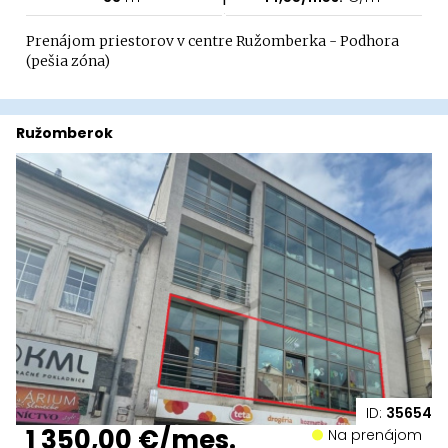
Prenájom priestorov v centre Ružomberka - Podhora
(pešia zóna)
Ružomberok
ID:
35654
1 350,00 €/mes.
Na prenájom