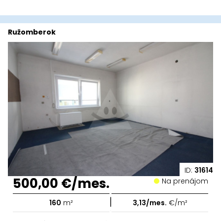
Ružomberok
ID:
31614
500,00 €/mes.
Na prenájom
|
160
m²
3,13/mes.
€/m²