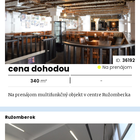
ID:
36192
cena dohodou
Na prenájom
|
340
m²
-
Na prenájom multifunkčný objekt v centre Ružomberka
Ružomberok