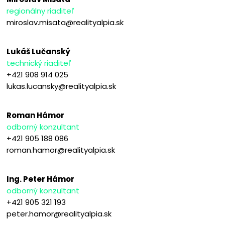
regionálny riaditeľ
miroslav.misata@realityalpia.sk
Lukáš Lučanský
technický riaditeľ
+421 908 914 025
lukas.lucansky@realityalpia.sk
Roman Hámor
odborný konzultant
+421 905 188 086
roman.hamor@realityalpia.sk
Ing. Peter Hámor
odborný konzultant
+421 905 321 193
peter.hamor@realityalpia.sk