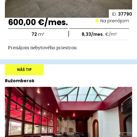
ID:
37790
600,00 €/mes.
Na prenájom
|
72
m²
8,33/mes.
€/m²
Prenájom nebytového priestrou
NÁŠ TIP
Ružomberok