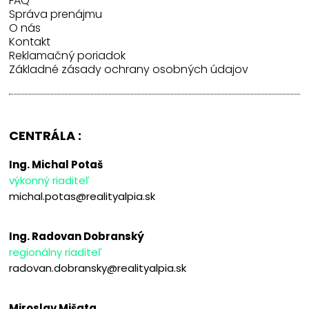
FAQ
Správa prenájmu
O nás
Kontakt
Reklamačný poriadok
Základné zásady ochrany osobných údajov
CENTRÁLA :
Ing. Michal Potaš
výkonný riaditeľ
michal.potas@realityalpia.sk
Ing. Radovan Dobranský
regionálny riaditeľ
radovan.dobransky@realityalpia.sk
Miroslav Mišata