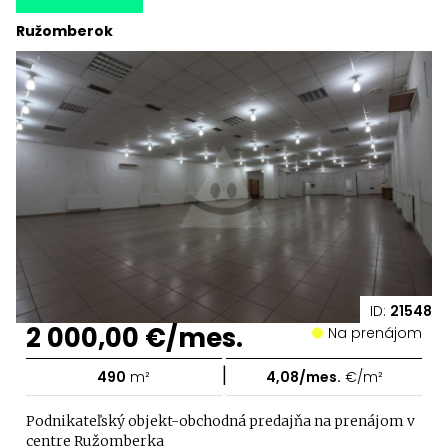
Ružomberok
ID:
21548
2 000,00 €/mes.
Na prenájom
|
490
m²
4,08/mes.
€/m²
Podnikateľský objekt-obchodná predajňa na prenájom v
centre Ružomberka