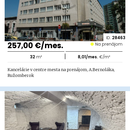
ID:
28463
257,00 €/mes.
Na prenájom
|
32
m²
8,01/mes.
€/m²
Kancelárie v centre mesta na prenájom, A.Bernoláka,
Ružomberok