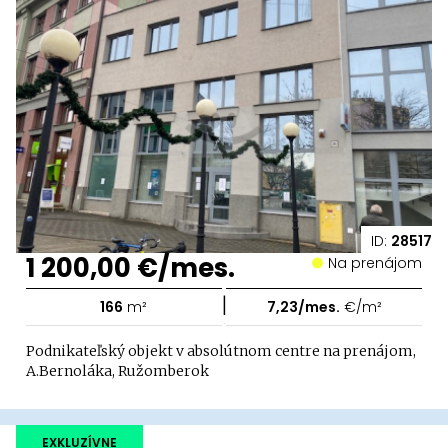
ID:
28517
1 200,00 €/mes.
Na prenájom
|
166
m²
7,23/mes.
€/m²
Podnikateľský objekt v absolútnom centre na prenájom,
A.Bernoláka, Ružomberok
EXKLUZÍVNE