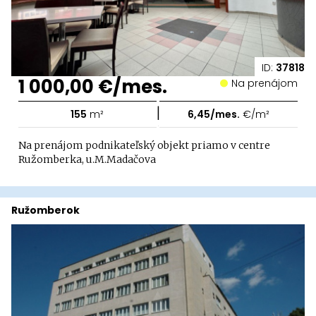
ID:
37818
1 000,00 €/mes.
Na prenájom
|
155
m²
6,45/mes.
€/m²
Na prenájom podnikateľský objekt priamo v centre
Ružomberka, u.M.Madačova
Ružomberok