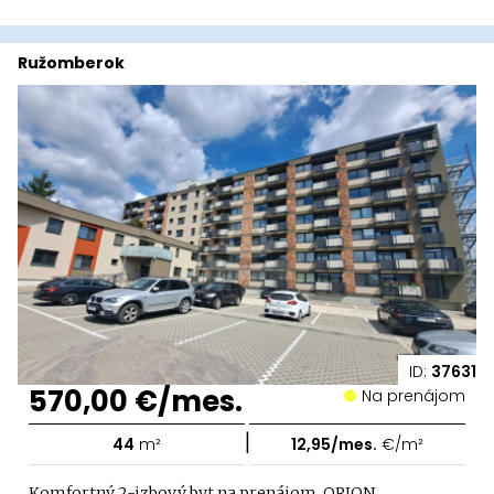
Ružomberok
ID:
37631
570,00 €/mes.
Na prenájom
|
44
m²
12,95/mes.
€/m²
Komfortný 2-izbový byt na prenájom, ORION,