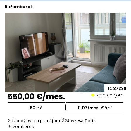
Ružomberok
ID:
37338
550,00 €/mes.
Na prenájom
|
50
m²
11,07/mes.
€/m²
2-izbový byt na prenájom, Š.Moyzesa, Polík,
Ružomberok