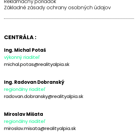
Reklamačný poriadok
Základné zásady ochrany osobných údajov
CENTRÁLA :
Ing. Michal Potaš
výkonný riaditeľ
michal.potas@realityalpia.sk
Ing. Radovan Dobranský
regionálny riaditeľ
radovan.dobransky@realityalpia.sk
Miroslav Mišata
regionálny riaditeľ
miroslav.misata@realityalpia.sk