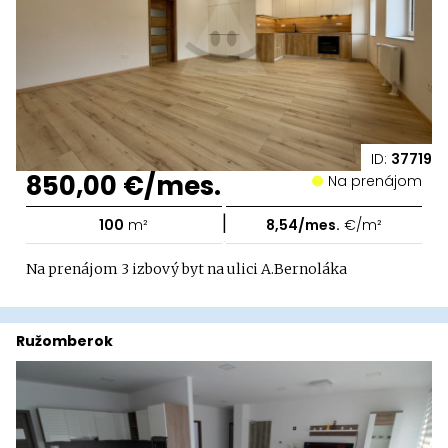
ID:
37719
850,00 €/mes.
Na prenájom
|
100
m²
8,54/mes.
€/m²
Na prenájom 3 izbový byt na ulici A.Bernoláka
Ružomberok