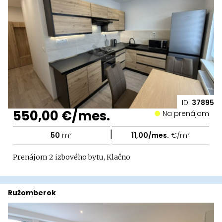
ID:
37895
550,00 €/mes.
Na prenájom
|
50
m²
11,00/mes.
€/m²
Prenájom 2 izbového bytu, Klačno
Ružomberok