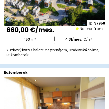
ID:
37958
660,00 €/mes.
Na prenájom
|
153
m²
4,31/mes.
€/m²
2-izbový byt v Chalete, na prenájom, Hrabovská dolina,
Ružomberok
Ružomberok