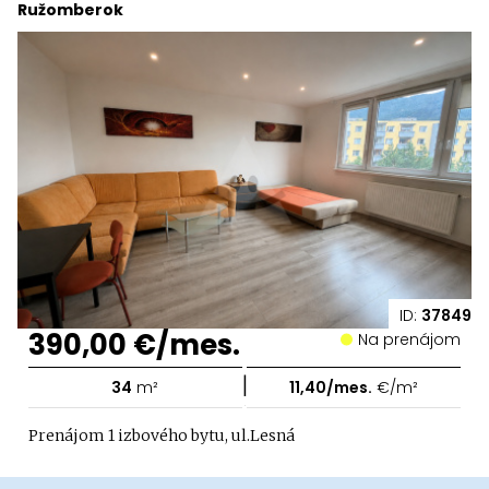
Ružomberok
ID:
37849
390,00 €/mes.
Na prenájom
|
34
m²
11,40/mes.
€/m²
Prenájom 1 izbového bytu, ul.Lesná