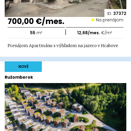
ID:
37372
700,00 €/mes.
Na prenájom
|
55
m²
12,68/mes.
€/m²
Prenájom Apartmánu s výhľadom na jazero v Hrabove
NOVÉ
Ružomberok