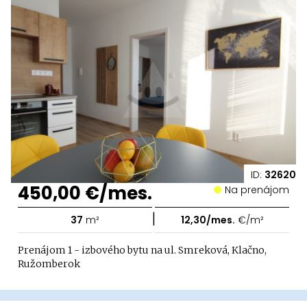
ID:
32620
450,00 €/mes.
Na prenájom
|
37
m²
12,30/mes.
€/m²
Prenájom 1 - izbového bytu na ul. Smreková, Klačno,
Ružomberok