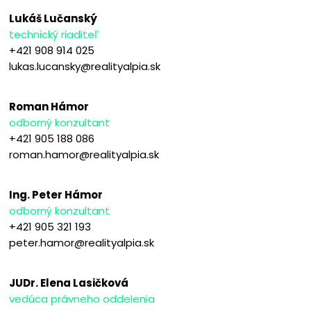
Lukáš Lučanský
technický riaditeľ
+421 908 914 025
lukas.lucansky@realityalpia.sk
Roman Hámor
odborný konzultant
+421 905 188 086
roman.hamor@realityalpia.sk
Ing. Peter Hámor
odborný konzultant
+421 905 321 193
peter.hamor@realityalpia.sk
JUDr. Elena Lasičková
vedúca právneho oddelenia