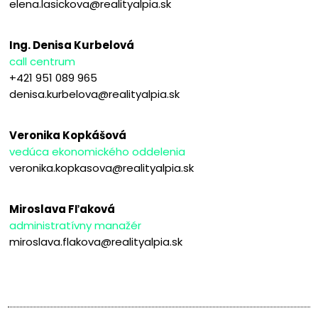
elena.lasickova@realityalpia.sk
Ing. Denisa Kurbelová
call centrum
+421 951 089 965
denisa.kurbelova@realityalpia.sk
Veronika Kopkášová
vedúca ekonomického oddelenia
veronika.kopkasova@realityalpia.sk
Miroslava Fľaková
administratívny manažér
miroslava.flakova@realityalpia.sk