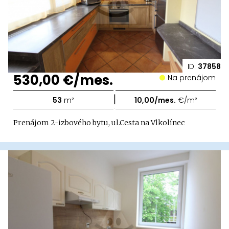
ID:
37858
530,00 €/mes.
Na prenájom
|
53
m²
10,00/mes.
€/m²
Prenájom 2-izbového bytu, ul.Cesta na Vlkolínec