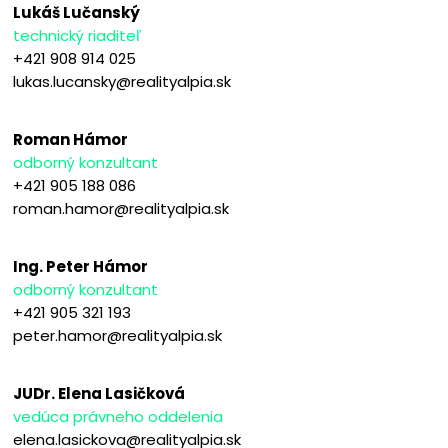
Lukáš Lučanský
technický riaditeľ
+421 908 914 025
lukas.lucansky@realityalpia.sk
Roman Hámor
odborný konzultant
+421 905 188 086
roman.hamor@realityalpia.sk
Ing. Peter Hámor
odborný konzultant
+421 905 321 193
peter.hamor@realityalpia.sk
JUDr. Elena Lasičková
vedúca právneho oddelenia
elena.lasickova@realityalpia.sk