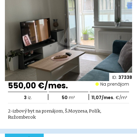
ID:
37338
550,00 €/mes.
Na prenájom
|
|
3
iz.
50
m²
11,07/mes.
€/m²
2-izbový byt na prenájom, Š.Moyzesa, Polík,
Ružomberok