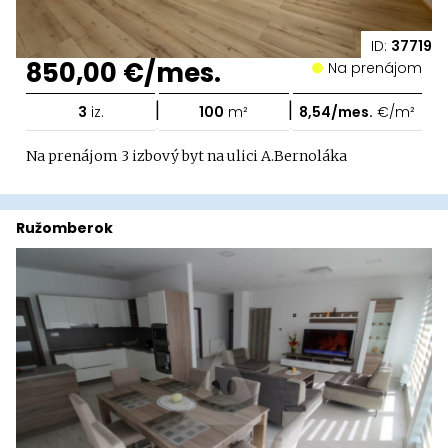
ID:
37719
850,00 €/mes.
Na prenájom
|
|
3
iz.
100
m²
8,54/mes.
€/m²
Na prenájom 3 izbový byt na ulici A.Bernoláka
Ružomberok