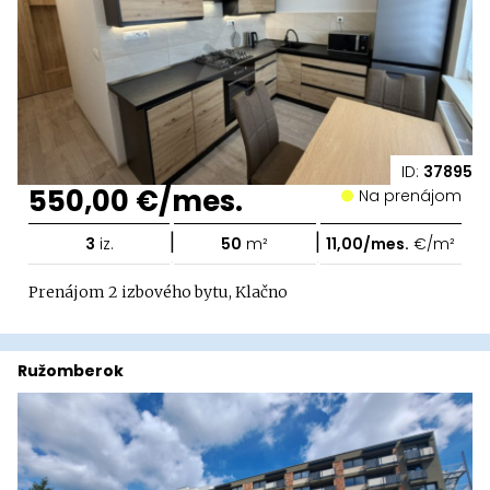
ID:
37895
550,00 €/mes.
Na prenájom
|
|
3
iz.
50
m²
11,00/mes.
€/m²
Prenájom 2 izbového bytu, Klačno
Ružomberok