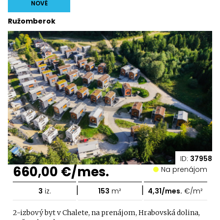
NOVÉ
Ružomberok
ID:
37958
660,00 €/mes.
Na prenájom
|
|
3
iz.
153
m²
4,31/mes.
€/m²
2-izbový byt v Chalete, na prenájom, Hrabovská dolina,