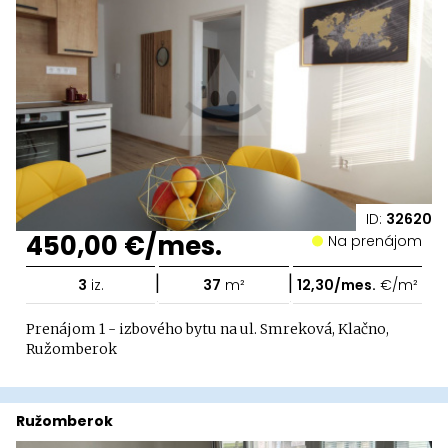
ID:
32620
450,00 €/mes.
Na prenájom
|
|
3
iz.
37
m²
12,30/mes.
€/m²
Prenájom 1 - izbového bytu na ul. Smreková, Klačno,
Ružomberok
Ružomberok