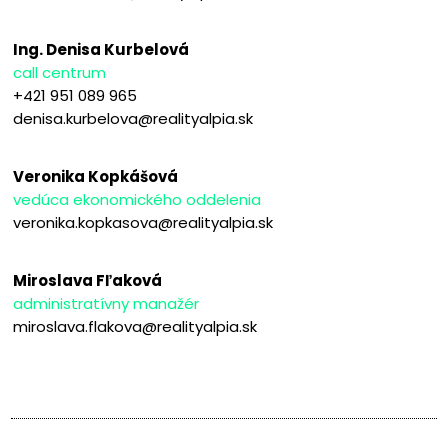
Ing. Denisa Kurbelová
call centrum
+421 951 089 965
denisa.kurbelova@realityalpia.sk
Veronika Kopkášová
vedúca ekonomického oddelenia
veronika.kopkasova@realityalpia.sk
Miroslava Fľaková
administratívny manažér
miroslava.flakova@realityalpia.sk