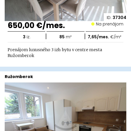
ID:
37304
650,00 €/mes.
Na prenájom
|
|
3
iz.
85
m²
7,65/mes.
€/m²
Prenájom luxusného 3 izb. bytu v centre mesta
Ružomberok
Ružomberok