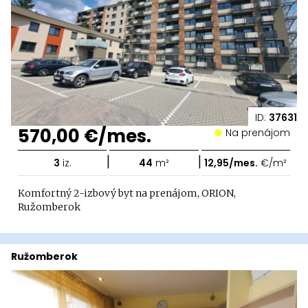
ID:
37631
570,00 €/mes.
Na prenájom
|
|
3
iz.
44
m²
12,95/mes.
€/m²
Komfortný 2-izbový byt na prenájom, ORION,
Ružomberok
Ružomberok