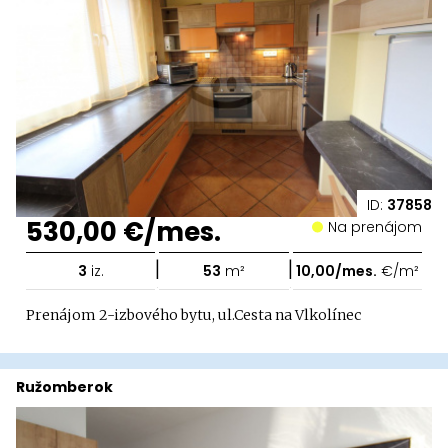
ID:
37858
530,00 €/mes.
Na prenájom
|
|
3
iz.
53
m²
10,00/mes.
€/m²
Prenájom 2-izbového bytu, ul.Cesta na Vlkolínec
Ružomberok