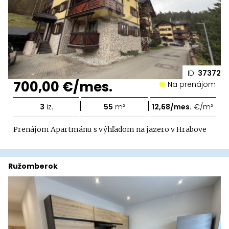
ID:
37372
700,00 €/mes.
Na prenájom
|
|
3
iz.
55
m²
12,68/mes.
€/m²
Prenájom Apartmánu s výhľadom na jazero v Hrabove
Ružomberok