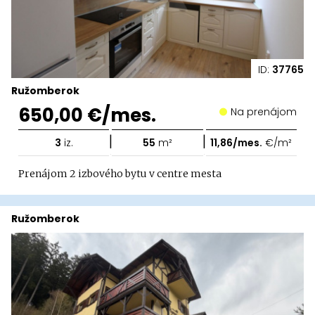
ID:
37765
Ružomberok
650,00 €/mes.
Na prenájom
|
|
3
iz.
55
m²
11,86/mes.
€/m²
Prenájom 2 izbového bytu v centre mesta
Ružomberok