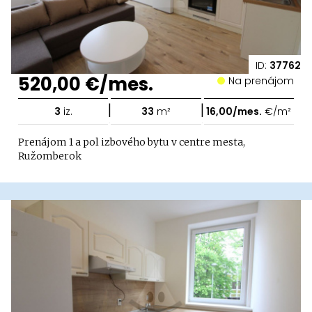
ID:
37762
520,00 €/mes.
Na prenájom
|
|
3
iz.
33
m²
16,00/mes.
€/m²
Prenájom 1 a pol izbového bytu v centre mesta,
Ružomberok