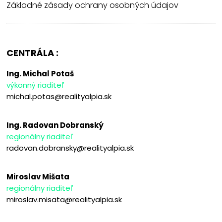
Základné zásady ochrany osobných údajov
CENTRÁLA :
Ing. Michal Potaš
výkonný riaditeľ
michal.potas@realityalpia.sk
Ing. Radovan Dobranský
regionálny riaditeľ
radovan.dobransky@realityalpia.sk
Miroslav Mišata
regionálny riaditeľ
miroslav.misata@realityalpia.sk