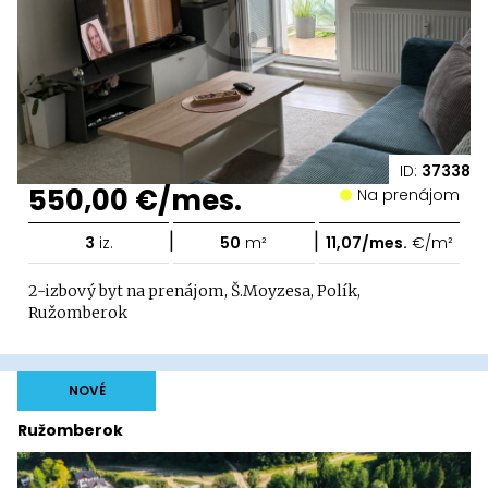
ID:
37338
550,00 €/mes.
Na prenájom
|
|
3
iz.
50
m²
11,07/mes.
€/m²
2-izbový byt na prenájom, Š.Moyzesa, Polík,
Ružomberok
NOVÉ
Ružomberok