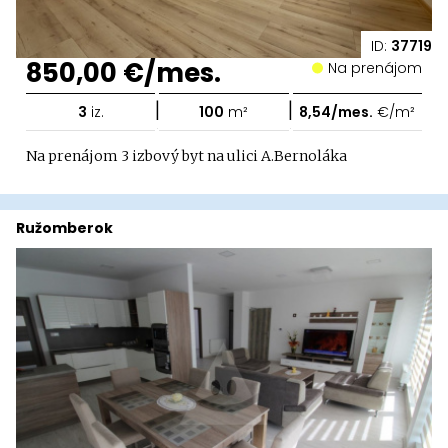
ID:
37719
850,00 €/mes.
Na prenájom
|
|
3
iz.
100
m²
8,54/mes.
€/m²
Na prenájom 3 izbový byt na ulici A.Bernoláka
Ružomberok