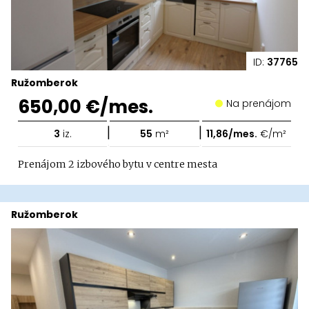
ID:
37765
Ružomberok
650,00 €/mes.
Na prenájom
|
|
3
iz.
55
m²
11,86/mes.
€/m²
Prenájom 2 izbového bytu v centre mesta
Ružomberok