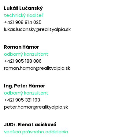
Lukáš Lučanský
technický riaditeľ
+421 908 914 025
lukas.lucansky@realityalpia.sk
Roman Hámor
odborný konzultant
+421 905 188 086
roman.hamor@realityalpia.sk
Ing. Peter Hámor
odborný konzultant
+421 905 321 193
peter.hamor@realityalpia.sk
JUDr. Elena Lasičková
vedúca právneho oddelenia