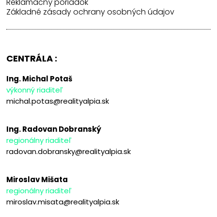
Reklamačný poriadok
Základné zásady ochrany osobných údajov
CENTRÁLA :
Ing. Michal Potaš
výkonný riaditeľ
michal.potas@realityalpia.sk
Ing. Radovan Dobranský
regionálny riaditeľ
radovan.dobransky@realityalpia.sk
Miroslav Mišata
regionálny riaditeľ
miroslav.misata@realityalpia.sk