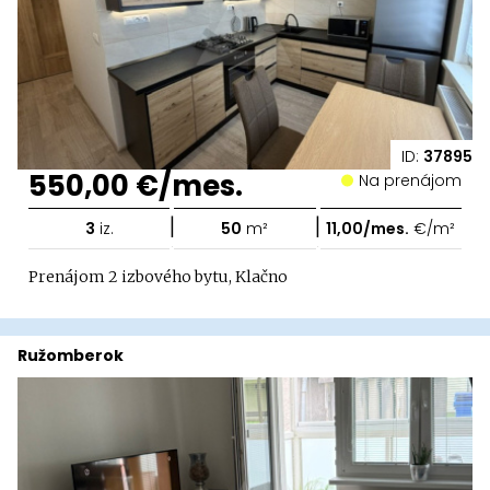
ID:
37895
550,00 €/mes.
Na prenájom
|
|
3
iz.
50
m²
11,00/mes.
€/m²
Prenájom 2 izbového bytu, Klačno
Ružomberok