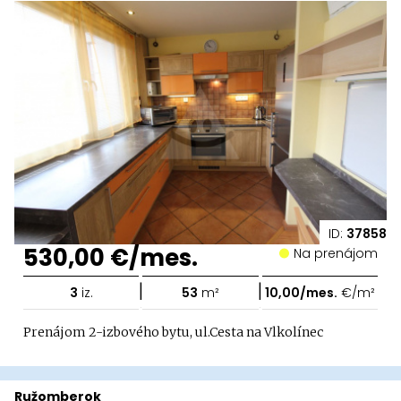
ID:
37858
530,00 €/mes.
Na prenájom
|
|
3
iz.
53
m²
10,00/mes.
€/m²
Prenájom 2-izbového bytu, ul.Cesta na Vlkolínec
Ružomberok