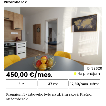
Ružomberok
ID:
32620
450,00 €/mes.
Na prenájom
|
|
3
iz.
37
m²
12,30/mes.
€/m²
Prenájom 1 - izbového bytu na ul. Smreková, Klačno,
Ružomberok