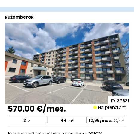
Ružomberok
ID:
37631
570,00 €/mes.
Na prenájom
|
|
3
iz.
44
m²
12,95/mes.
€/m²
Komfortný 2-izbový byt na prenájom, ORION,