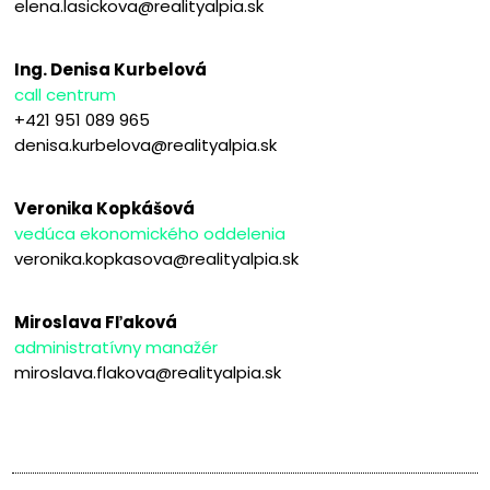
elena.lasickova@realityalpia.sk
Ing. Denisa Kurbelová
call centrum
+421 951 089 965
denisa.kurbelova@realityalpia.sk
Veronika Kopkášová
vedúca ekonomického oddelenia
veronika.kopkasova@realityalpia.sk
Miroslava Fľaková
administratívny manažér
miroslava.flakova@realityalpia.sk