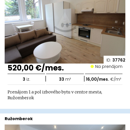
ID:
37762
520,00 €/mes.
Na prenájom
|
|
3
iz.
33
m²
16,00/mes.
€/m²
Prenájom 1 a pol izbového bytu v centre mesta,
Ružomberok
Ružomberok