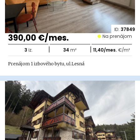
ID:
37849
390,00 €/mes.
Na prenájom
|
|
3
iz.
34
m²
11,40/mes.
€/m²
Prenájom 1 izbového bytu, ul.Lesná