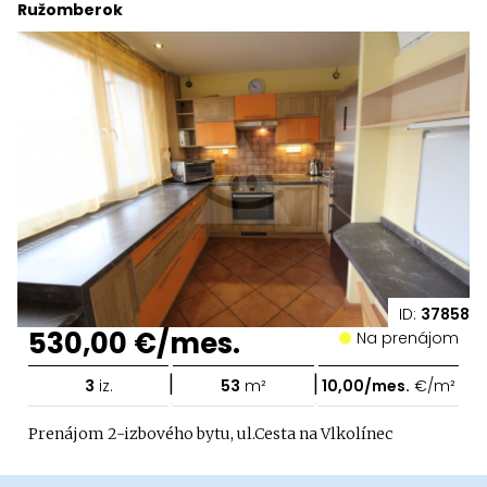
Ružomberok
ID:
37858
530,00 €/mes.
Na prenájom
|
|
3
iz.
53
m²
10,00/mes.
€/m²
Prenájom 2-izbového bytu, ul.Cesta na Vlkolínec