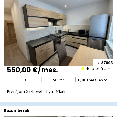
ID:
37895
550,00 €/mes.
Na prenájom
|
|
3
iz.
50
m²
11,00/mes.
€/m²
Prenájom 2 izbového bytu, Klačno
Ružomberok