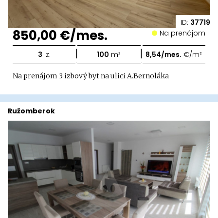
ID:
37719
850,00 €/mes.
Na prenájom
|
|
3
iz.
100
m²
8,54/mes.
€/m²
Na prenájom 3 izbový byt na ulici A.Bernoláka
Ružomberok