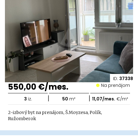
ID:
37338
550,00 €/mes.
Na prenájom
|
|
3
iz.
50
m²
11,07/mes.
€/m²
2-izbový byt na prenájom, Š.Moyzesa, Polík,
Ružomberok