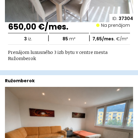
ID:
37304
650,00 €/mes.
Na prenájom
|
|
3
iz.
85
m²
7,65/mes.
€/m²
Prenájom luxusného 3 izb. bytu v centre mesta
Ružomberok
Ružomberok