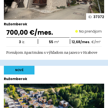
ID:
37372
Ružomberok
700,00 €/mes.
Na prenájom
|
|
3
iz.
55
m²
12,68/mes.
€/m²
Prenájom Apartmánu s výhľadom na jazero v Hrabove
NOVÉ
Ružomberok