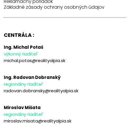
Reklamačný poriadok
Základné zásady ochrany osobných údajov
CENTRÁLA :
Ing. Michal Potaš
výkonný riaditeľ
michal.potas@realityalpia.sk
Ing. Radovan Dobranský
regionálny riaditeľ
radovan.dobransky@realityalpia.sk
Miroslav Mišata
regionálny riaditeľ
miroslav.misata@realityalpia.sk