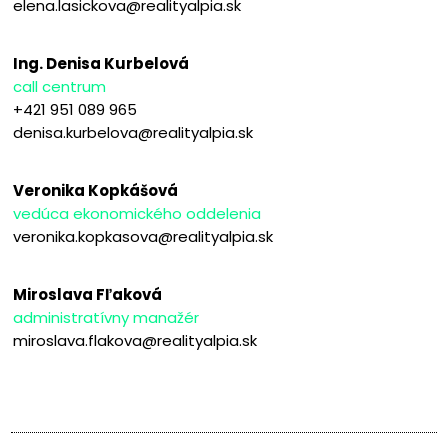
elena.lasickova@realityalpia.sk
Ing. Denisa Kurbelová
call centrum
+421 951 089 965
denisa.kurbelova@realityalpia.sk
Veronika Kopkášová
vedúca ekonomického oddelenia
veronika.kopkasova@realityalpia.sk
Miroslava Fľaková
administratívny manažér
miroslava.flakova@realityalpia.sk