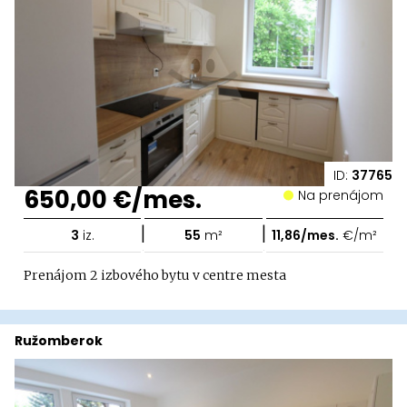
ID:
37765
650,00 €/mes.
Na prenájom
|
|
3
iz.
55
m²
11,86/mes.
€/m²
Prenájom 2 izbového bytu v centre mesta
Ružomberok