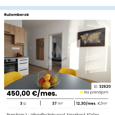
Ružomberok
ID:
32620
450,00 €/mes.
Na prenájom
|
|
3
iz.
37
m²
12,30/mes.
€/m²
Prenájom 1 - izbového bytu na ul. Smreková, Klačno,