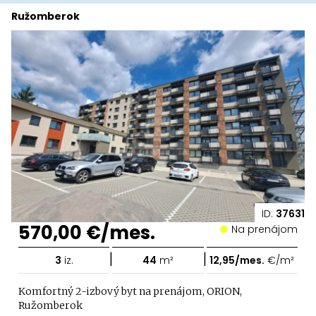
Ružomberok
ID:
37631
570,00 €/mes.
Na prenájom
|
|
3
iz.
44
m²
12,95/mes.
€/m²
Komfortný 2-izbový byt na prenájom, ORION,
Ružomberok