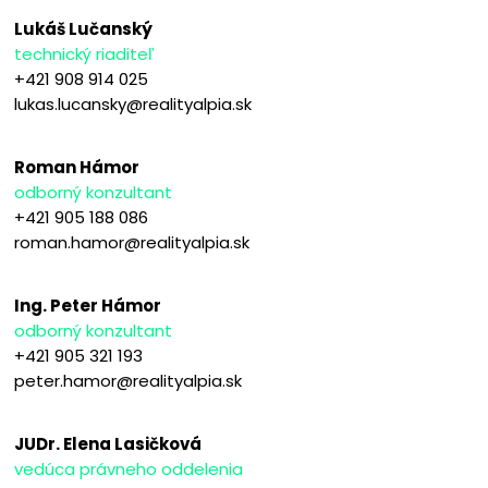
Lukáš Lučanský
technický riaditeľ
+421 908 914 025
lukas.lucansky@realityalpia.sk
Roman Hámor
odborný konzultant
+421 905 188 086
roman.hamor@realityalpia.sk
Ing. Peter Hámor
odborný konzultant
+421 905 321 193
peter.hamor@realityalpia.sk
JUDr. Elena Lasičková
vedúca právneho oddelenia