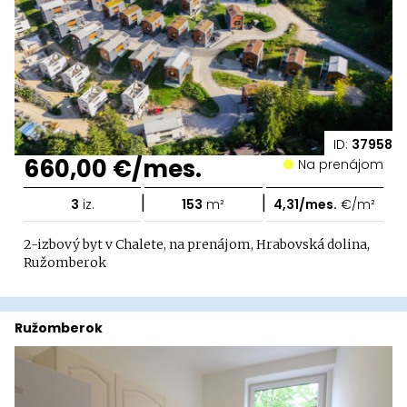
ID:
37958
660,00 €/mes.
Na prenájom
|
|
3
iz.
153
m²
4,31/mes.
€/m²
2-izbový byt v Chalete, na prenájom, Hrabovská dolina,
Ružomberok
Ružomberok