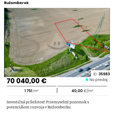
Ružomberok
ID:
35983
70 040,00 €
Na predaj
|
1 751
m²
40,00
€/m²
Investičná príležitosť: Priemyselný pozemok s
potenciálom rozvoja v Ružomberku