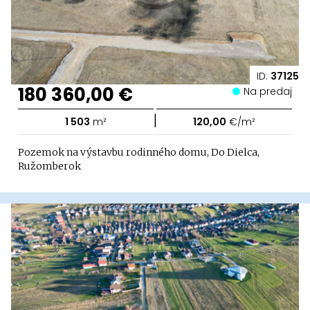
ID:
37125
180 360,00 €
Na predaj
|
1 503
m²
120,00
€/m²
Pozemok na výstavbu rodinného domu, Do Dielca,
Ružomberok