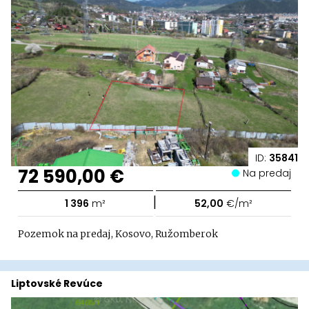
ID:
35841
72 590,00 €
Na predaj
|
1 396
m²
52,00
€/m²
Pozemok na predaj, Kosovo, Ružomberok
Liptovské Revúce