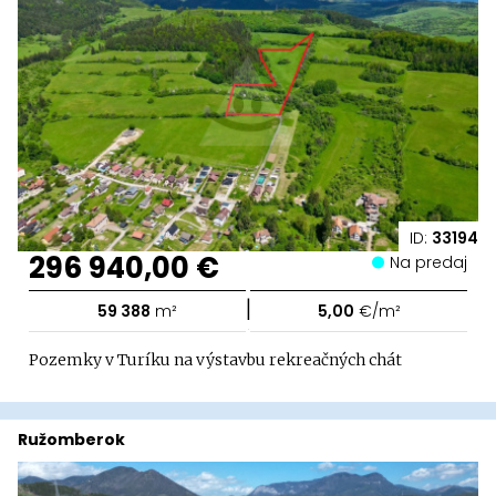
ID:
33194
296 940,00 €
Na predaj
|
59 388
m²
5,00
€/m²
Pozemky v Turíku na výstavbu rekreačných chát
Ružomberok