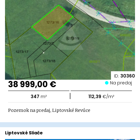
ID:
30360
38 999,00 €
Na predaj
|
347
m²
112,39
€/m²
Pozemok na predaj, Liptovské Revúce
Liptovské Sliače