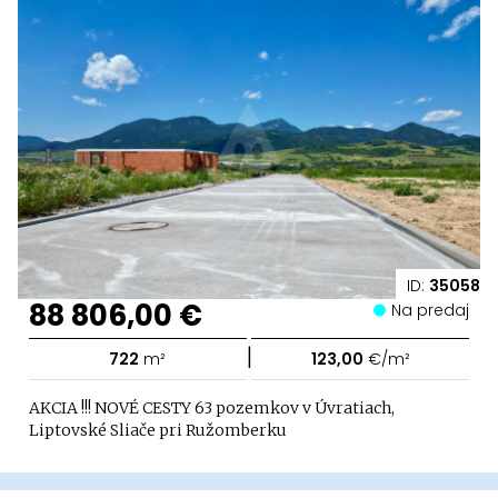
ID:
35058
88 806,00 €
Na predaj
|
722
m²
123,00
€/m²
AKCIA !!! NOVÉ CESTY 63 pozemkov v Úvratiach,
Liptovské Sliače pri Ružomberku