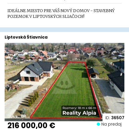
IDEÁLNE MIESTO PRE VÁŠ NOVÝ DOMOV - STAVEBNÝ
POZEMOK V LIPTOVSKÝCH SLIAČOCH!
Liptovská Štiavnica
ID:
36507
216 000,00 €
Na predaj