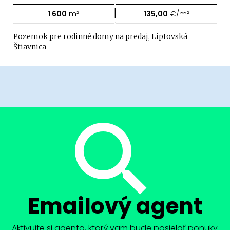
|
1 600
m²
135,00
€/m²
Pozemok pre rodinné domy na predaj, Liptovská
Štiavnica
Emailový agent
Aktivujte si agenta, ktorý vam bude posielať ponuky