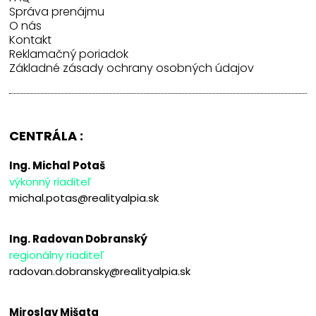
Správa prenájmu
O nás
Kontakt
Reklamačný poriadok
Základné zásady ochrany osobných údajov
CENTRÁLA :
Ing. Michal Potaš
výkonný riaditeľ
michal.potas@realityalpia.sk
Ing. Radovan Dobranský
regionálny riaditeľ
radovan.dobransky@realityalpia.sk
Miroslav Mišata