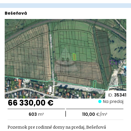
Bešeňová
ID:
35341
66 330,00 €
Na predaj
|
603
m²
110,00
€/m²
Pozemok pre rodinné domy na predaj, Bešeňová