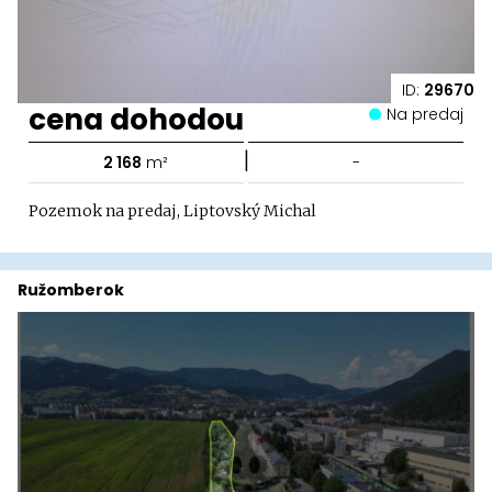
ID:
29670
cena dohodou
Na predaj
|
2 168
m²
-
Pozemok na predaj, Liptovský Michal
Ružomberok