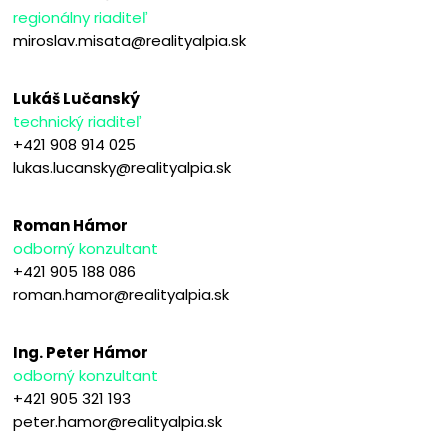
regionálny riaditeľ
miroslav.misata@realityalpia.sk
Lukáš Lučanský
technický riaditeľ
+421 908 914 025
lukas.lucansky@realityalpia.sk
Roman Hámor
odborný konzultant
+421 905 188 086
roman.hamor@realityalpia.sk
Ing. Peter Hámor
odborný konzultant
+421 905 321 193
peter.hamor@realityalpia.sk