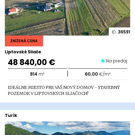
ID:
36591
ZNÍŽENÁ CENA
Liptovské Sliače
48 840,00 €
Na predaj
|
814
m²
60,00
€/m²
IDEÁLNE MIESTO PRE VÁŠ NOVÝ DOMOV - STAVEBNÝ
POZEMOK V LIPTOVSKÝCH SLIAČOCH!
Turík