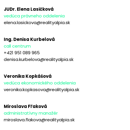
JUDr. Elena Lasičková
vedúca právneho oddelenia
elena.lasickova@realityalpia.sk
Ing. Denisa Kurbelová
call centrum
+421 951 089 965
denisa.kurbelova@realityalpia.sk
Veronika Kopkášová
vedúca ekonomického oddelenia
veronika.kopkasova@realityalpia.sk
Miroslava Fľaková
administratívny manažér
miroslava.flakova@realityalpia.sk