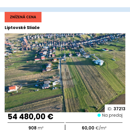
ZNÍŽENÁ CENA
Liptovské Sliače
ID:
37213
54 480,00 €
Na predaj
|
908
m²
60,00
€/m²