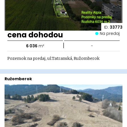
ID:
33773
cena dohodou
Na predaj
|
6 036
m²
-
Pozemok na predaj, ul.Tatranská, Ružomberok
Ružomberok