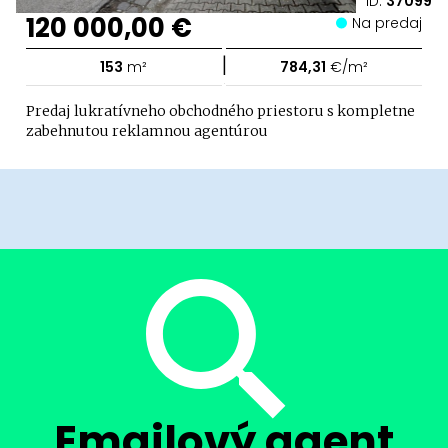
ID:
37099
120 000,00 €
Na predaj
|
153
m²
784,31
€/m²
Predaj lukratívneho obchodného priestoru s kompletne
zabehnutou reklamnou agentúrou
Emailový agent