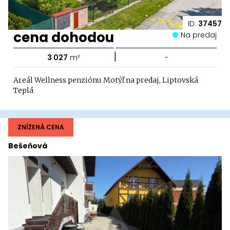
ID:
37457
cena dohodou
Na predaj
|
3 027
m²
-
Areál Wellness penziónu Motýľ na predaj, Liptovská
Teplá
ZNÍŽENÁ CENA
Bešeňová