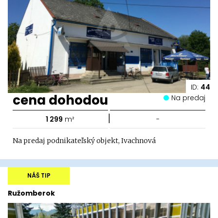
ID:
44
cena dohodou
Na predaj
|
1 299
m²
-
Na predaj podnikateľský objekt, Ivachnová
NÁŠ TIP
Ružomberok