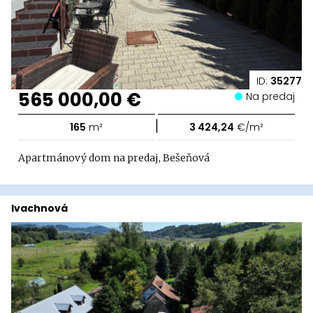
ID:
35277
565 000,00 €
Na predaj
|
165
m²
3 424,24
€/m²
Apartmánový dom na predaj, Bešeňová
Ivachnová