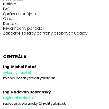
Kariéra
FAQ
Správa prenájmu
O nás
Kontakt
Reklamačný poriadok
Základné zásady ochrany osobných údajov
CENTRÁLA :
Ing. Michal Potaš
výkonný riaditeľ
michal.potas@realityalpia.sk
Ing. Radovan Dobranský
regionálny riaditeľ
radovan.dobransky@realityalpia.sk