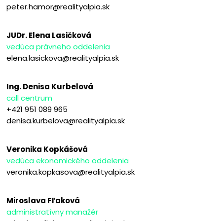
peter.hamor@realityalpia.sk
JUDr. Elena Lasičková
vedúca právneho oddelenia
elena.lasickova@realityalpia.sk
Ing. Denisa Kurbelová
call centrum
+421 951 089 965
denisa.kurbelova@realityalpia.sk
Veronika Kopkášová
vedúca ekonomického oddelenia
veronika.kopkasova@realityalpia.sk
Miroslava Fľaková
administratívny manažér