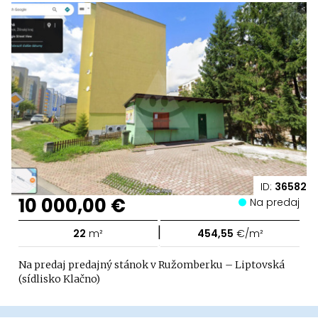
ID:
36582
10 000,00 €
Na predaj
|
22
m²
454,55
€/m²
Na predaj predajný stánok v Ružomberku – Liptovská
(sídlisko Klačno)