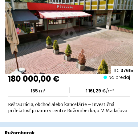
ID:
37615
180 000,00 €
Na predaj
|
155
m²
1 161,29
€/m²
Reštaurácia, obchod alebo kancelárie – investičná
príležitosť priamo v centre Ružomberka, u.M.Madačova
Ružomberok