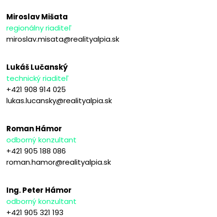
Miroslav Mišata
regionálny riaditeľ
miroslav.misata@realityalpia.sk
Lukáš Lučanský
technický riaditeľ
+421 908 914 025
lukas.lucansky@realityalpia.sk
Roman Hámor
odborný konzultant
+421 905 188 086
roman.hamor@realityalpia.sk
Ing. Peter Hámor
odborný konzultant
+421 905 321 193