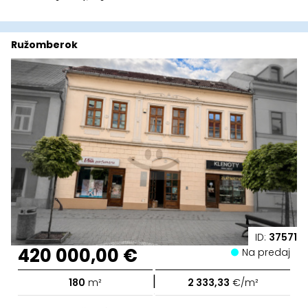
Ružomberok
ID:
37571
420 000,00 €
Na predaj
|
180
m²
2 333,33
€/m²