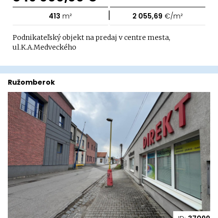
|
413
m²
2 055,69
€/m²
Podnikateľský objekt na predaj v centre mesta,
ul.K.A.Medveckého
Ružomberok