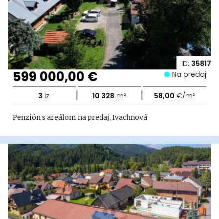
ID:
35817
599 000,00 €
Na predaj
|
|
3
iz.
10 328
m²
58,00
€/m²
Penzión s areálom na predaj, Ivachnová