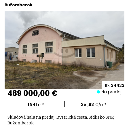
Ružomberok
ID:
34423
489 000,00 €
Na predaj
|
1 941
m²
251,93
€/m²
Skladová hala na predaj, Bystrická cesta, Sídlisko SNP,
Ružomberok