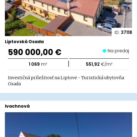
ID:
37118
Liptovská Osada
590 000,00 €
Na predaj
|
1 069
m²
551,92
€/m²
Investičná príležitosť na Liptove - Turistická ubytovňa
Osada
Ivachnová