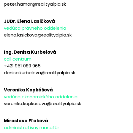
peter.hamor@realityalpia.sk
JUDr. Elena Lasičková
vedúca právneho oddelenia
elena.lasickova@realityalpia.sk
Ing. Denisa Kurbelová
call centrum
+421 951 089 965
denisa.kurbelova@realityalpia.sk
Veronika Kopkášová
vedúca ekonomického oddelenia
veronika.kopkasova@realityalpia.sk
Miroslava Fľaková
administratívny manažér