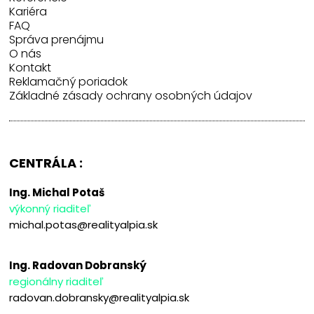
Kariéra
FAQ
Správa prenájmu
O nás
Kontakt
Reklamačný poriadok
Základné zásady ochrany osobných údajov
CENTRÁLA :
Ing. Michal Potaš
výkonný riaditeľ
michal.potas@realityalpia.sk
Ing. Radovan Dobranský
regionálny riaditeľ
radovan.dobransky@realityalpia.sk