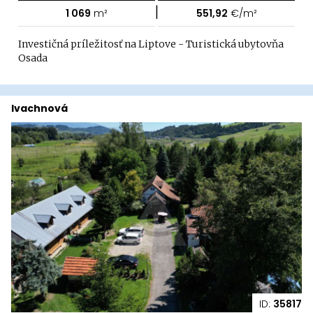
|
1 069
m²
551,92
€/m²
Investičná príležitosť na Liptove - Turistická ubytovňa
Osada
Ivachnová
ID:
35817