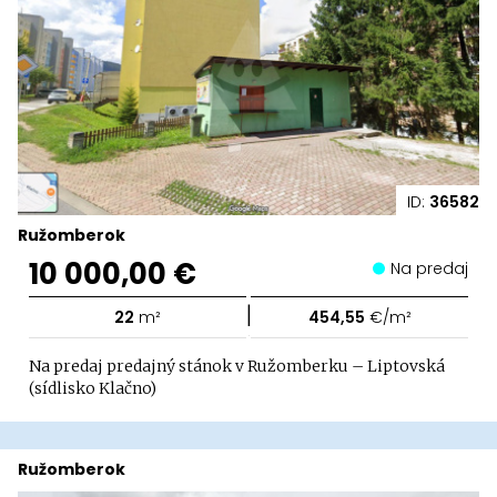
ID:
36582
Ružomberok
10 000,00 €
Na predaj
|
22
m²
454,55
€/m²
Na predaj predajný stánok v Ružomberku – Liptovská
(sídlisko Klačno)
Ružomberok