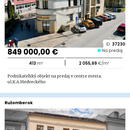
ID:
37230
849 000,00 €
Na predaj
|
413
m²
2 055,69
€/m²
Podnikateľský objekt na predaj v centre mesta,
ul.K.A.Medveckého
Ružomberok