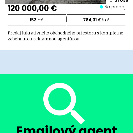
ID:
37099
120 000,00 €
Na predaj
|
153
m²
784,31
€/m²
Predaj lukratívneho obchodného priestoru s kompletne
zabehnutou reklamnou agentúrou
Emailový agent