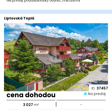
Na predaj podnikateľský objekt, Ivachnová
Liptovská Teplá
ID:
37457
cena dohodou
Na predaj
|
3 027
m²
-