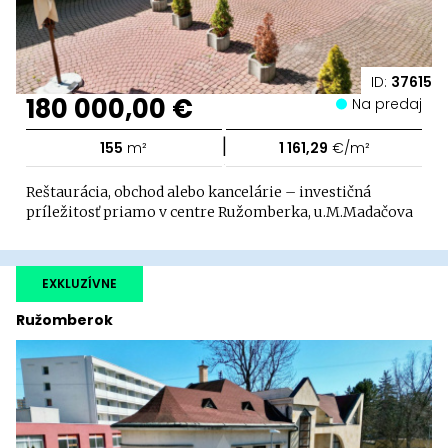
ID:
37615
180 000,00 €
Na predaj
|
155
m²
1 161,29
€/m²
Reštaurácia, obchod alebo kancelárie – investičná
príležitosť priamo v centre Ružomberka, u.M.Madačova
EXKLUZÍVNE
Ružomberok