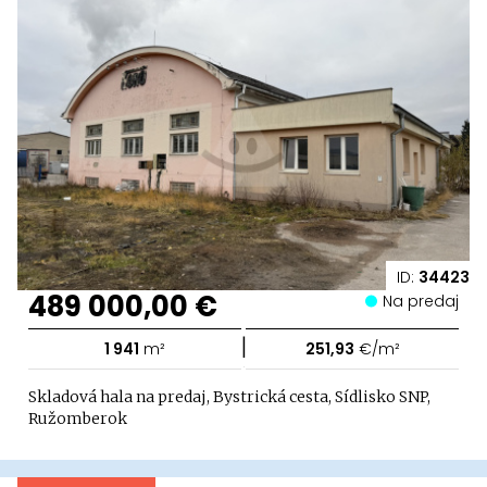
ID:
34423
489 000,00 €
Na predaj
|
1 941
m²
251,93
€/m²
Skladová hala na predaj, Bystrická cesta, Sídlisko SNP,
Ružomberok