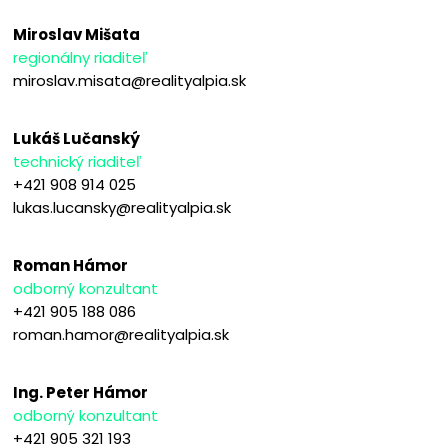
Miroslav Mišata
regionálny riaditeľ
miroslav.misata@realityalpia.sk
Lukáš Lučanský
technický riaditeľ
+421 908 914 025
lukas.lucansky@realityalpia.sk
Roman Hámor
odborný konzultant
+421 905 188 086
roman.hamor@realityalpia.sk
Ing. Peter Hámor
odborný konzultant
+421 905 321 193