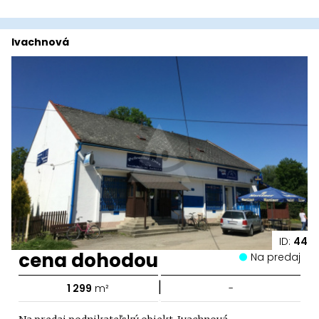
Ivachnová
ID:
44
cena dohodou
Na predaj
|
1 299
m²
-