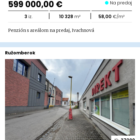
599 000,00 €
Na predaj
|
|
3
iz.
10 328
m²
58,00
€/m²
Penzión s areálom na predaj, Ivachnová
Ružomberok