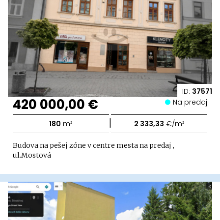
ID:
37571
420 000,00 €
Na predaj
|
180
m²
2 333,33
€/m²
Budova na pešej zóne v centre mesta na predaj ,
ul.Mostová