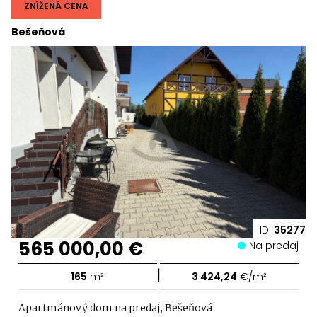
ZNÍŽENÁ CENA
Bešeňová
ID:
35277
565 000,00 €
Na predaj
|
165
m²
3 424,24
€/m²
Apartmánový dom na predaj, Bešeňová