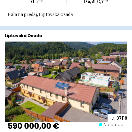
|
711
m²
175,81
€/m²
Hala na predaj, Liptovská Osada
Liptovská Osada
ID:
37118
590 000,00 €
Na predaj