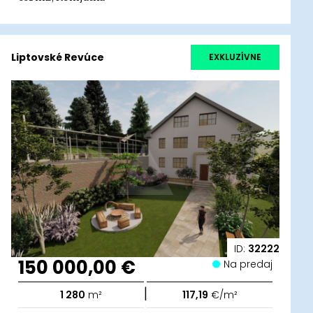
Liptovské Revúce
EXKLUZÍVNE
ID:
32222
150 000,00 €
Na predaj
|
1 280
m²
117,19
€/m²