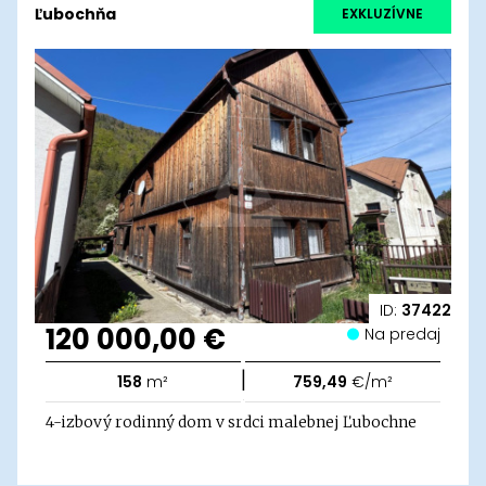
Ľubochňa
EXKLUZÍVNE
ID:
37422
120 000,00 €
Na predaj
|
158
m²
759,49
€/m²
4-izbový rodinný dom v srdci malebnej Ľubochne