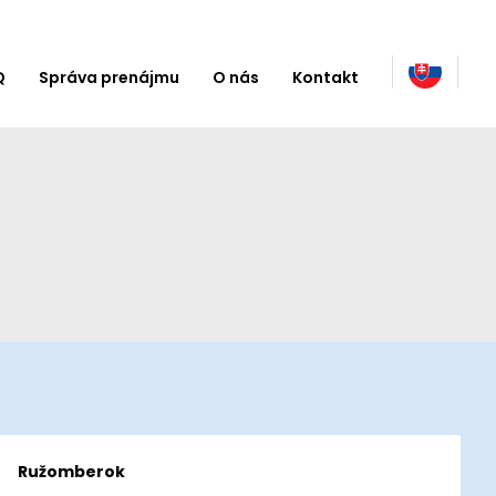
Q
Správa prenájmu
O nás
Kontakt
Ružomberok