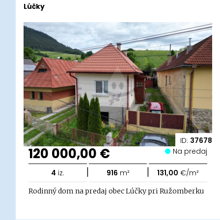
Lúčky
ID:
37678
120 000,00 €
Na predaj
|
|
4
iz.
916
m²
131,00
€/m²
Rodinný dom na predaj obec Lúčky pri Ružomberku