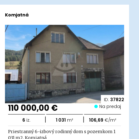
Komjatná
ID:
37822
110 000,00 €
Na predaj
|
|
6
iz.
1 031
m²
106,69
€/m²
Priestranný 6-izbový rodinný dom s pozemkom 1
031 m2, Komjatná