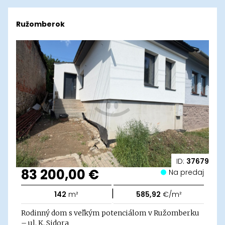
Ružomberok
ID:
37679
83 200,00 €
Na predaj
|
142
m²
585,92
€/m²
Rodinný dom s veľkým potenciálom v Ružomberku
– ul. K. Sidora