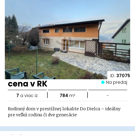
ID:
37075
cena v RK
Na predaj
|
|
7
a viac iz.
784
m²
-
Rodinný dom v prestížnej lokalite Do Dielca – ideálny
pre veľkú rodinu či dve generácie