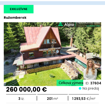
EXKLUZÍVNE
Ružomberok
ID:
37604
260 000,00 €
Na predaj
|
|
3
iz.
201
m²
1 293,53
€/m²