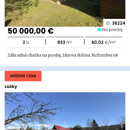
ID:
36224
50 000,00 €
Na predaj
|
|
2
iz.
833
m²
60,02
€/m²
Záhradná chatka na predaj, Jánova dolina, Ružomberok
ZNÍŽENÁ CENA
Lúčky