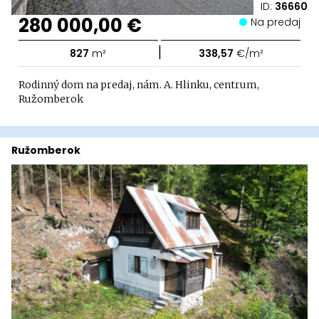
ID:
36660
280 000,00 €
Na predaj
|
827
m²
338,57
€/m²
Rodinný dom na predaj, nám. A. Hlinku, centrum,
Ružomberok
Ružomberok