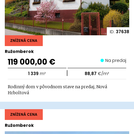
ID:
37638
ZNÍŽENÁ CENA
Ružomberok
119 000,00 €
Na predaj
|
1 339
m²
88,87
€/m²
Rodinný dom v pôvodnom stave na predaj, Nová
Hrboltová
ZNÍŽENÁ CENA
Ružomberok