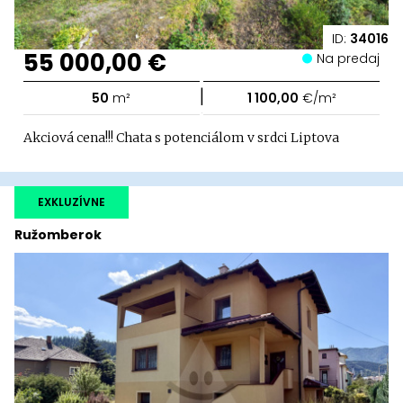
ID:
34016
55 000,00 €
Na predaj
|
50
m²
1 100,00
€/m²
Akciová cena!!! Chata s potenciálom v srdci Liptova
EXKLUZÍVNE
Ružomberok