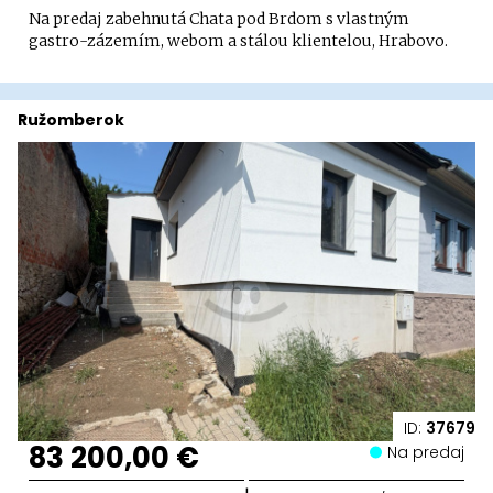
Na predaj zabehnutá Chata pod Brdom s vlastným
gastro-zázemím, webom a stálou klientelou, Hrabovo.
Ružomberok
ID:
37679
83 200,00 €
Na predaj