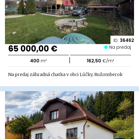
ID:
36462
65 000,00 €
Na predaj
|
400
m²
162,50
€/m²
Na predaj záhradná chatka v obci Lúčky, Ružomberok