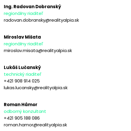
Ing. Radovan Dobranský
regionálny riaditeľ
radovan.dobransky@realityalpia.sk
Miroslav Mišata
regionálny riaditeľ
miroslav.misata@realityalpia.sk
Lukáš Lučanský
technický riaditeľ
+421 908 914 025
lukas.lucansky@realityalpia.sk
Roman Hámor
odborný konzultant
+421 905 188 086
roman.hamor@realityalpia.sk