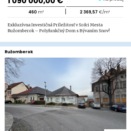
1 090 000,00 €
|
460
m²
2 369,57
€/m²
Exkluzívna Investičná Príležitosť v Srdci Mesta
Ružomberok – Polyfunkčný Dom s Bývaním Snov!
Ružomberok