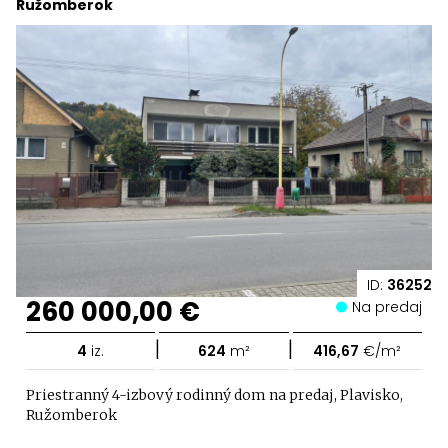
Ružomberok
ID:
36252
260 000,00 €
Na predaj
|
|
4
iz.
624
m²
416,67
€/m²
Priestranný 4-izbový rodinný dom na predaj, Plavisko,
Ružomberok