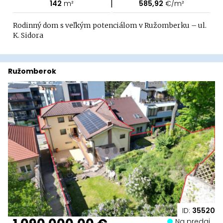
|
142
m²
585,92
€/m²
Rodinný dom s veľkým potenciálom v Ružomberku – ul.
K. Sidora
Ružomberok
ID:
35520
Na predaj