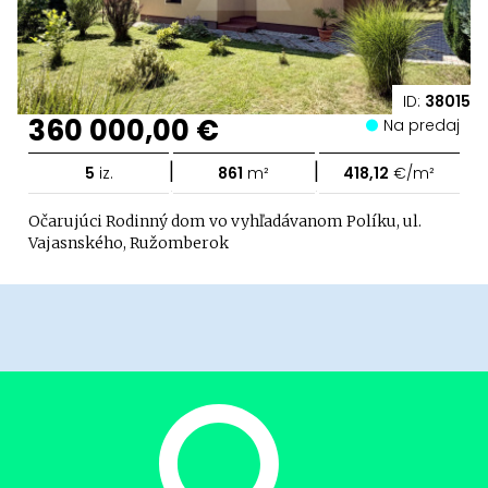
ID:
38015
360 000,00 €
Na predaj
|
|
5
iz.
861
m²
418,12
€/m²
Očarujúci Rodinný dom vo vyhľadávanom Políku, ul.
Vajasnského, Ružomberok