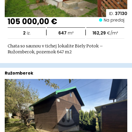
ID:
37130
105 000,00 €
Na predaj
|
|
2
iz.
647
m²
162,29
€/m²
Chata so saunou v tichej lokalite Biely Potok –
Ružomberok, pozemok 647 m2
Ružomberok