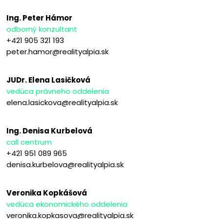
Ing. Peter Hámor
odborný konzultant
+421 905 321 193
peter.hamor@realityalpia.sk
JUDr. Elena Lasičková
vedúca právneho oddelenia
elena.lasickova@realityalpia.sk
Ing. Denisa Kurbelová
call centrum
+421 951 089 965
denisa.kurbelova@realityalpia.sk
Veronika Kopkášová
vedúca ekonomického oddelenia
veronika.kopkasova@realityalpia.sk