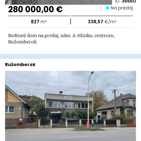
ID:
36660
280 000,00 €
Na predaj
|
827
m²
338,57
€/m²
Rodinný dom na predaj, nám. A. Hlinku, centrum,
Ružomberok
Ružomberok