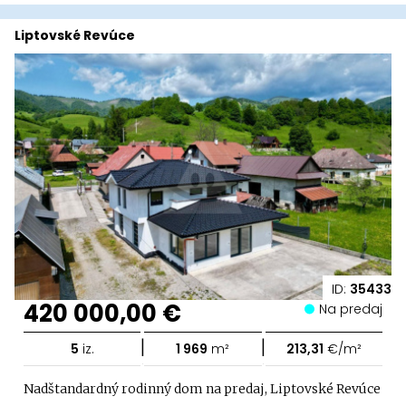
Liptovské Revúce
ID:
35433
420 000,00 €
Na predaj
|
|
5
iz.
1 969
m²
213,31
€/m²
Nadštandardný rodinný dom na predaj, Liptovské Revúce