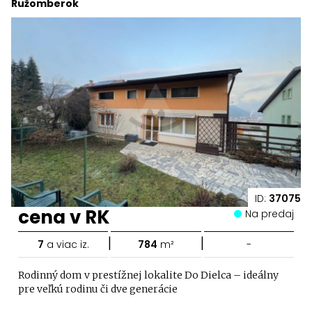
Ružomberok
ID:
37075
cena v RK
Na predaj
|
|
7
a viac iz.
784
m²
-
Rodinný dom v prestížnej lokalite Do Dielca – ideálny
pre veľkú rodinu či dve generácie