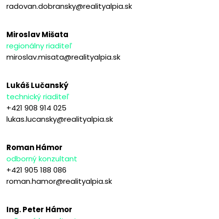
radovan.dobransky@realityalpia.sk
Miroslav Mišata
regionálny riaditeľ
miroslav.misata@realityalpia.sk
Lukáš Lučanský
technický riaditeľ
+421 908 914 025
lukas.lucansky@realityalpia.sk
Roman Hámor
odborný konzultant
+421 905 188 086
roman.hamor@realityalpia.sk
Ing. Peter Hámor