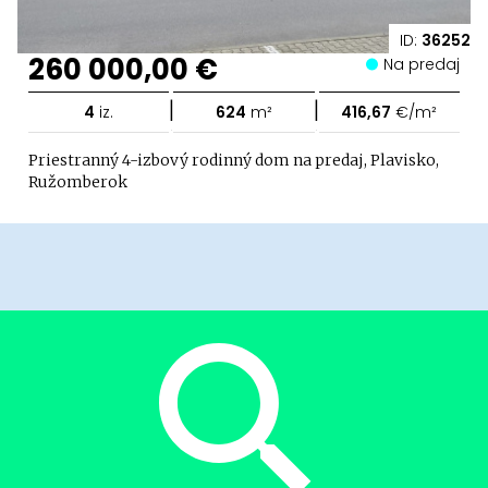
ID:
36252
260 000,00 €
Na predaj
|
|
4
iz.
624
m²
416,67
€/m²
Priestranný 4-izbový rodinný dom na predaj, Plavisko,
Ružomberok