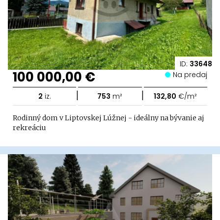
ID:
33648
100 000,00 €
Na predaj
|
|
2
iz.
753
m²
132,80
€/m²
Rodinný dom v Liptovskej Lúžnej - ideálny na bývanie aj
rekreáciu