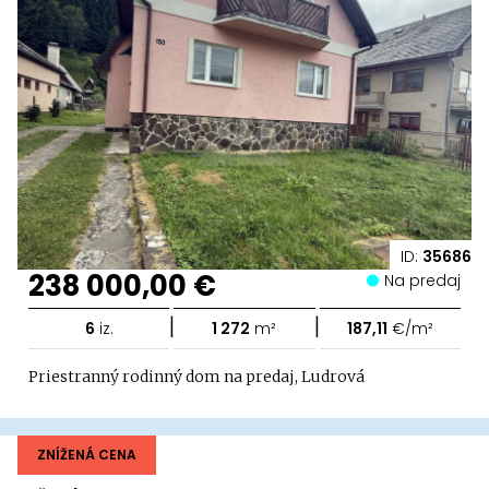
ID:
35686
238 000,00 €
Na predaj
|
|
6
iz.
1 272
m²
187,11
€/m²
Priestranný rodinný dom na predaj, Ludrová
ZNÍŽENÁ CENA