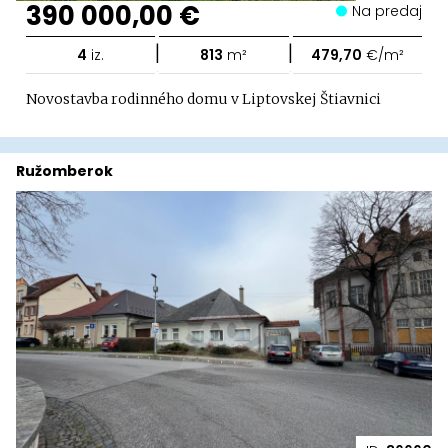
390 000,00 €
Na predaj
|
|
4
iz.
813
m²
479,70
€/m²
Novostavba rodinného domu v Liptovskej Štiavnici
Ružomberok