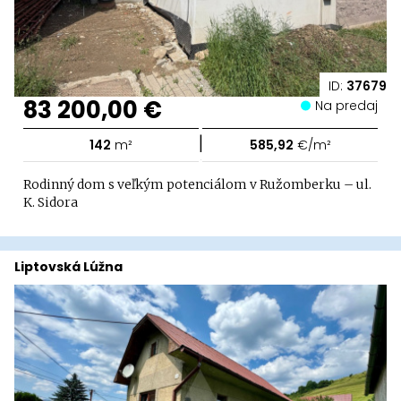
ID:
37679
83 200,00 €
Na predaj
|
142
m²
585,92
€/m²
Rodinný dom s veľkým potenciálom v Ružomberku – ul.
K. Sidora
Liptovská Lúžna