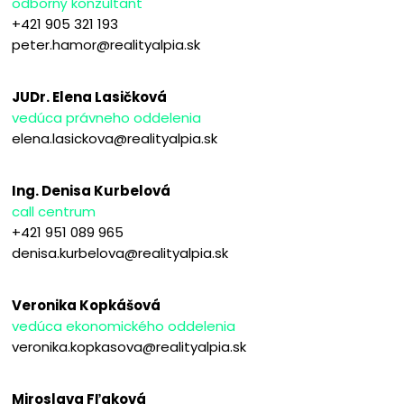
odborný konzultant
+421 905 321 193
peter.hamor@realityalpia.sk
JUDr. Elena Lasičková
vedúca právneho oddelenia
elena.lasickova@realityalpia.sk
Ing. Denisa Kurbelová
call centrum
+421 951 089 965
denisa.kurbelova@realityalpia.sk
Veronika Kopkášová
vedúca ekonomického oddelenia
veronika.kopkasova@realityalpia.sk
Miroslava Fľaková