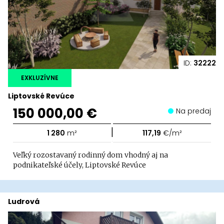
ID:
32222
EXKLUZÍVNE
Liptovské Revúce
150 000,00 €
Na predaj
|
1 280
m²
117,19
€/m²
Veľký rozostavaný rodinný dom vhodný aj na
podnikateľské účely, Liptovské Revúce
Ludrová