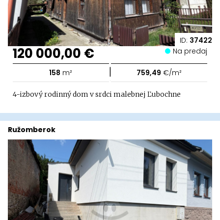
ID:
37422
120 000,00 €
Na predaj
|
158
m²
759,49
€/m²
4-izbový rodinný dom v srdci malebnej Ľubochne
Ružomberok