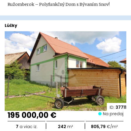
Ružomberok – Polyfunkčný Dom s Bývaním Snov!
Lúčky
ID:
37711
195 000,00 €
Na predaj
|
|
7
a viac iz.
242
m²
805,79
€/m²