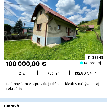
ID:
33648
100 000,00 €
Na predaj
|
|
2
iz.
753
m²
132,80
€/m²
Rodinný dom v Liptovskej Lúžnej - ideálny na bývanie aj
rekreáciu
Ludrová