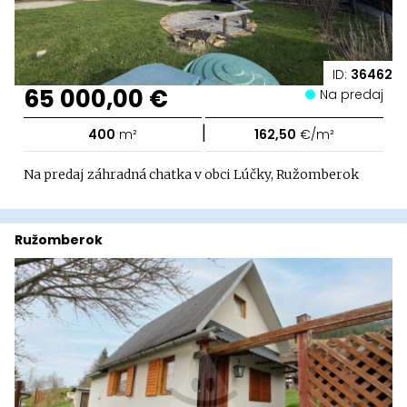
ID:
36462
65 000,00 €
Na predaj
|
400
m²
162,50
€/m²
Na predaj záhradná chatka v obci Lúčky, Ružomberok
Ružomberok