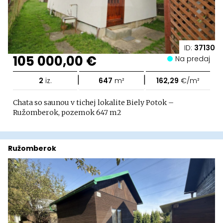
ID:
37130
105 000,00 €
Na predaj
|
|
2
iz.
647
m²
162,29
€/m²
Chata so saunou v tichej lokalite Biely Potok –
Ružomberok, pozemok 647 m2
Ružomberok