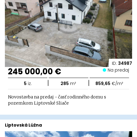
ID:
34987
245 000,00 €
Na predaj
|
|
5
iz.
285
m²
859,65
€/m²
Novostavba na predaj - časť rodinného domu s
pozemkom Liptovské Sliače
Liptovská Lúžna