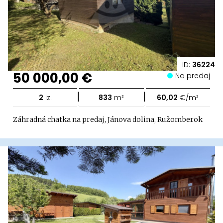
ID:
36224
50 000,00 €
Na predaj
|
|
2
iz.
833
m²
60,02
€/m²
Záhradná chatka na predaj, Jánova dolina, Ružomberok