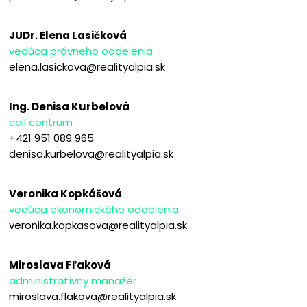
JUDr. Elena Lasičková
vedúca právneho oddelenia
elena.lasickova@realityalpia.sk
Ing. Denisa Kurbelová
call centrum
+421 951 089 965
denisa.kurbelova@realityalpia.sk
Veronika Kopkášová
vedúca ekonomického oddelenia
veronika.kopkasova@realityalpia.sk
Miroslava Fľaková
administratívny manažér
miroslava.flakova@realityalpia.sk