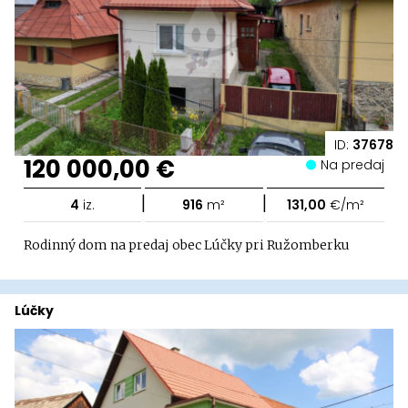
ID:
37678
120 000,00 €
Na predaj
|
|
4
iz.
916
m²
131,00
€/m²
Rodinný dom na predaj obec Lúčky pri Ružomberku
Lúčky