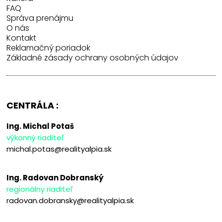
FAQ
Správa prenájmu
O nás
Kontakt
Reklamačný poriadok
Základné zásady ochrany osobných údajov
CENTRÁLA :
Ing. Michal Potaš
výkonný riaditeľ
michal.potas@realityalpia.sk
Ing. Radovan Dobranský
regionálny riaditeľ
radovan.dobransky@realityalpia.sk