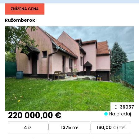
ZNÍŽENÁ CENA
Ružomberok
ID:
36057
220 000,00 €
Na predaj
|
|
4
iz.
1 375
m²
160,00
€/m²