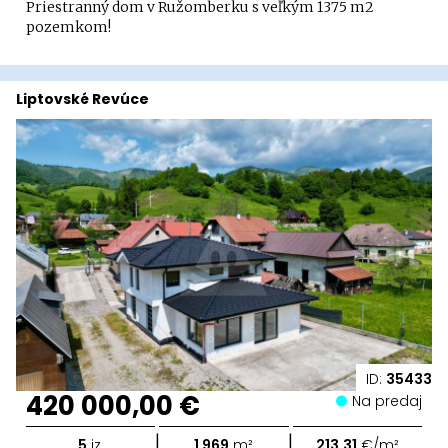
Priestranný dom v Ružomberku s veľkým 1375 m2
pozemkom!
Liptovské Revúce
ID:
35433
420 000,00 €
Na predaj
|
|
5
iz.
1 969
m²
213,31
€/m²