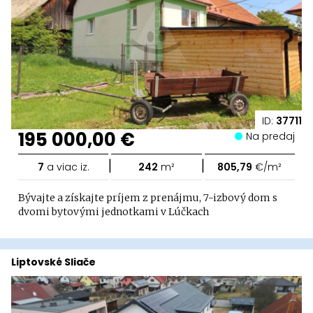
ID:
37711
195 000,00 €
Na predaj
|
|
7
a viac iz.
242
m²
805,79
€/m²
Bývajte a získajte príjem z prenájmu, 7-izbový dom s
dvomi bytovými jednotkami v Lúčkach
Liptovské Sliače