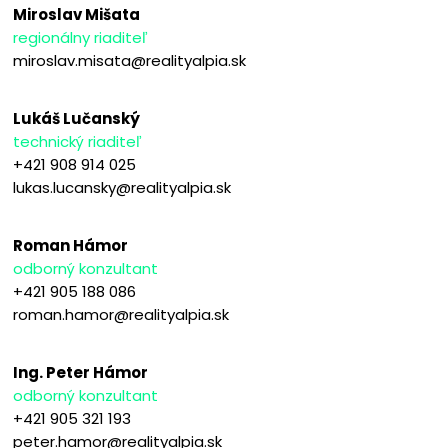
Miroslav Mišata
regionálny riaditeľ
miroslav.misata@realityalpia.sk
Lukáš Lučanský
technický riaditeľ
+421 908 914 025
lukas.lucansky@realityalpia.sk
Roman Hámor
odborný konzultant
+421 905 188 086
roman.hamor@realityalpia.sk
Ing. Peter Hámor
odborný konzultant
+421 905 321 193
peter.hamor@realityalpia.sk