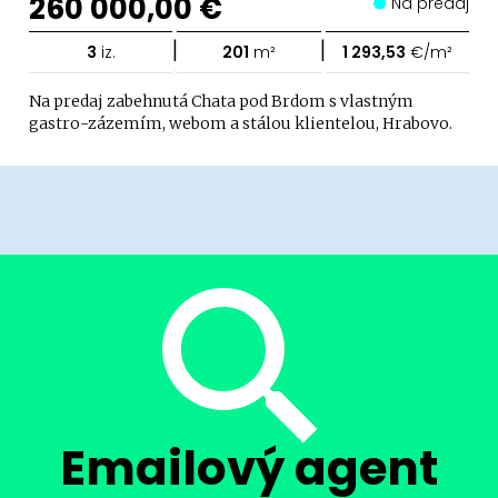
260 000,00 €
Na predaj
|
|
3
iz.
201
m²
1 293,53
€/m²
Na predaj zabehnutá Chata pod Brdom s vlastným
gastro-zázemím, webom a stálou klientelou, Hrabovo.
Emailový agent