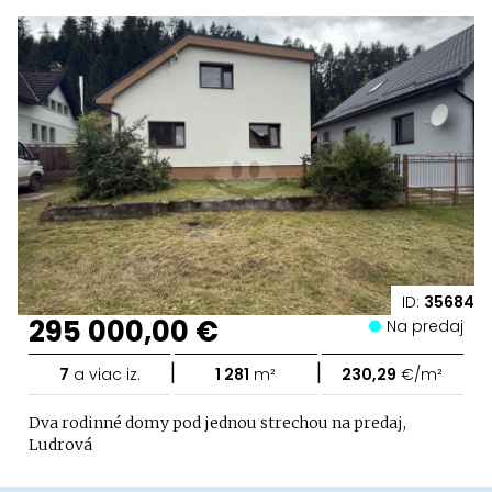
ID:
35684
295 000,00 €
Na predaj
|
|
7
a viac iz.
1 281
m²
230,29
€/m²
Dva rodinné domy pod jednou strechou na predaj,
Ludrová