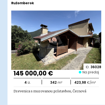
Ružomberok
ID:
36028
145 000,00 €
Na predaj
|
|
4
iz.
342
m²
423,98
€/m²
Drevenica s murovanou prístavbou, Černová