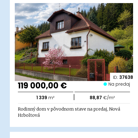
ID:
37638
119 000,00 €
Na predaj
|
1 339
m²
88,87
€/m²
Rodinný dom v pôvodnom stave na predaj, Nová
Hrboltová