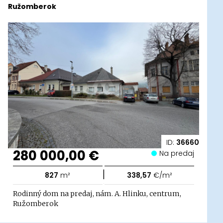
Ružomberok
ID:
36660
280 000,00 €
Na predaj
|
827
m²
338,57
€/m²
Rodinný dom na predaj, nám. A. Hlinku, centrum,
Ružomberok