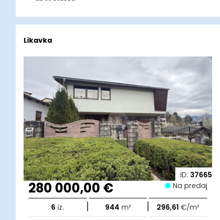
Likavka
ID:
37665
280 000,00 €
Na predaj
|
|
6
iz.
944
m²
296,61
€/m²