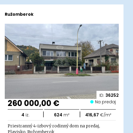
Ružomberok
ID:
36252
260 000,00 €
Na predaj
|
|
4
iz.
624
m²
416,67
€/m²
Priestranný 4-izbový rodinný dom na predaj,
Plavisko, Ružomberok