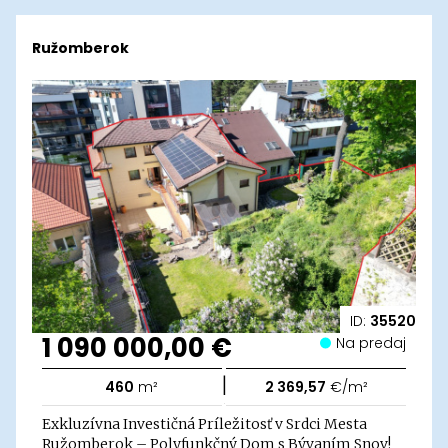
Ružomberok
ID:
35520
1 090 000,00 €
Na predaj
|
460
m²
2 369,57
€/m²
Exkluzívna Investičná Príležitosť v Srdci Mesta
Ružomberok – Polyfunkčný Dom s Bývaním Snov!