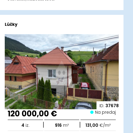
Lúčky
ID:
37678
120 000,00 €
Na predaj
|
|
4
iz.
916
m²
131,00
€/m²