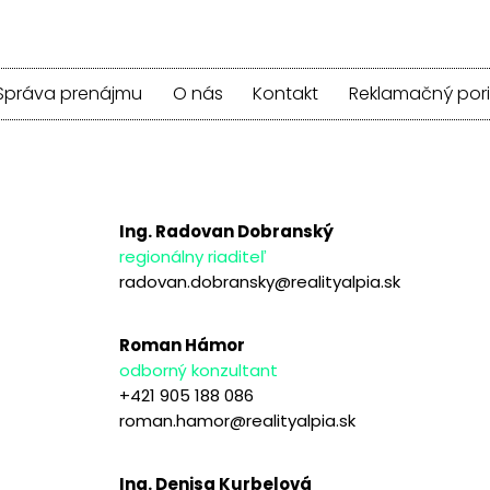
Správa prenájmu
O nás
Kontakt
Reklamačný por
Ing. Radovan Dobranský
regionálny riaditeľ
radovan.dobransky@realityalpia.sk
Roman Hámor
odborný konzultant
+421 905 188 086
roman.hamor@realityalpia.sk
Ing. Denisa Kurbelová