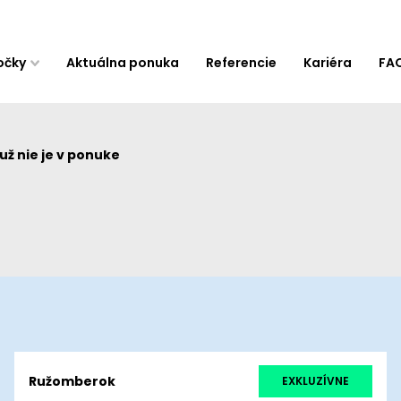
očky
Aktuálna ponuka
Referencie
Kariéra
FA
ž nie je v ponuke
Ružomberok
EXKLUZÍVNE