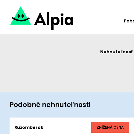
Pob
Nehnuteľnosť u
Podobné nehnuteľnosti
Ružomberok
ZNÍŽENÁ CENA