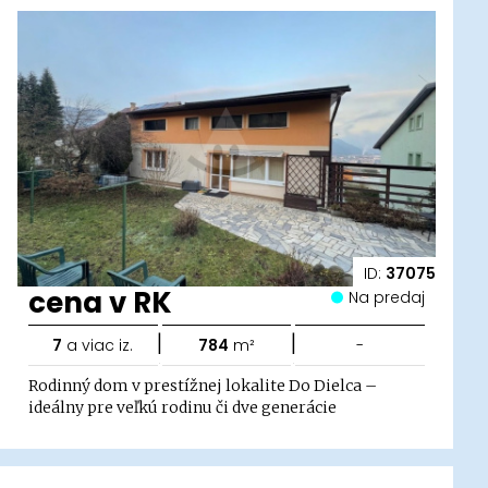
ID:
37075
cena v RK
Na predaj
|
|
7
a viac iz.
784
m²
-
Rodinný dom v prestížnej lokalite Do Dielca –
ideálny pre veľkú rodinu či dve generácie