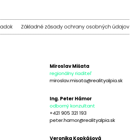
iadok
Základné zásady ochrany osobných údajov
Miroslav Mišata
regionálny riaditeľ
miroslav.misata@realityalpia.sk
Ing. Peter Hámor
odborný konzultant
+421 905 321 193
peter.hamor@realityalpia.sk
Veronika Kopkášová