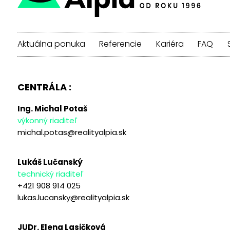
Aktuálna ponuka
Referencie
Kariéra
FAQ
CENTRÁLA :
Ing. Michal Potaš
výkonný riaditeľ
michal.potas@realityalpia.sk
Lukáš Lučanský
technický riaditeľ
+421 908 914 025
lukas.lucansky@realityalpia.sk
JUDr. Elena Lasičková