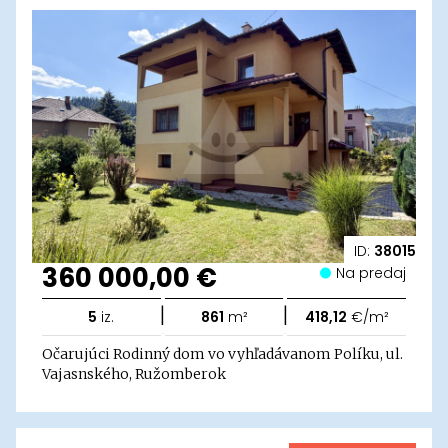
ID:
38015
360 000,00 €
Na predaj
|
|
5
iz.
861
m²
418,12
€/m²
Očarujúci Rodinný dom vo vyhľadávanom Políku, ul.
Vajasnského, Ružomberok