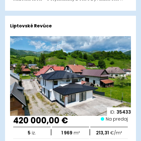
Liptovské Revúce
ID:
35433
420 000,00 €
Na predaj
|
|
5
iz.
1 969
m²
213,31
€/m²