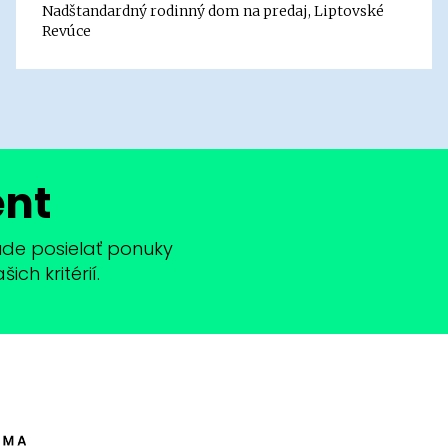
Nadštandardný rodinný dom na predaj, Liptovské
Revúce
ent
bude posielať ponuky
ch kritérií.