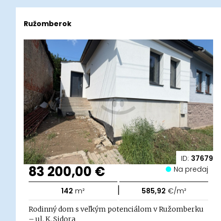
Ružomberok
ID:
37679
83 200,00 €
Na predaj
|
142
m²
585,92
€/m²
Rodinný dom s veľkým potenciálom v Ružomberku
– ul. K. Sidora