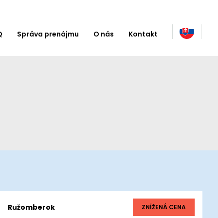
Q
Správa prenájmu
O nás
Kontakt
Ružomberok
ZNÍŽENÁ CENA