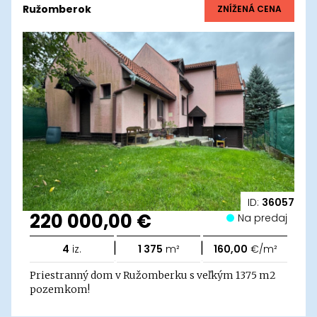
Ružomberok
ZNÍŽENÁ CENA
ID:
36057
220 000,00 €
Na predaj
|
|
4
iz.
1 375
m²
160,00
€/m²
Priestranný dom v Ružomberku s veľkým 1375 m2
pozemkom!