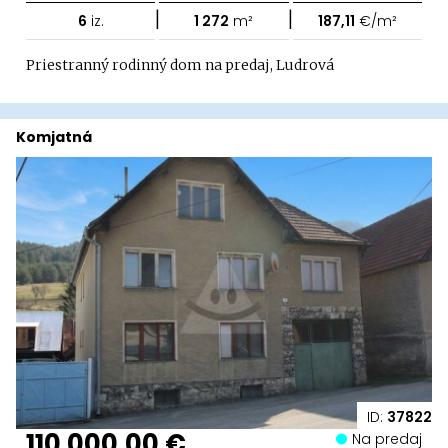
|
|
6
iz.
1 272
m²
187,11
€/m²
Priestranný rodinný dom na predaj, Ludrová
Komjatná
ID:
37822
110 000,00 €
Na predaj