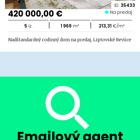
ID:
35433
420 000,00 €
Na predaj
|
|
5
iz.
1 969
m²
213,31
€/m²
Nadštandardný rodinný dom na predaj, Liptovské Revúce
Emailový agent