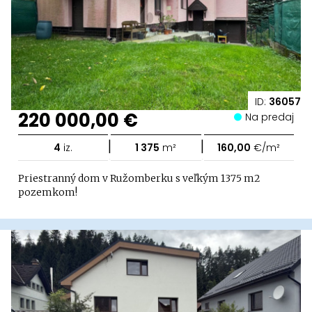
ID:
36057
220 000,00 €
Na predaj
|
|
4
iz.
1 375
m²
160,00
€/m²
Priestranný dom v Ružomberku s veľkým 1375 m2
pozemkom!