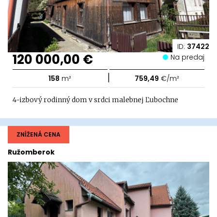
ID:
37422
120 000,00 €
Na predaj
|
158
m²
759,49
€/m²
4-izbový rodinný dom v srdci malebnej Ľubochne
ZNÍŽENÁ CENA
Ružomberok