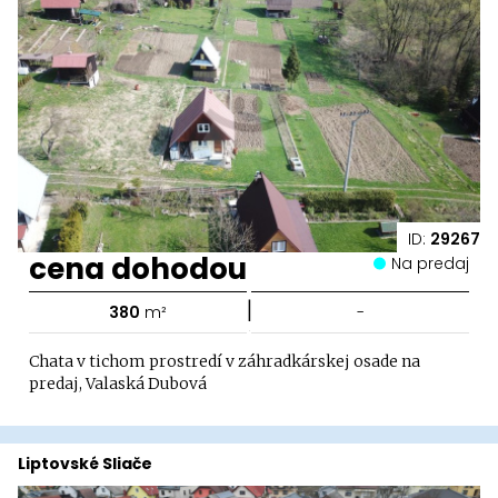
ID:
29267
cena dohodou
Na predaj
|
380
m²
-
Chata v tichom prostredí v záhradkárskej osade na
predaj, Valaská Dubová
Liptovské Sliače