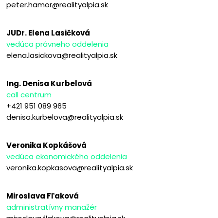
peter.hamor@realityalpia.sk
JUDr. Elena Lasičková
vedúca právneho oddelenia
elena.lasickova@realityalpia.sk
Ing. Denisa Kurbelová
call centrum
+421 951 089 965
denisa.kurbelova@realityalpia.sk
Veronika Kopkášová
vedúca ekonomického oddelenia
veronika.kopkasova@realityalpia.sk
Miroslava Fľaková
administratívny manažér