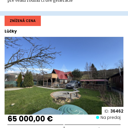
pre veľkú rodinu či dve generácie
ZNÍŽENÁ CENA
Lúčky
ID:
36462
65 000,00 €
Na predaj