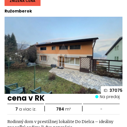
ZNÍŽENÁ CENA
Ružomberok
ID:
37075
cena v RK
Na predaj
|
|
7
a viac iz.
784
m²
-
Rodinný dom v prestížnej lokalite Do Dielca – ideálny