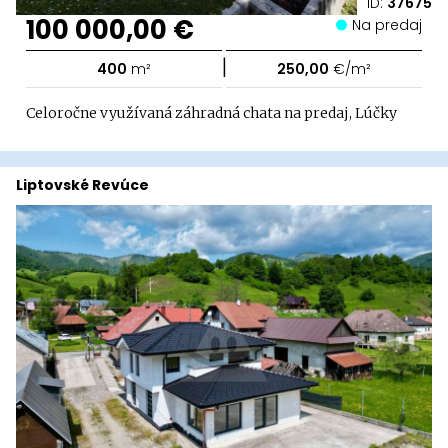
ID:
37675
100 000,00 €
Na predaj
|
400
m²
250,00
€/m²
Celoročne využívaná záhradná chata na predaj, Lúčky
Liptovské Revúce