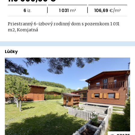
|
|
6
iz.
1 031
m²
106,69
€/m²
Priestranný 6-izbový rodinný dom s pozemkom 1 031
m2, Komjatná
Lúčky