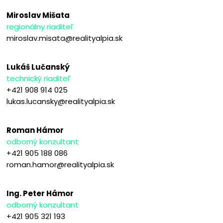
Miroslav Mišata
regionálny riaditeľ
miroslav.misata@realityalpia.sk
Lukáš Lučanský
technický riaditeľ
+421 908 914 025
lukas.lucansky@realityalpia.sk
Roman Hámor
odborný konzultant
+421 905 188 086
roman.hamor@realityalpia.sk
Ing. Peter Hámor
odborný konzultant
+421 905 321 193