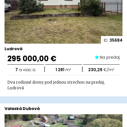
ID:
35684
Ludrová
295 000,00 €
Na predaj
|
|
7
a viac iz.
1 281
m²
230,29
€/m²
Dva rodinné domy pod jednou strechou na predaj,
Ludrová
Valaská Dubová