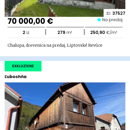
ID:
37527
70 000,00 €
Na predaj
|
|
2
iz.
279
m²
250,90
€/m²
Chalupa, drevenica na predaj, Liptovské Revúce
EXKLUZÍVNE
Ľubochňa