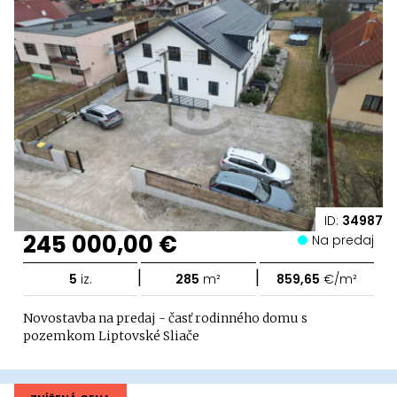
ID:
34987
245 000,00 €
Na predaj
|
|
5
iz.
285
m²
859,65
€/m²
Novostavba na predaj - časť rodinného domu s
pozemkom Liptovské Sliače