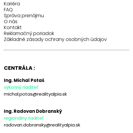
Kariéra
FAQ
Správa prenájmu
O nás
Kontakt
Reklamačný poriadok
Základné zásady ochrany osobných údajov
CENTRÁLA :
Ing. Michal Potaš
výkonný riaditeľ
michal.potas@realityalpia.sk
Ing. Radovan Dobranský
regionálny riaditeľ
radovan.dobransky@realityalpia.sk