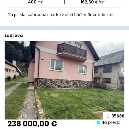
|
400
m²
162,50
€/m²
Na predaj záhradná chatka v obci Lúčky, Ružomberok
Ludrová
ID:
35686
238 000,00 €
Na predaj