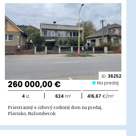
ID:
36252
260 000,00 €
Na predaj
|
|
4
iz.
624
m²
416,67
€/m²
Priestranný 4-izbový rodinný dom na predaj,
Plavisko, Ružomberok