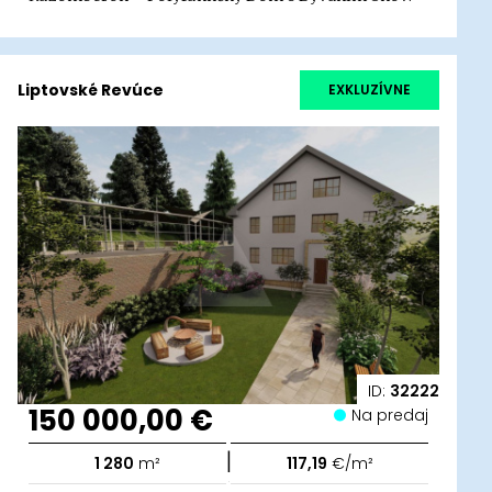
Liptovské Revúce
EXKLUZÍVNE
ID:
32222
150 000,00 €
Na predaj
|
1 280
m²
117,19
€/m²