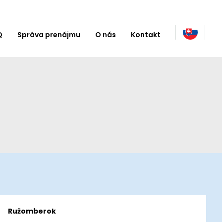
Q
Správa prenájmu
O nás
Kontakt
Ružomberok