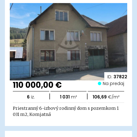
ID:
37822
110 000,00 €
Na predaj
|
|
6
iz.
1 031
m²
106,69
€/m²
Priestranný 6-izbový rodinný dom s pozemkom 1
031 m2, Komjatná