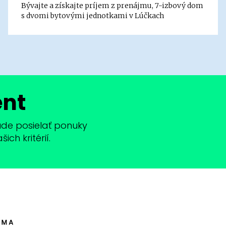
Bývajte a získajte príjem z prenájmu, 7-izbový dom
s dvomi bytovými jednotkami v Lúčkach
ent
bude posielať ponuky
ch kritérií.