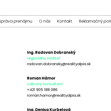
Správa prenájmu
O nás
Kontakt
Reklamačný por
Ing. Radovan Dobranský
regionálny riaditeľ
radovan.dobransky@realityalpia.sk
Roman Hámor
odborný konzultant
+421 905 188 086
roman.hamor@realityalpia.sk
Ing. Denisa Kurbelová