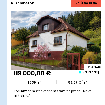
Ružomberok
ZNÍŽENÁ CENA
ID:
37638
119 000,00 €
Na predaj
|
1 339
m²
88,87
€/m²
Rodinný dom v pôvodnom stave na predaj, Nová
Hrboltová