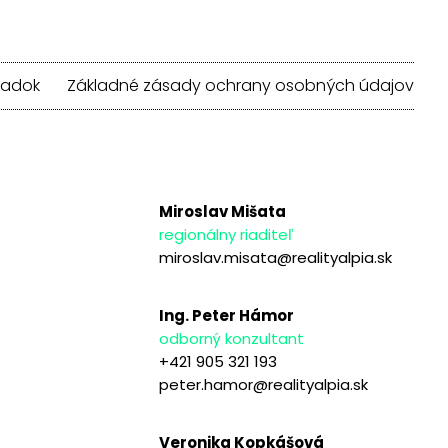
iadok
Základné zásady ochrany osobných údajov
Miroslav Mišata
regionálny riaditeľ
miroslav.misata@realityalpia.sk
Ing. Peter Hámor
odborný konzultant
+421 905 321 193
peter.hamor@realityalpia.sk
Veronika Kopkášová