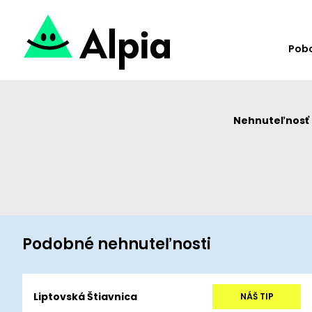
Pob
Nehnuteľnosť u
Podobné nehnuteľnosti
Liptovská Štiavnica
NÁŠ TIP