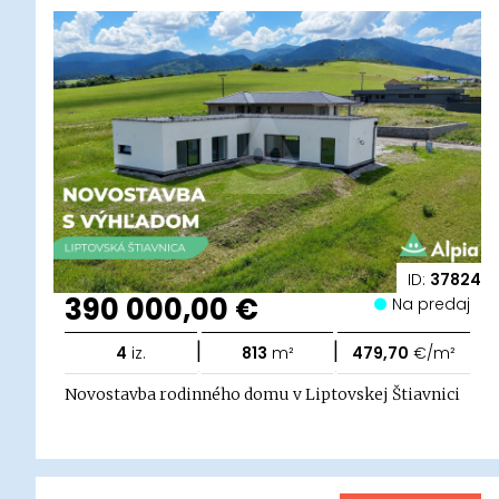
ID:
37824
390 000,00 €
Na predaj
|
|
4
iz.
813
m²
479,70
€/m²
Novostavba rodinného domu v Liptovskej Štiavnici