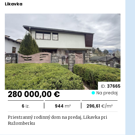
Likavka
ID:
37665
280 000,00 €
Na predaj
|
|
6
iz.
944
m²
296,61
€/m²
Priestranný rodinný dom na predaj, Likavka pri
Ružomberku