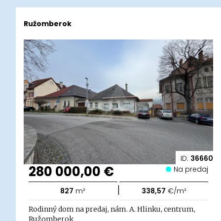
Ružomberok
ID:
36660
280 000,00 €
Na predaj
|
827
m²
338,57
€/m²
Rodinný dom na predaj, nám. A. Hlinku, centrum,
Ružomberok