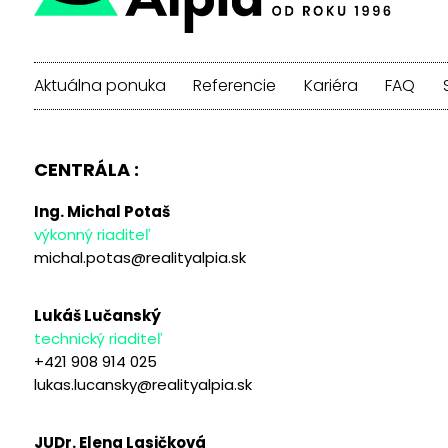
Aktuálna ponuka
Referencie
Kariéra
FAQ
CENTRÁLA :
Ing. Michal Potaš
výkonný riaditeľ
michal.potas@realityalpia.sk
Lukáš Lučanský
technický riaditeľ
+421 908 914 025
lukas.lucansky@realityalpia.sk
JUDr. Elena Lasičková