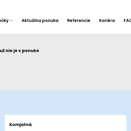
očky
Aktuálna ponuka
Referencie
Kariéra
FA
ž nie je v ponuke
Komjatná