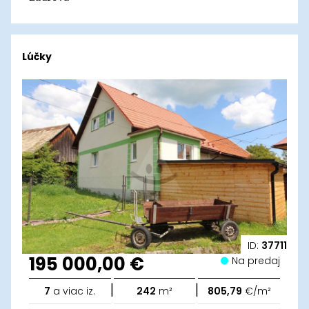
Lúčky
ID:
37711
195 000,00 €
Na predaj
|
|
7
a viac iz.
242
m²
805,79
€/m²