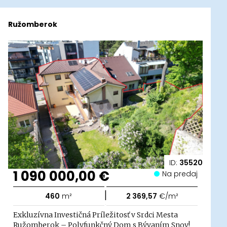
Ružomberok
ID:
35520
1 090 000,00 €
Na predaj
|
460
m²
2 369,57
€/m²
Exkluzívna Investičná Príležitosť v Srdci Mesta
Ružomberok – Polyfunkčný Dom s Bývaním Snov!