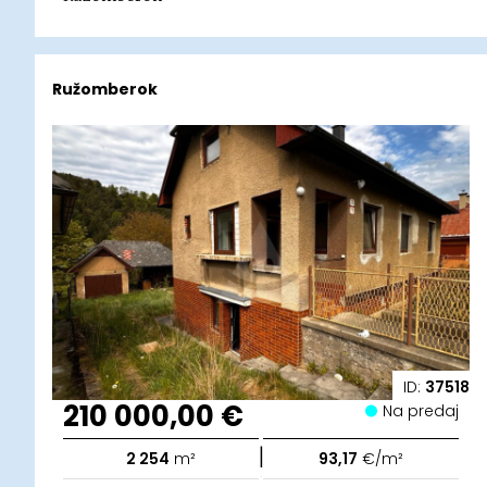
Ružomberok
ID:
37518
210 000,00 €
Na predaj
|
2 254
m²
93,17
€/m²