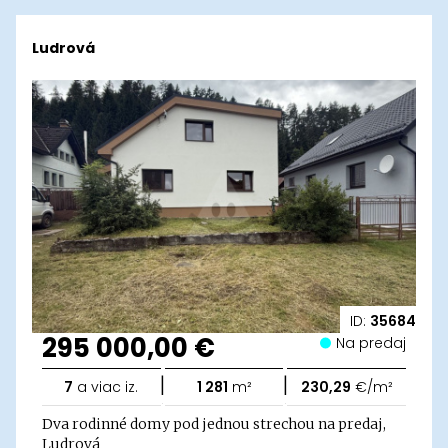
Ludrová
ID:
35684
295 000,00 €
Na predaj
|
|
7
a viac iz.
1 281
m²
230,29
€/m²
Dva rodinné domy pod jednou strechou na predaj,
Ludrová