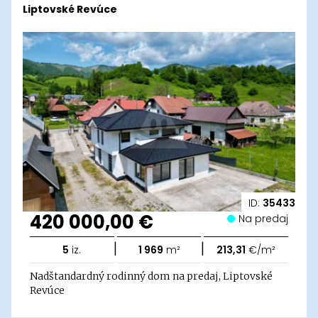
Liptovské Revúce
ID:
35433
420 000,00 €
Na predaj
|
|
5
iz.
1 969
m²
213,31
€/m²
Nadštandardný rodinný dom na predaj, Liptovské
Revúce