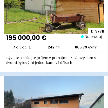
ID:
37711
195 000,00 €
Na predaj
|
|
7
a viac iz.
242
m²
805,79
€/m²
Bývajte a získajte príjem z prenájmu, 7-izbový dom s
dvomi bytovými jednotkami v Lúčkach