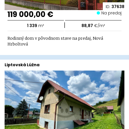
ID:
37638
119 000,00 €
Na predaj
|
1 339
m²
88,87
€/m²
Rodinný dom v pôvodnom stave na predaj, Nová
Hrboltová
Liptovská Lúžna