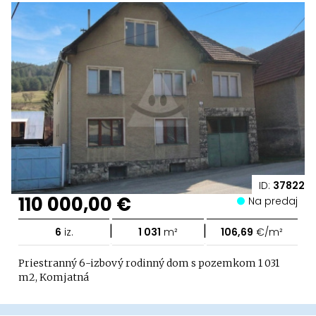
ID:
37822
110 000,00 €
Na predaj
|
|
6
iz.
1 031
m²
106,69
€/m²
Priestranný 6-izbový rodinný dom s pozemkom 1 031
m2, Komjatná