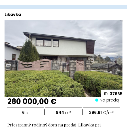
Likavka
ID:
37665
280 000,00 €
Na predaj
|
|
6
iz.
944
m²
296,61
€/m²
Priestranný rodinný dom na predaj, Likavka pri