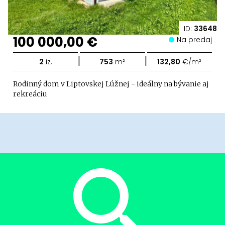
ID:
33648
100 000,00 €
Na predaj
|
|
2
iz.
753
m²
132,80
€/m²
Rodinný dom v Liptovskej Lúžnej - ideálny na bývanie aj
rekreáciu