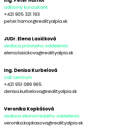
Ing. Peter Hámor
odborný konzultant
+421 905 321 193
peter.hamor@realityalpia.sk
JUDr. Elena Lasičková
vedúca právneho oddelenia
elena.lasickova@realityalpia.sk
Ing. Denisa Kurbelová
call centrum
+421 951 089 965
denisa.kurbelova@realityalpia.sk
Veronika Kopkášová
vedúca ekonomického oddelenia
veronika.kopkasova@realityalpia.sk