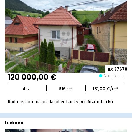
ID:
37678
120 000,00 €
Na predaj
|
|
4
iz.
916
m²
131,00
€/m²
Rodinný dom na predaj obec Lúčky pri Ružomberku
Ludrová