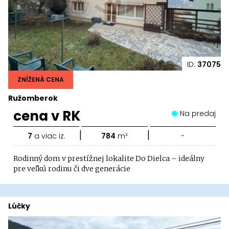
ID:
37075
ZNÍŽENÁ CENA
Ružomberok
cena v RK
Na predaj
|
|
7
a viac iz.
784
m²
-
Rodinný dom v prestížnej lokalite Do Dielca – ideálny
pre veľkú rodinu či dve generácie
Lúčky