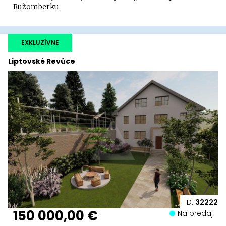
Ružomberku
EXKLUZÍVNE
Liptovské Revúce
ID:
32222
150 000,00 €
Na predaj