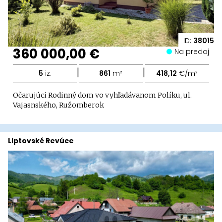
ID:
38015
360 000,00 €
Na predaj
|
|
5
iz.
861
m²
418,12
€/m²
Očarujúci Rodinný dom vo vyhľadávanom Políku, ul.
Vajasnského, Ružomberok
Liptovské Revúce