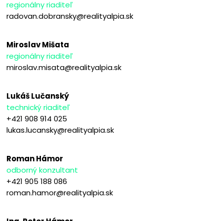
regionálny riaditeľ
radovan.dobransky@realityalpia.sk
Miroslav Mišata
regionálny riaditeľ
miroslav.misata@realityalpia.sk
Lukáš Lučanský
technický riaditeľ
+421 908 914 025
lukas.lucansky@realityalpia.sk
Roman Hámor
odborný konzultant
+421 905 188 086
roman.hamor@realityalpia.sk