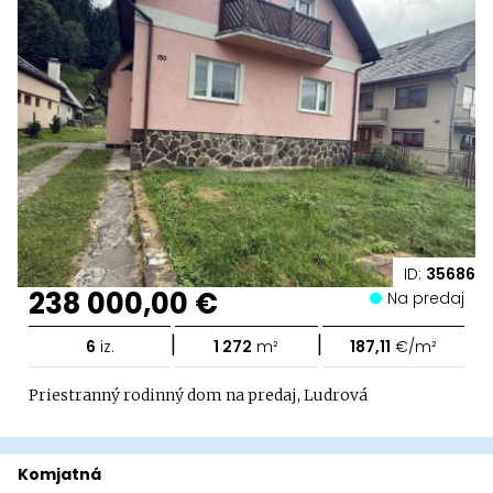
ID:
35686
238 000,00 €
Na predaj
|
|
6
iz.
1 272
m²
187,11
€/m²
Priestranný rodinný dom na predaj, Ludrová
Komjatná