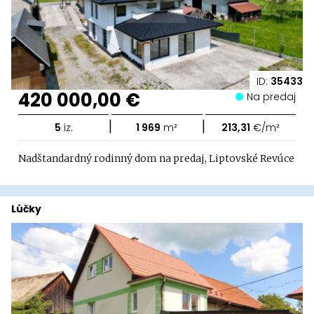
ID:
35433
420 000,00 €
Na predaj
|
|
5
iz.
1 969
m²
213,31
€/m²
Nadštandardný rodinný dom na predaj, Liptovské Revúce
Lúčky