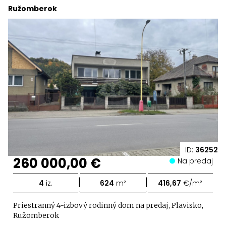
Ružomberok
ID:
36252
260 000,00 €
Na predaj
|
|
4
iz.
624
m²
416,67
€/m²
Priestranný 4-izbový rodinný dom na predaj, Plavisko,
Ružomberok