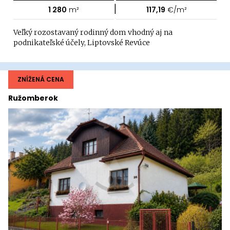
|
1 280
m²
117,19
€/m²
Veľký rozostavaný rodinný dom vhodný aj na
podnikateľské účely, Liptovské Revúce
ZNÍŽENÁ CENA
Ružomberok