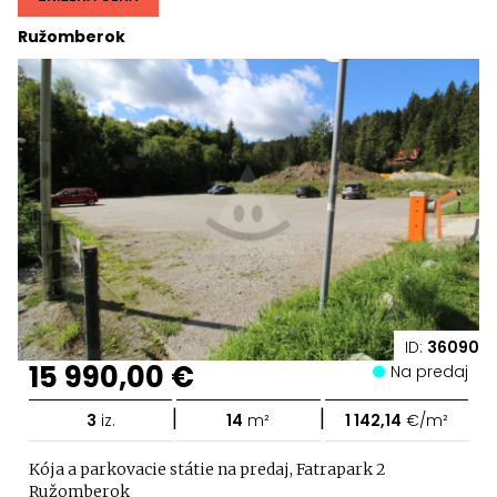
Ružomberok
ID:
36090
15 990,00 €
Na predaj
|
|
3
iz.
14
m²
1 142,14
€/m²
Kója a parkovacie státie na predaj, Fatrapark 2
Ružomberok