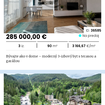
ID:
36585
285 000,00 €
Na predaj
|
|
3
iz.
90
m²
3 166,67
€/m²
Bývajte ako v dome – moderný 3-izbový byt s terasou a
garážou