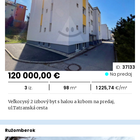
ID:
37133
120 000,00 €
Na predaj
|
|
3
iz.
98
m²
1 225,74
€/m²
Veľkorysý 2 izbový byt s halou a krbom na predaj,
ul.Tatranská cesta
Ružomberok