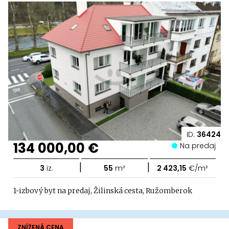
ID:
36424
134 000,00 €
Na predaj
|
|
3
iz.
55
m²
2 423,15
€/m²
1-izbový byt na predaj, Žilinská cesta, Ružomberok
ZNÍŽENÁ CENA