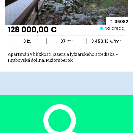
ID:
36082
128 000,00 €
Na predaj
|
|
3
iz.
37
m²
3 450,13
€/m²
Apartmán v blízkosti jazera a lyžiarskeho strediska -
Hrabovská dolina, Ružomberok