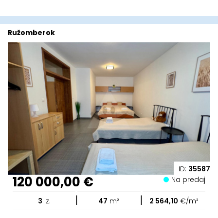
Ružomberok
ID:
35587
120 000,00 €
Na predaj
|
|
3
iz.
47
m²
2 564,10
€/m²