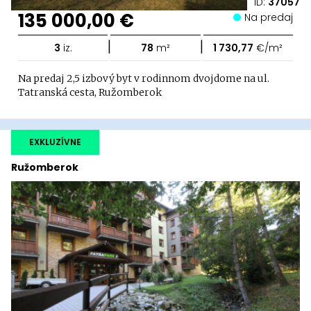
ID:
37057
135 000,00 €
Na predaj
|
|
3
iz.
78
m²
1 730,77
€/m²
Na predaj 2,5 izbový byt v rodinnom dvojdome na ul.
Tatranská cesta, Ružomberok
EXKLUZÍVNE
Ružomberok