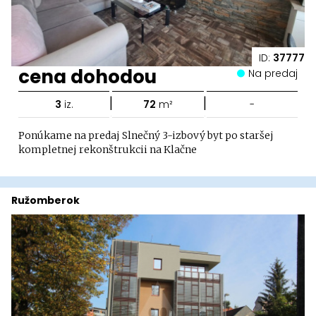
ID:
37777
cena dohodou
Na predaj
|
|
3
iz.
72
m²
-
Ponúkame na predaj Slnečný 3-izbový byt po staršej
kompletnej rekonštrukcii na Klačne
Ružomberok