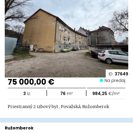
ID:
37649
75 000,00 €
Na predaj
|
|
3
iz.
76
m²
984,25
€/m²
Priestranný 2 izbový byt , Považská, Ružomberok
Ružomberok