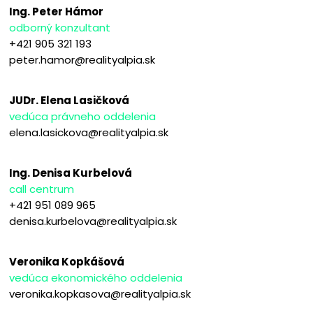
Ing. Peter Hámor
odborný konzultant
+421 905 321 193
peter.hamor@realityalpia.sk
JUDr. Elena Lasičková
vedúca právneho oddelenia
elena.lasickova@realityalpia.sk
Ing. Denisa Kurbelová
call centrum
+421 951 089 965
denisa.kurbelova@realityalpia.sk
Veronika Kopkášová
vedúca ekonomického oddelenia
veronika.kopkasova@realityalpia.sk