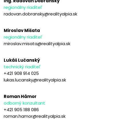
Ing. Radovan Dobranský
regionálny riaditeľ
radovan.dobransky@realityalpia.sk
Miroslav Mišata
regionálny riaditeľ
miroslav.misata@realityalpia.sk
Lukáš Lučanský
technický riaditeľ
+421 908 914 025
lukas.lucansky@realityalpia.sk
Roman Hámor
odborný konzultant
+421 905 188 086
roman.hamor@realityalpia.sk