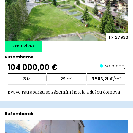
ID:
37932
EXKLUZÍVNE
Ružomberok
104 000,00 €
Na predaj
|
|
3
iz.
29
m²
3 586,21
€/m²
Byt vo Fatraparku so zázemím hotela a dušou domova
Ružomberok