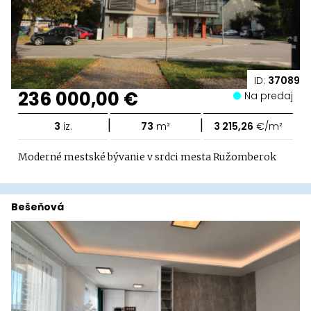
ID:
37089
236 000,00 €
Na predaj
|
|
3
iz.
73
m²
3 215,26
€/m²
Moderné mestské bývanie v srdci mesta Ružomberok
Bešeňová