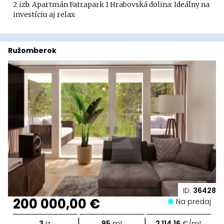
2 izb. Apartmán Fatrapark 1 Hrabovská dolina: Ideálny na
investíciu aj relax
Ružomberok
ID:
36428
200 000,00 €
Na predaj
|
|
3
iz.
95
m²
2 114,16
€/m²