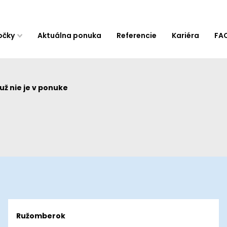
očky
Aktuálna ponuka
Referencie
Kariéra
FA
ž nie je v ponuke
Ružomberok