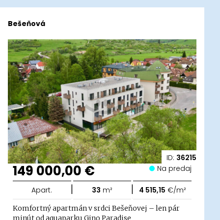
Bešeňová
ID:
36215
149 000,00 €
Na predaj
|
|
Apart.
33
m²
4 515,15
€/m²
Komfortný apartmán v srdci Bešeňovej – len pár
minút od aquaparku Gino Paradise