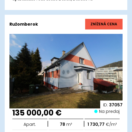
Ružomberok
ZNÍŽENÁ CENA
ID:
37057
135 000,00 €
Na predaj
|
|
Apart.
78
m²
1 730,77
€/m²