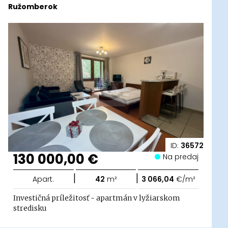
Ružomberok
ID:
36572
130 000,00 €
Na predaj
|
|
Apart.
42
m²
3 066,04
€/m²
Investičná príležitosť - apartmán v lyžiarskom
stredisku