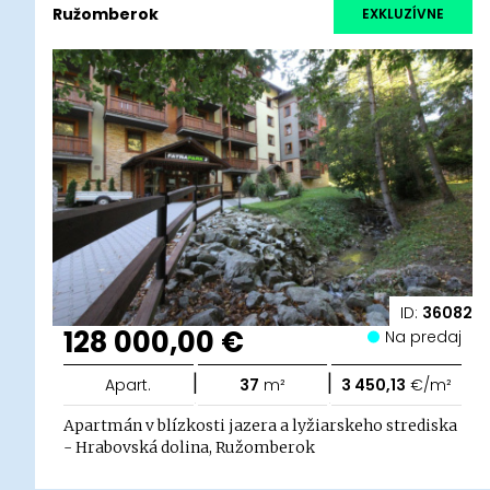
Ružomberok
EXKLUZÍVNE
ID:
36082
128 000,00 €
Na predaj
|
|
Apart.
37
m²
3 450,13
€/m²
Apartmán v blízkosti jazera a lyžiarskeho strediska
- Hrabovská dolina, Ružomberok