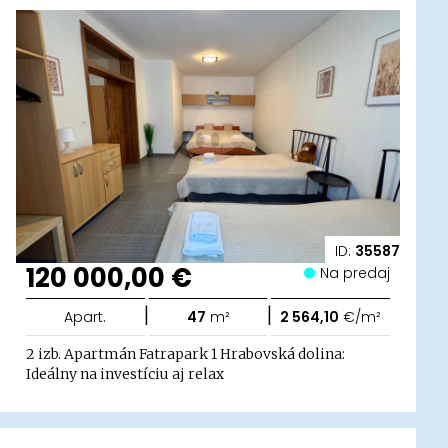
ID:
35587
120 000,00 €
Na predaj
|
|
Apart.
47
m²
2 564,10
€/m²
2 izb. Apartmán Fatrapark 1 Hrabovská dolina:
Ideálny na investíciu aj relax