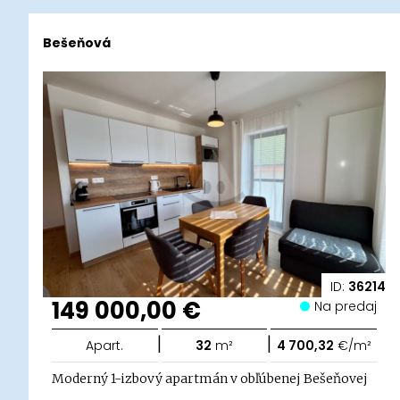
Bešeňová
ID:
36214
149 000,00 €
Na predaj
|
|
Apart.
32
m²
4 700,32
€/m²
Moderný 1-izbový apartmán v obľúbenej Bešeňovej