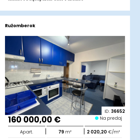
Ružomberok
ID:
36652
160 000,00 €
Na predaj
|
|
Apart.
79
m²
2 020,20
€/m²