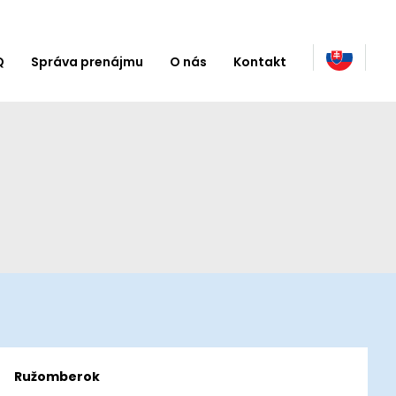
Q
Správa prenájmu
O nás
Kontakt
Ružomberok