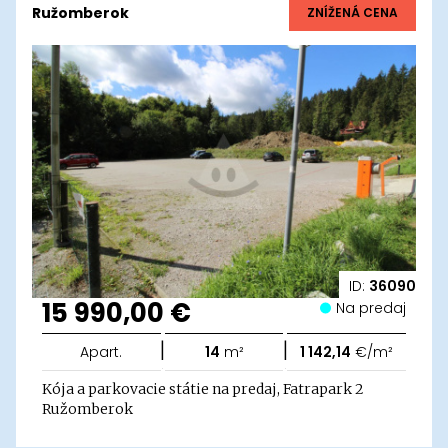
Ružomberok
ZNÍŽENÁ CENA
ID:
36090
15 990,00 €
Na predaj
|
|
Apart.
14
m²
1 142,14
€/m²
Kója a parkovacie státie na predaj, Fatrapark 2
Ružomberok