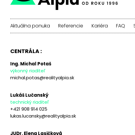
Aktuálna ponuka
Referencie
Kariéra
FAQ
CENTRÁLA :
Ing. Michal Potaš
výkonný riaditeľ
michal.potas@realityalpia.sk
Lukáš Lučanský
technický riaditeľ
+421 908 914 025
lukas.lucansky@realityalpia.sk
JUDr. Elena Lasičková