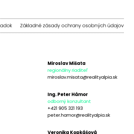
iadok
Základné zásady ochrany osobných údajov
Miroslav Mišata
regionálny riaditeľ
miroslav.misata@realityalpia.sk
Ing. Peter Hámor
odborný konzultant
+421 905 321 193
peter.hamor@realityalpia.sk
Veronika Kopkášová