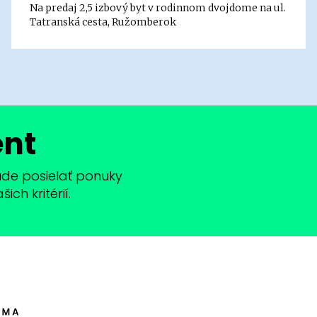
Na predaj 2,5 izbový byt v rodinnom dvojdome na ul.
Tatranská cesta, Ružomberok
ent
bude posielať ponuky
ch kritérií.