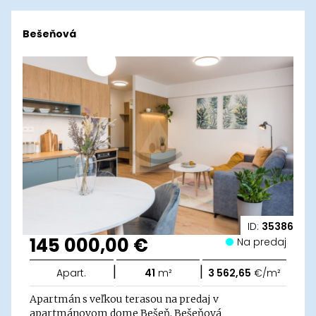
Bešeňová
ID:
35386
145 000,00 €
Na predaj
|
|
Apart.
41
m²
3 562,65
€/m²
Apartmán s veľkou terasou na predaj v
apartmánovom dome Bešeň, Bešeňová