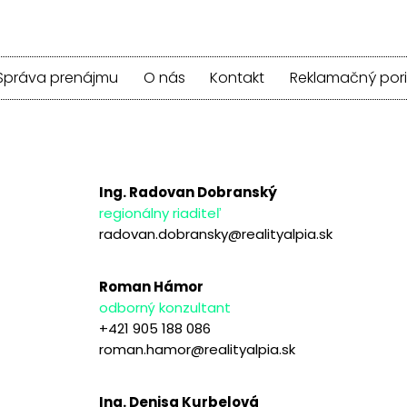
Správa prenájmu
O nás
Kontakt
Reklamačný por
Ing. Radovan Dobranský
regionálny riaditeľ
radovan.dobransky@realityalpia.sk
Roman Hámor
odborný konzultant
+421 905 188 086
roman.hamor@realityalpia.sk
Ing. Denisa Kurbelová