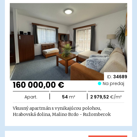
ID:
34689
160 000,00 €
Na predaj
|
|
Apart.
54
m²
2 979,52
€/m²
Vkusný apartmán s vynikajúcou polohou,
Hrabovská dolina, Malino Brdo - Ružomberok