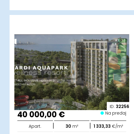
ID:
32256
40 000,00 €
Na predaj
|
|
Apart.
30
m²
1 333,33
€/m²