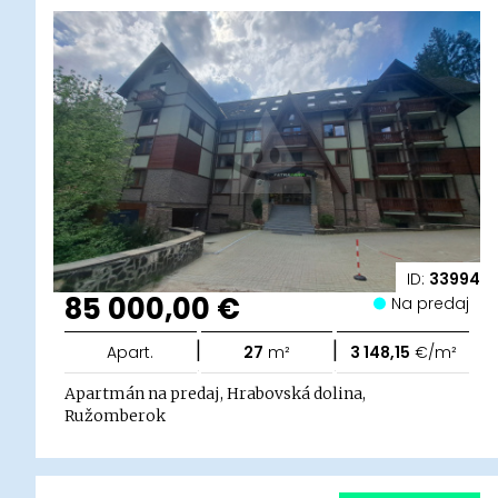
ID:
33994
85 000,00 €
Na predaj
|
|
Apart.
27
m²
3 148,15
€/m²
Apartmán na predaj, Hrabovská dolina,
Ružomberok