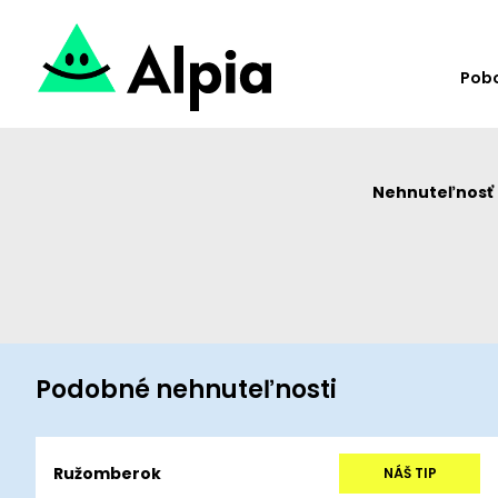
Pob
Nehnuteľnosť u
Podobné nehnuteľnosti
Ružomberok
NÁŠ TIP