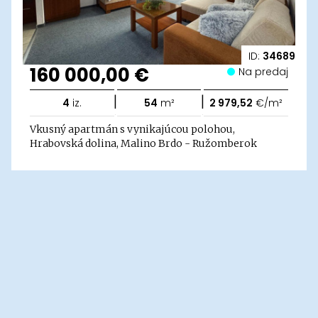
ID:
34689
160 000,00 €
Na predaj
|
|
4
iz.
54
m²
2 979,52
€/m²
Vkusný apartmán s vynikajúcou polohou,
Hrabovská dolina, Malino Brdo - Ružomberok