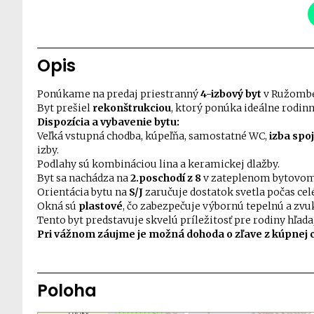
Opis
Ponúkame na predaj priestranný
4-izbový byt
v Ružombe
Byt prešiel
rekonštrukciou
, ktorý ponúka ideálne rodinn
Dispozícia a vybavenie bytu:
Veľká vstupná chodba, kúpeľňa, samostatné WC,
izba spo
izby.
Podlahy sú kombináciou lina a keramickej dlažby.
Byt sa nachádza na
2.poschodí z 8
v zateplenom bytovom
Orientácia bytu na
S/J
zaručuje dostatok svetla počas cel
Okná sú
plastové
, čo zabezpečuje výbornú tepelnú a zvuk
Tento byt predstavuje skvelú príležitosť pre rodiny hľad
Pri vážnom záujme je možná dohoda o zľave z kúpnej c
Poloha