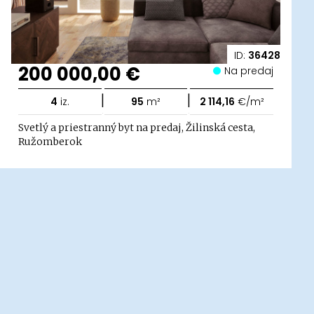
ID:
36428
200 000,00 €
Na predaj
|
|
4
iz.
95
m²
2 114,16
€/m²
Svetlý a priestranný byt na predaj, Žilinská cesta,
Ružomberok