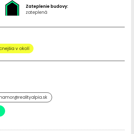
Zateplenie budovy:
zateplená
cnejšia v okolí
hamor@realityalpia.sk
a