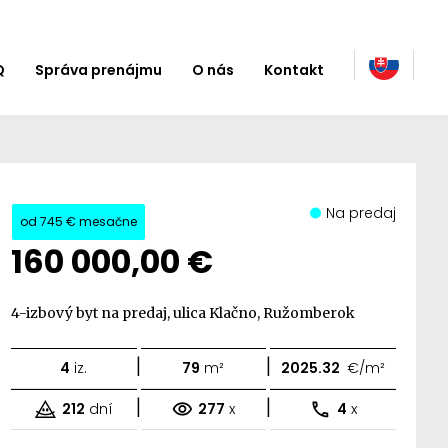
Q
Správa prenájmu
O nás
Kontakt
Na predaj
od
745 €
mesačne
160 000,00 €
4-izbový byt na predaj, ulica Klačno, Ružomberok
|
|
4
iz.
79
m²
2025.32
€/m²
|
|
212
dní
277
x
4
x