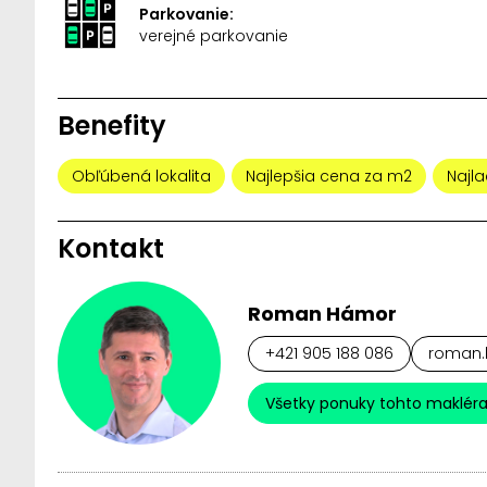
Parkovanie:
verejné parkovanie
Benefity
Obľúbená lokalita
Najlepšia cena za m2
Najla
Kontakt
Roman Hámor
+421 905 188 086
roman.
Všetky ponuky tohto maklér