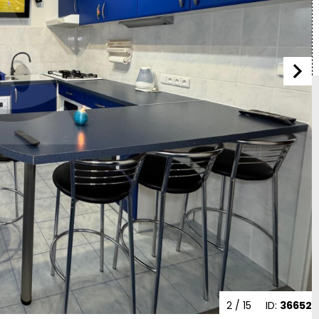
2
/ 15
ID:
36652