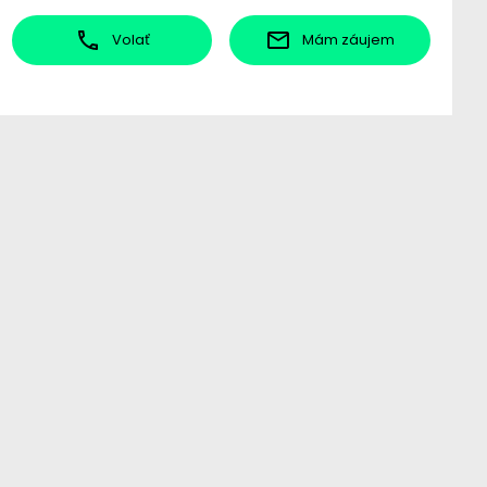
Volať
Mám záujem