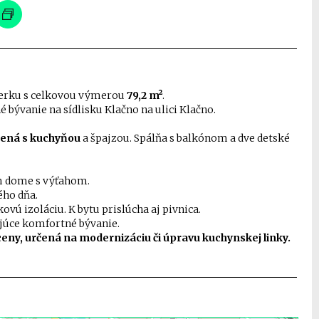
rku s celkovou výmerou
79,2 m²
.
é bývanie na sídlisku Klačno na ulici Klačno.
jená s kuchyňou
a špajzou. Spálňa s balkónom a dve detské
 dome s výťahom.
ého dňa.
ovú izoláciu. K bytu prislúcha aj pivnica.
ajúce komfortné bývanie.
eny, určená na modernizáciu či úpravu kuchynskej linky.