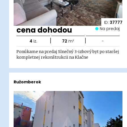
ID:
37777
cena dohodou
Na predaj
|
|
4
iz.
72
m²
-
Ponúkame na predaj Slnečný 3-izbový byt po staršej
kompletnej rekonštrukcii na Klačne
Ružomberok