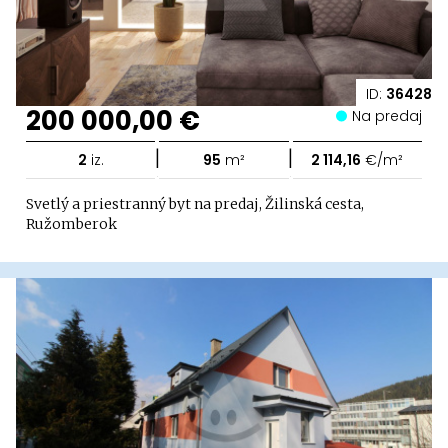
ID:
36428
200 000,00 €
Na predaj
|
|
2
iz.
95
m²
2 114,16
€/m²
Svetlý a priestranný byt na predaj, Žilinská cesta,
Ružomberok