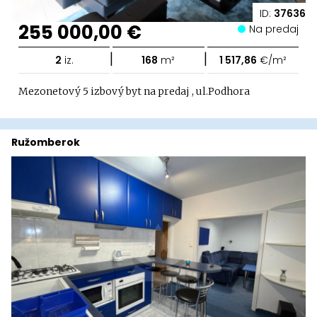
ID:
37636
255 000,00 €
Na predaj
|
|
2
iz.
168
m²
1 517,86
€/m²
Mezonetový 5 izbový byt na predaj , ul.Podhora
Ružomberok