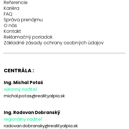
Referencie
Kariéra
FAQ
Správa prenájmu
O nás
Kontakt
Reklamačný poriadok
Základné zásady ochrany osobných údajov
CENTRÁLA :
Ing. Michal Potaš
výkonný riaditeľ
michal.potas@realityalpia.sk
Ing. Radovan Dobranský
regionálny riaditeľ
radovan.dobransky@realityalpia.sk