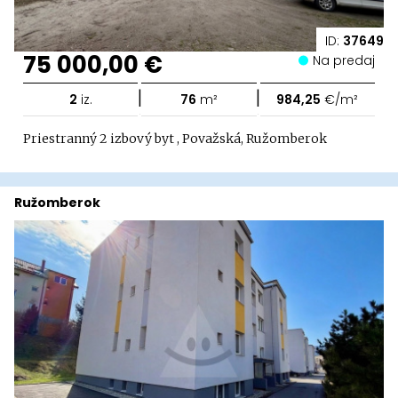
ID:
37649
75 000,00 €
Na predaj
|
|
2
iz.
76
m²
984,25
€/m²
Priestranný 2 izbový byt , Považská, Ružomberok
Ružomberok