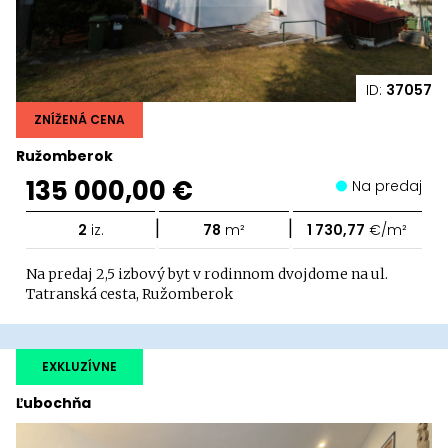
ID:
37057
ZNÍŽENÁ CENA
Ružomberok
135 000,00 €
Na predaj
|
|
2
iz.
78
m²
1 730,77
€/m²
Na predaj 2,5 izbový byt v rodinnom dvojdome na ul.
Tatranská cesta, Ružomberok
EXKLUZÍVNE
Ľubochňa