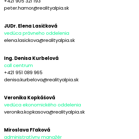
+421 905 321 193
peter.hamor@realityalpia.sk
JUDr. Elena Lasičková
vedúca právneho oddelenia
elena.lasickova@realityalpia.sk
Ing. Denisa Kurbelová
call centrum
+421 951 089 965
denisa.kurbelova@realityalpia.sk
Veronika Kopkášová
vedúca ekonomického oddelenia
veronika.kopkasova@realityalpia.sk
Miroslava Fľaková
administratívny manažér