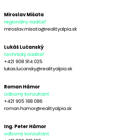
Miroslav Mišata
regionálny riaditeľ
miroslav.misata@realityalpia.sk
Lukáš Lučanský
technický riaditeľ
+421 908 914 025
lukas.lucansky@realityalpia.sk
Roman Hámor
odborný konzultant
+421 905 188 086
roman.hamor@realityalpia.sk
Ing. Peter Hámor
odborný konzultant