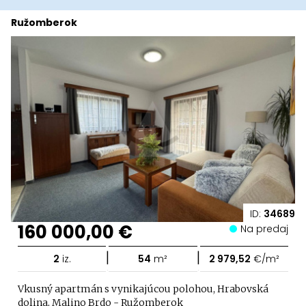
Ružomberok
ID:
34689
160 000,00 €
Na predaj
|
|
2
iz.
54
m²
2 979,52
€/m²
Vkusný apartmán s vynikajúcou polohou, Hrabovská
dolina, Malino Brdo - Ružomberok