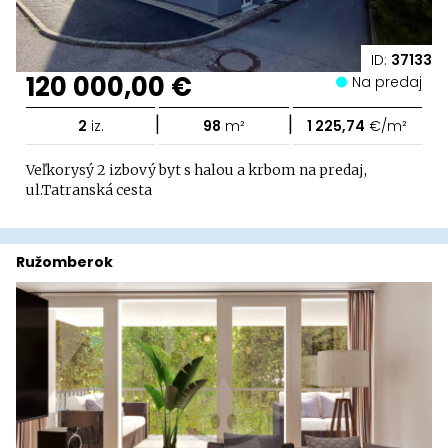
ID:
37133
120 000,00 €
Na predaj
|
|
2
iz.
98
m²
1 225,74
€/m²
Veľkorysý 2 izbový byt s halou a krbom na predaj,
ul.Tatranská cesta
Ružomberok