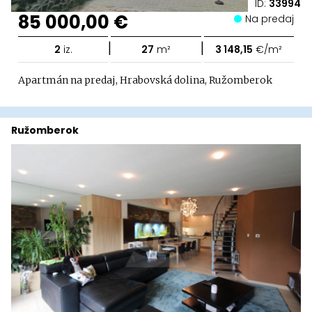
ID:
33994
85 000,00 €
Na predaj
|
|
2
iz.
27
m²
3 148,15
€/m²
Apartmán na predaj, Hrabovská dolina, Ružomberok
Ružomberok