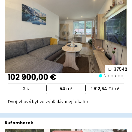
ID:
37542
102 900,00 €
Na predaj
|
|
2
iz.
54
m²
1 912,64
€/m²
Dvojizbový byt vo vyhľadávanej lokalite
Ružomberok