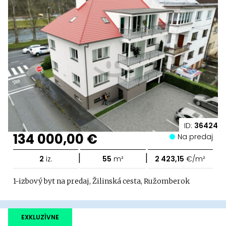
ID:
36424
134 000,00 €
Na predaj
|
|
2
iz.
55
m²
2 423,15
€/m²
1-izbový byt na predaj, Žilinská cesta, Ružomberok
EXKLUZÍVNE