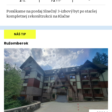
2
iz.
72
m²
-
Ponúkame na predaj Slnečný 3-izbový byt po staršej
kompletnej rekonštrukcii na Klačne
NÁŠ TIP
Ružomberok