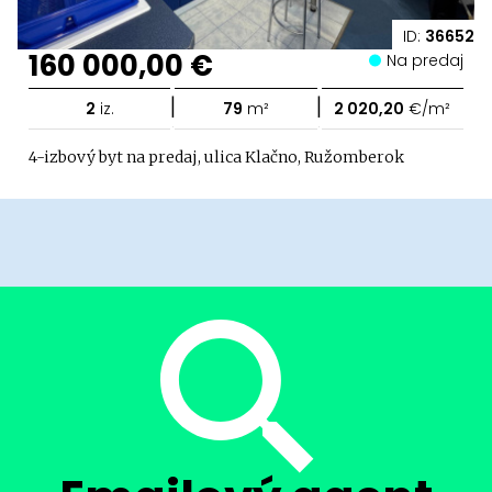
ID:
36652
160 000,00 €
Na predaj
|
|
2
iz.
79
m²
2 020,20
€/m²
4-izbový byt na predaj, ulica Klačno, Ružomberok