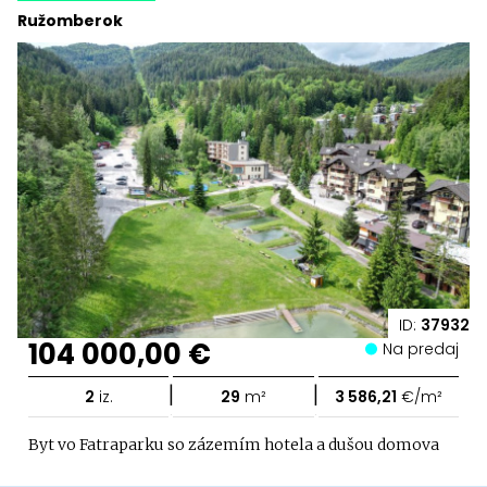
Ružomberok
ID:
37932
104 000,00 €
Na predaj
|
|
2
iz.
29
m²
3 586,21
€/m²
Byt vo Fatraparku so zázemím hotela a dušou domova