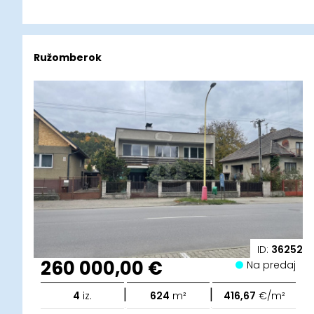
Ružomberok
ID:
36252
260 000,00 €
Na predaj
|
|
4
iz.
624
m²
416,67
€/m²