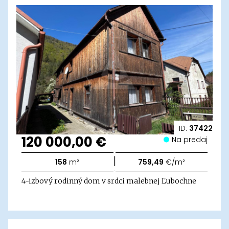
ID:
37422
120 000,00 €
Na predaj
|
158
m²
759,49
€/m²
4-izbový rodinný dom v srdci malebnej Ľubochne