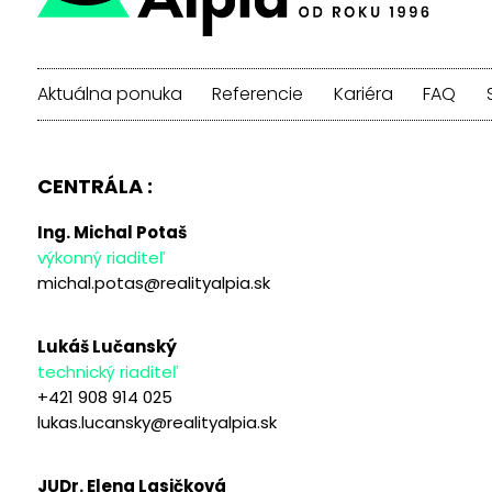
Aktuálna ponuka
Referencie
Kariéra
FAQ
CENTRÁLA :
Ing. Michal Potaš
výkonný riaditeľ
michal.potas@realityalpia.sk
Lukáš Lučanský
technický riaditeľ
+421 908 914 025
lukas.lucansky@realityalpia.sk
JUDr. Elena Lasičková