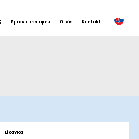
Q
Správa prenájmu
O nás
Kontakt
Likavka