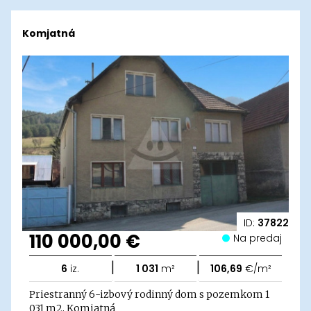
Komjatná
ID:
37822
110 000,00 €
Na predaj
|
|
6
iz.
1 031
m²
106,69
€/m²
Priestranný 6-izbový rodinný dom s pozemkom 1
031 m2, Komjatná