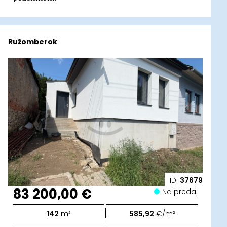
Ružomberok
ID:
37679
83 200,00 €
Na predaj
|
142
m²
585,92
€/m²