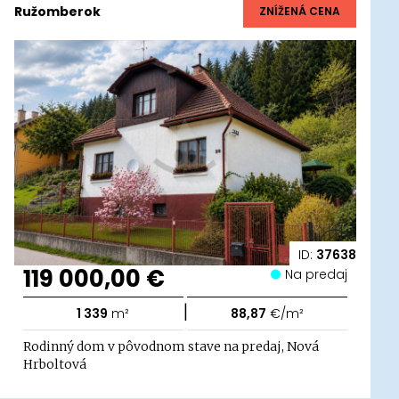
Ružomberok
ZNÍŽENÁ CENA
ID:
37638
119 000,00 €
Na predaj
|
1 339
m²
88,87
€/m²
Rodinný dom v pôvodnom stave na predaj, Nová
Hrboltová