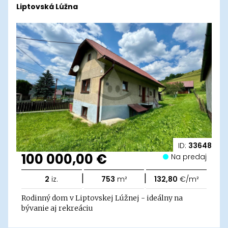
Liptovská Lúžna
ID:
33648
100 000,00 €
Na predaj
|
|
2
iz.
753
m²
132,80
€/m²
Rodinný dom v Liptovskej Lúžnej - ideálny na
bývanie aj rekreáciu