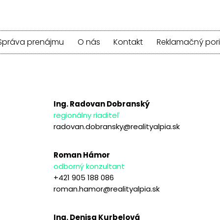
Správa prenájmu
O nás
Kontakt
Reklamačný por
Ing. Radovan Dobranský
regionálny riaditeľ
radovan.dobransky@realityalpia.sk
Roman Hámor
odborný konzultant
+421 905 188 086
roman.hamor@realityalpia.sk
Ing. Denisa Kurbelová