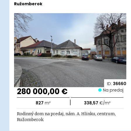
Ružomberok
ID:
36660
280 000,00 €
Na predaj
|
827
m²
338,57
€/m²
Rodinný dom na predaj, nám. A. Hlinku, centrum,
Ružomberok