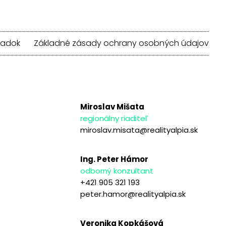
iadok
Základné zásady ochrany osobných údajov
Miroslav Mišata
regionálny riaditeľ
miroslav.misata@realityalpia.sk
Ing. Peter Hámor
odborný konzultant
+421 905 321 193
peter.hamor@realityalpia.sk
Veronika Kopkášová