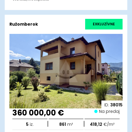
Ružomberok
EXKLUZÍVNE
ID:
38015
360 000,00 €
Na predaj
|
|
5
iz.
861
m²
418,12
€/m²