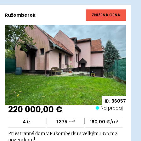
Ružomberok
ZNÍŽENÁ CENA
ID:
36057
220 000,00 €
Na predaj
|
|
4
iz.
1 375
m²
160,00
€/m²
Priestranný dom v Ružomberku s veľkým 1375 m2
pozemkom!