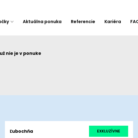
očky
Aktuálna ponuka
Referencie
Kariéra
FA
ž nie je v ponuke
Ľubochňa
EXKLUZÍVNE