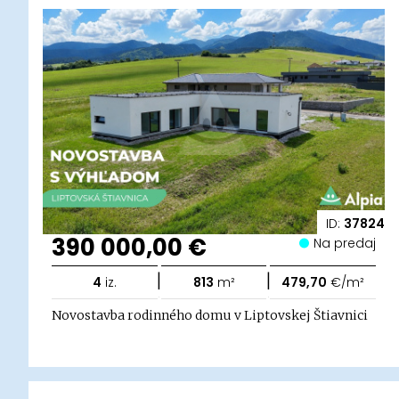
ID:
37824
390 000,00 €
Na predaj
|
|
4
iz.
813
m²
479,70
€/m²
Novostavba rodinného domu v Liptovskej Štiavnici