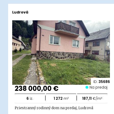
Ludrová
ID:
35686
238 000,00 €
Na predaj
|
|
6
iz.
1 272
m²
187,11
€/m²
Priestranný rodinný dom na predaj, Ludrová