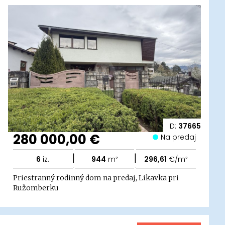
ID:
37665
280 000,00 €
Na predaj
|
|
6
iz.
944
m²
296,61
€/m²
Priestranný rodinný dom na predaj, Likavka pri
Ružomberku