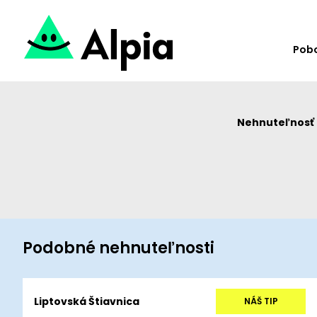
Pob
Nehnuteľnosť u
Podobné nehnuteľnosti
Liptovská Štiavnica
NÁŠ TIP